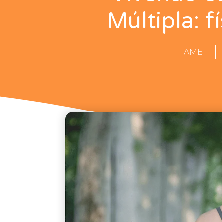
Múltipla: f
AME