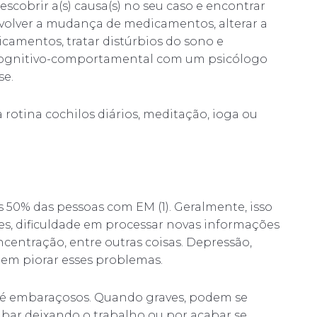
scobrir a(s) causa(s) no seu caso e encontrar
volver a mudança de medicamentos, alterar a
camentos, tratar distúrbios do sono e
 cognitivo-comportamental com um psicólogo
se.
a rotina cochilos diários, meditação, ioga ou
 50% das pessoas com EM (1). Geralmente, isso
, dificuldade em processar novas informações
ncentração, entre outras coisas. Depressão,
em piorar esses problemas.
até embaraçosos. Quando graves, podem se
abar deixando o trabalho ou por acabar se