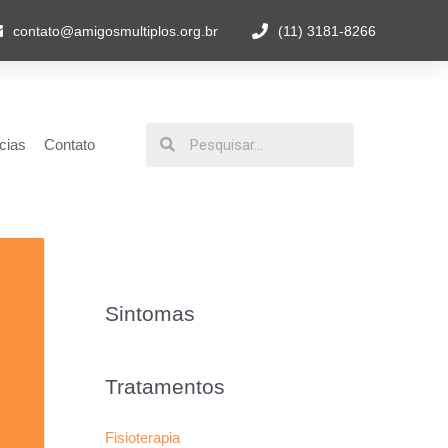
contato@amigosmultiplos.org.br
(11) 3181-8266
cias
Contato
Sintomas
Tratamentos
Fisioterapia