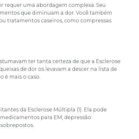
or requer uma abordagem complexa. Seu
amentos que diminuam a dor. Você também
 ou tratamentos caseiros, como compressas
ostumavam ter tanta certeza de que a Esclerose
ueixas de dor os levavam a descer na lista de
o é mais o caso.
tantes da Esclerose Múltipla (1). Ela pode
e medicamentos para EM, depressão
 sobrepostos.