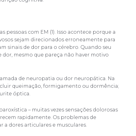
as pessoas com EM (1). Isso acontece porque a
ervosos sejam direcionados erroneamente para
iam sinais de dor para o cérebro. Quando seu
te dor, mesmo que pareça não haver motivo
hamada de neuropatia ou dor neuropática. Na
ncluir queimação, formigamento ou dormência;
rite óptica.
roxística – muitas vezes sensações dolorosas
arecem rapidamente. Os problemas de
 a dores articulares e musculares.