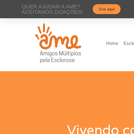
QUER AJUDAR A AME?
Doe aqui
ACEITAMOS DOAÇÕES!
Home
Escle
Vivendo c