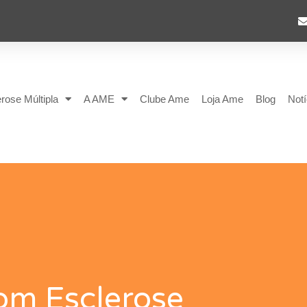
rose Múltipla
A AME
Clube Ame
Loja Ame
Blog
Notí
om Esclerose