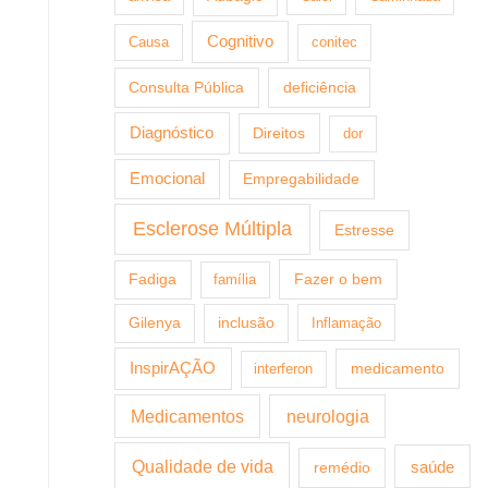
Cognitivo
Causa
conitec
Consulta Pública
deficiência
Diagnóstico
Direitos
dor
Emocional
Empregabilidade
Esclerose Múltipla
Estresse
Fazer o bem
Fadiga
família
Gilenya
inclusão
Inflamação
InspirAÇÃO
medicamento
interferon
Medicamentos
neurologia
Qualidade de vida
saúde
remédio