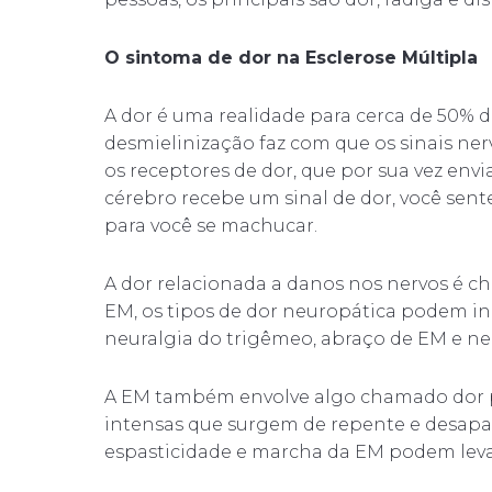
O sintoma de dor na Esclerose Múltipla
A dor é uma realidade para cerca de 50% d
desmielinização faz com que os sinais n
os receptores de dor, que por sua vez env
cérebro recebe um sinal de dor, você sen
para você se machucar.
A dor relacionada a danos nos nervos é c
EM, os tipos de dor neuropática podem i
neuralgia do trigêmeo, abraço de EM e neu
A EM também envolve algo chamado dor pa
intensas que surgem de repente e desap
espasticidade e marcha da EM podem levar