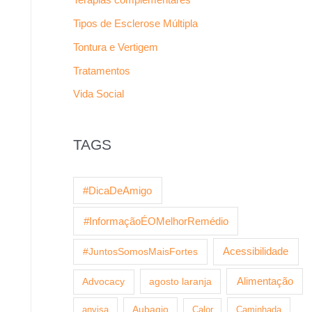
Tipos de Esclerose Múltipla
Tontura e Vertigem
Tratamentos
Vida Social
TAGS
#DicaDeAmigo
#InformaçãoÉOMelhorRemédio
Acessibilidade
#JuntosSomosMaisFortes
agosto laranja
Alimentação
Advocacy
anvisa
Aubagio
Calor
Caminhada