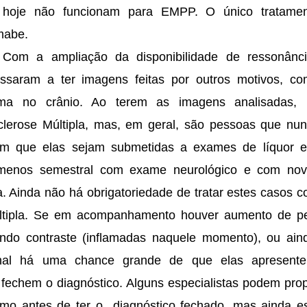
M hoje não funcionam para EMPP. O único tratame
mabe.
 Com a ampliação da disponibilidade de ressonânc
ssaram a ter imagens feitas por outros motivos, c
a no crânio. Ao terem as imagens analisadas, 
sclerose Múltipla, mas, em geral, são pessoas que nu
mum que elas sejam submetidas a exames de líquor 
menos semestral com exame neurológico e com nov
 Ainda não há obrigatoriedade de tratar estes casos 
ltipla. Se em acompanhamento houver aumento de p
ndo contraste (inflamadas naquele momento), ou ain
nhal há uma chance grande de que elas apresente
fechem o diagnóstico. Alguns especialistas podem pro
mo antes de ter o diagnóstico fechado, mas ainda e