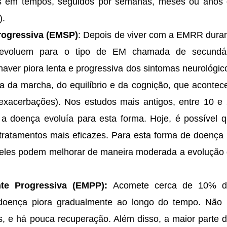
os em tempos, seguidos por semanas, meses ou anos
).
rogressiva (EMSP)
: Depois de viver com a EMRR dura
 evoluem para o tipo de EM chamada de secundár
haver piora lenta e progressiva dos sintomas neurológic
a da marcha, do equilíbrio e da cognição, que aconte
exacerbações). Nos estudos mais antigos, entre 10 e
 doença evoluía para esta forma. Hoje, é possível 
tratamentos mais eficazes. Para esta forma de doença
eles podem melhorar de maneira moderada a evolução
nte Progressiva (EMPP):
Acomete cerca de 10% d
doença piora gradualmente ao longo do tempo. Não
, e há pouca recuperação. Além disso, a maior parte 