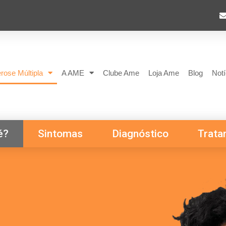
rose Múltipla
A AME
Clube Ame
Loja Ame
Blog
Notí
é?
Sintomas
Diagnóstico
Trata