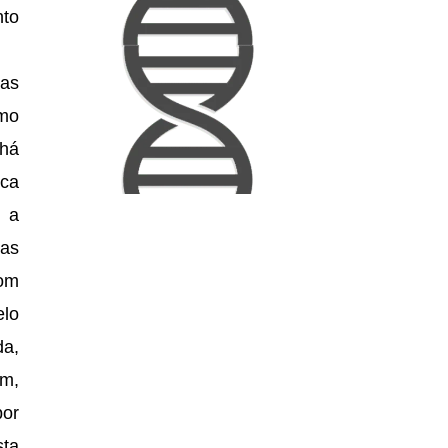
nto
ias
omo
há
nca
e a
as
com
elo
da,
m,
por
sta