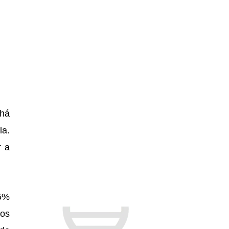
 há
la.
r a
5%
tos