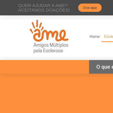
QUER AJUDAR A AME?
Doe aqui
ACEITAMOS DOAÇÕES!
Home
Escle
O que 