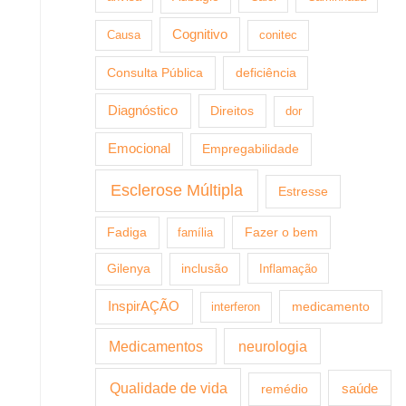
Cognitivo
Causa
conitec
Consulta Pública
deficiência
Diagnóstico
Direitos
dor
Emocional
Empregabilidade
Esclerose Múltipla
Estresse
Fazer o bem
Fadiga
família
Gilenya
inclusão
Inflamação
InspirAÇÃO
medicamento
interferon
Medicamentos
neurologia
Qualidade de vida
saúde
remédio