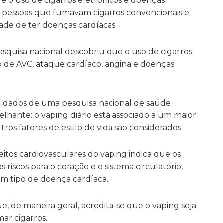
re o uso de cigarros eletrônicos e doenças
e pessoas que fumavam cigarros convencionais e
dade de ter doenças cardíacas.
quisa nacional descobriu que o uso de cigarros
co de AVC, ataque cardíaco, angina e doenças
m dados de uma pesquisa nacional de saúde
hante: o vaping diário está associado a um maior
os fatores de estilo de vida são considerados.
eitos cardiovasculares do vaping indica que os
riscos para o coração e o sistema circulatório,
m tipo de doença cardíaca.
, de maneira geral, acredita-se que o vaping seja
ar cigarros.