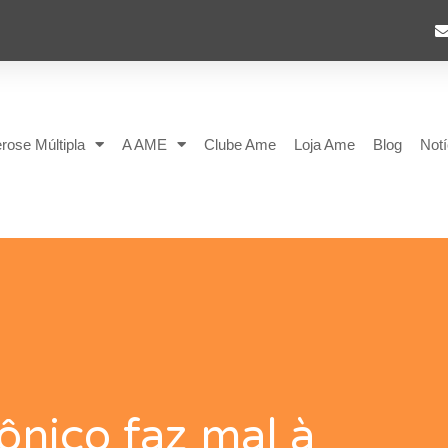
rose Múltipla
A AME
Clube Ame
Loja Ame
Blog
Notí
rônico faz mal à