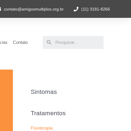
contato@amigosmultiplos.org.br
(11) 3181-8266
cias
Contato
Sintomas
Tratamentos
Fisioterapia