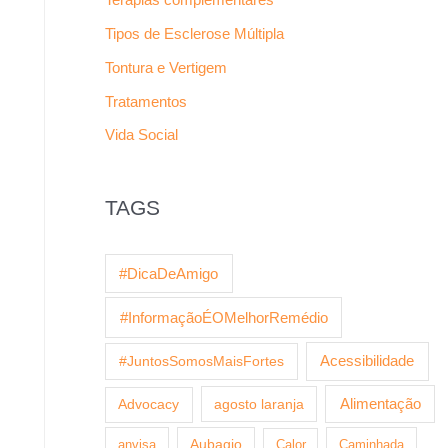
Tipos de Esclerose Múltipla
Tontura e Vertigem
Tratamentos
Vida Social
TAGS
#DicaDeAmigo
#InformaçãoÉOMelhorRemédio
Acessibilidade
#JuntosSomosMaisFortes
agosto laranja
Alimentação
Advocacy
anvisa
Aubagio
Calor
Caminhada