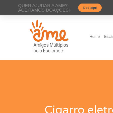
QUER AJUDAR A AME?
Doe aqui
ACEITAMOS DOAÇÕES!
Home
Escle
Cigarro elet