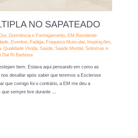
TIPLA NO SAPATEADO
Dor
,
Dormência e Formigamento
,
EM Remitente-
dade
,
Eventos
,
Fadiga
,
Fraqueza Muscular
,
Inspirações
,
a
,
Qualidade Vivida
,
Saúde
,
Saúde Mental
,
Sintomas e
i Dal Ri Barbosa
 estejam bem. Estava aqui pensando em como as
 nos desafiar após saber que teremos a Esclerose
r que comigo foi o contrário, a EM me deu a
s que sempre tive durante …