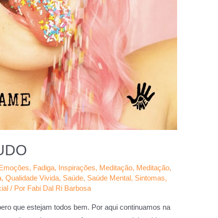
UDO
Emoções
,
Fadiga
,
Inspirações
,
Meditação
,
Meditação
,
a
,
Qualidade Vivida
,
Saúde
,
Saúde Mental
,
Sintomas
,
ial
/ Por
Fabi Dal Ri Barbosa
ero que estejam todos bem. Por aqui continuamos na