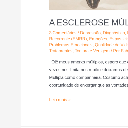
A ESCLEROSE MÚL
3 Comentários
/
Depressão
,
Diagnóstico
,
Recorrente (EMRR)
,
Emoções
,
Espastici
Problemas Emocionais
,
Qualidade de Vid
Tratamentos
,
Tontura e Vertigem
/ Por
Fab
Oiê meus amorxs múltiplos, espero que
vezes nos limitamos muito e deixamos de
Múltipla como companheira. Costumo acha
oportunidade de enxergar que as vontade
Leia mais »