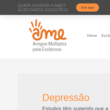
QUER AJUDAR A AME?
Doe aqui
ACEITAMOS DOAÇÕES!
Home
Escle
Depressão
Estudos têm sugerido que a 