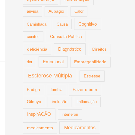
anvisa
Aubagio
Calor
Cognitivo
Caminhada
Causa
Consulta Pública
conitec
deficiência
Diagnóstico
Direitos
Emocional
dor
Empregabilidade
Esclerose Múltipla
Estresse
Fazer o bem
Fadiga
família
Gilenya
inclusão
Inflamação
InspirAÇÃO
interferon
Medicamentos
medicamento