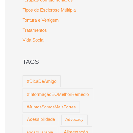
Tipos de Esclerose Múltipla
Tontura e Vertigem
Tratamentos
Vida Social
TAGS
#DicaDeAmigo
#InformaçãoÉOMelhorRemédio
#JuntosSomosMaisFortes
Acessibilidade
Advocacy
agosto laranja
Alimentação