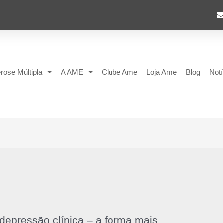
rose Múltipla
A AME
Clube Ame
Loja Ame
Blog
Notí
depressão clínica – a forma mais