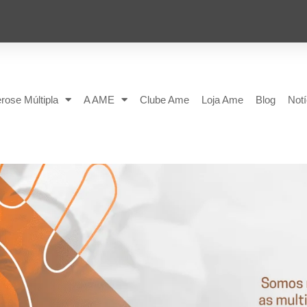
rose Múltipla
A AME
Clube Ame
Loja Ame
Blog
Notí