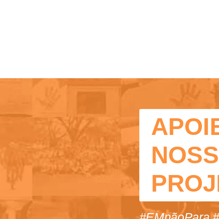
APOI
NOS
PROJ
#EMnãoPara 