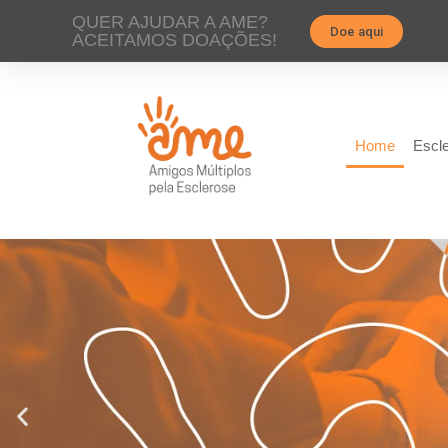
QUER AJUDAR A AME?
Doe aqui
ACEITAMOS DOAÇÕES!
Home
Escle