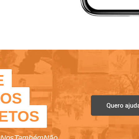
E
SOS
Quero ajud
ETOS
#NosTambémNão