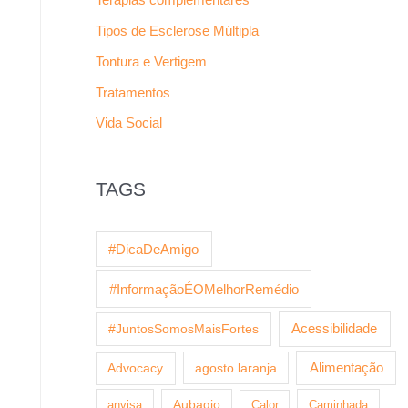
Tipos de Esclerose Múltipla
Tontura e Vertigem
Tratamentos
Vida Social
TAGS
#DicaDeAmigo
#InformaçãoÉOMelhorRemédio
Acessibilidade
#JuntosSomosMaisFortes
agosto laranja
Alimentação
Advocacy
anvisa
Aubagio
Calor
Caminhada