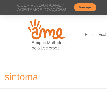
QUER AJUDAR A AME?
Doe aqui
ACEITAMOS DOAÇÕES!
Home
Escle
sintoma