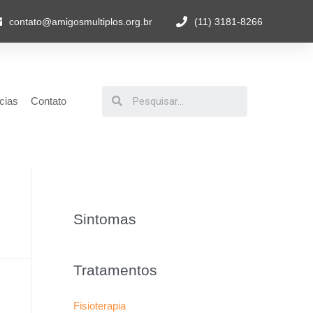
contato@amigosmultiplos.org.br
(11) 3181-8266
cias
Contato
Sintomas
Tratamentos
Fisioterapia