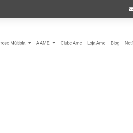
rose Múltipla
A AME
Clube Ame
Loja Ame
Blog
Notí