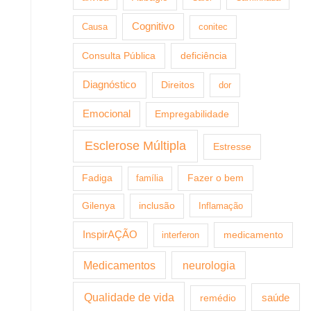
Cognitivo
Causa
conitec
Consulta Pública
deficiência
Diagnóstico
Direitos
dor
Emocional
Empregabilidade
Esclerose Múltipla
Estresse
Fazer o bem
Fadiga
família
Gilenya
inclusão
Inflamação
InspirAÇÃO
medicamento
interferon
Medicamentos
neurologia
Qualidade de vida
saúde
remédio