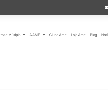
rose Múltipla
A AME
Clube Ame
Loja Ame
Blog
Notí