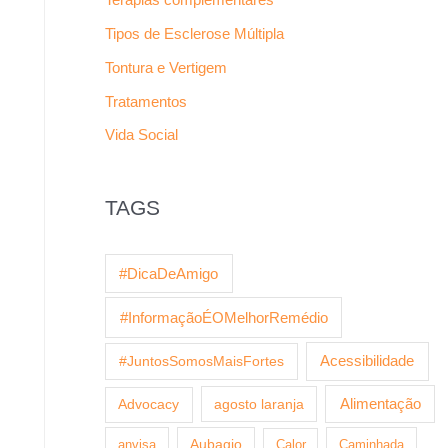
Tipos de Esclerose Múltipla
Tontura e Vertigem
Tratamentos
Vida Social
TAGS
#DicaDeAmigo
#InformaçãoÉOMelhorRemédio
Acessibilidade
#JuntosSomosMaisFortes
agosto laranja
Alimentação
Advocacy
anvisa
Aubagio
Calor
Caminhada