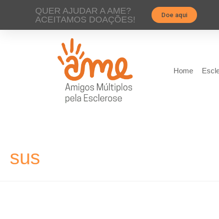
QUER AJUDAR A AME?
Doe aqui
ACEITAMOS DOAÇÕES!
Home
Escle
sus