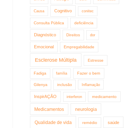
Cognitivo
Causa
conitec
Consulta Pública
deficiência
Diagnóstico
Direitos
dor
Emocional
Empregabilidade
Esclerose Múltipla
Estresse
Fazer o bem
Fadiga
família
Gilenya
inclusão
Inflamação
InspirAÇÃO
medicamento
interferon
Medicamentos
neurologia
Qualidade de vida
saúde
remédio