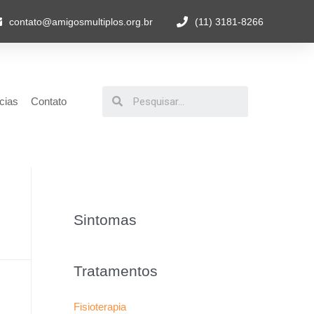
contato@amigosmultiplos.org.br
(11) 3181-8266
cias
Contato
Sintomas
Tratamentos
Fisioterapia