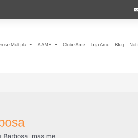
rose Múltipla
A AME
Clube Ame
Loja Ame
Blog
Notí
rbosa
i Barbosa, mas me