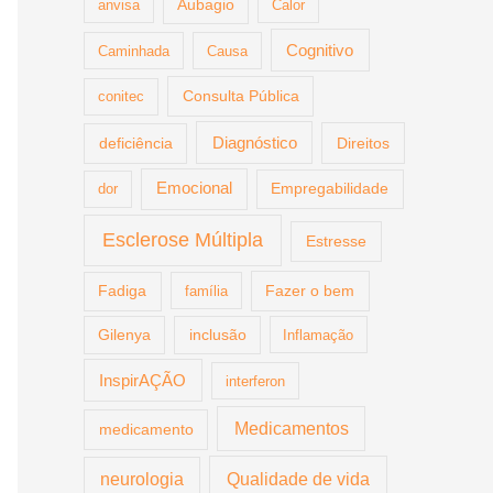
anvisa
Aubagio
Calor
Cognitivo
Caminhada
Causa
Consulta Pública
conitec
deficiência
Diagnóstico
Direitos
Emocional
dor
Empregabilidade
Esclerose Múltipla
Estresse
Fazer o bem
Fadiga
família
Gilenya
inclusão
Inflamação
InspirAÇÃO
interferon
Medicamentos
medicamento
Qualidade de vida
neurologia