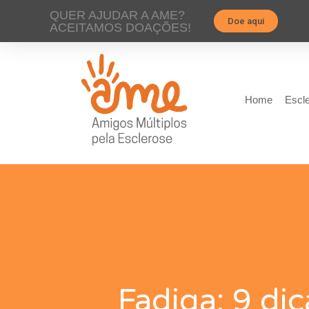
QUER AJUDAR A AME?
Doe aqui
ACEITAMOS DOAÇÕES!
Home
Escle
Fadiga: 9 di