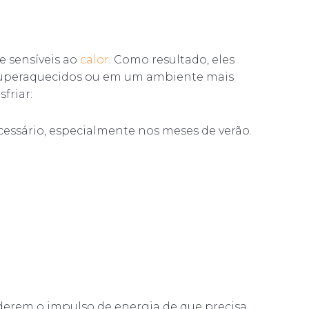
 sensíveis ao
calor
. Como resultado, eles
superaquecidos ou em um ambiente mais
friar:
essário, especialmente nos meses de verão.
derem o impulso de energia de que precisa,