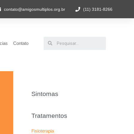
contato@amigosmultiplos.org.br
(11) 3181-8266
cias
Contato
Sintomas
Tratamentos
Fisioterapia