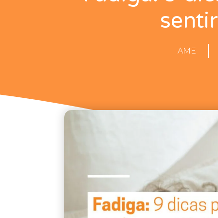
senti
AME