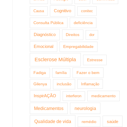
Cognitivo
Causa
conitec
Consulta Pública
deficiência
Diagnóstico
Direitos
dor
Emocional
Empregabilidade
Esclerose Múltipla
Estresse
Fazer o bem
Fadiga
família
Gilenya
inclusão
Inflamação
InspirAÇÃO
medicamento
interferon
Medicamentos
neurologia
Qualidade de vida
saúde
remédio