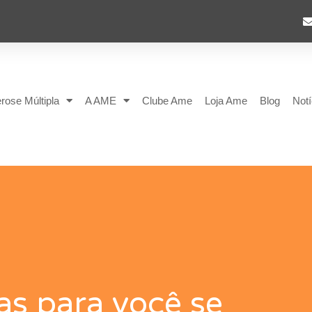
rose Múltipla
A AME
Clube Ame
Loja Ame
Blog
Notí
cas para você se