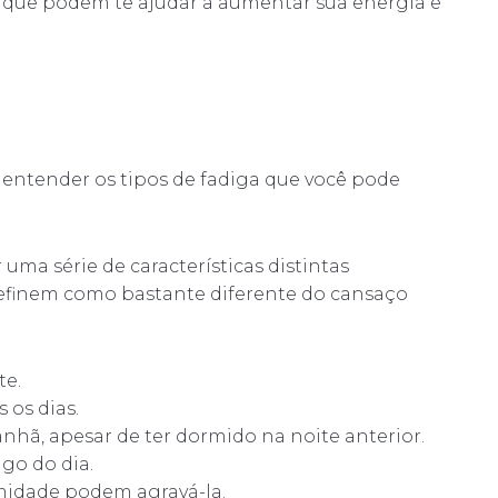
 que podem te ajudar a aumentar sua energia e
l entender os tipos de fadiga que você pode
uma série de características distintas
definem como bastante diferente do cansaço
te.
 os dias.
anhã, apesar de ter dormido na noite anterior.
go do dia.
umidade podem agravá-la.