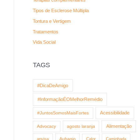
Tipos de Esclerose Múltipla
Tontura e Vertigem
Tratamentos
Vida Social
TAGS
#DicaDeAmigo
#InformaçãoÉOMelhorRemédio
Acessibilidade
#JuntosSomosMaisFortes
agosto laranja
Alimentação
Advocacy
anvisa
Aubagio
Calor
Caminhada