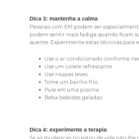
Dica 3: mantenha a calma
Pessoas com EM podem ser especialmente
podem sentir mais fadiga quando ficam 
quente. Experimente estas técnicas para es
Use o ar condicionado conforme nec
Use um colete refrescante .
Use roupas leves.
Tome um banho frio.
Pule em uma piscina.
Beba bebidas geladas.
Dica 4: experimente a terapia
Se as mudanças no estilo de vida não lhe 