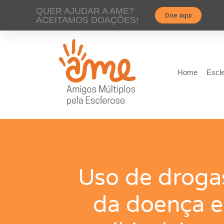
QUER AJUDAR A AME?
Doe aqui
ACEITAMOS DOAÇÕES!
Home
Escle
Uso de droga
da doença e