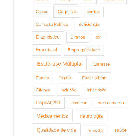
Cognitivo
Causa
conitec
Consulta Pública
deficiência
Diagnóstico
Direitos
dor
Emocional
Empregabilidade
Esclerose Múltipla
Estresse
Fazer o bem
Fadiga
família
Gilenya
inclusão
Inflamação
InspirAÇÃO
medicamento
interferon
Medicamentos
neurologia
Qualidade de vida
saúde
remédio