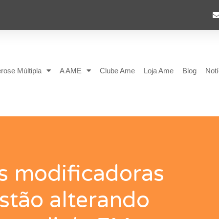
rose Múltipla
A AME
Clube Ame
Loja Ame
Blog
Notí
s modificadoras
stão alterando