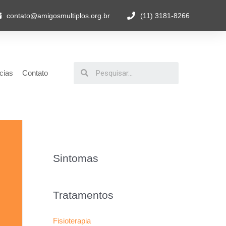
contato@amigosmultiplos.org.br
(11) 3181-8266
cias
Contato
Sintomas
Tratamentos
Fisioterapia