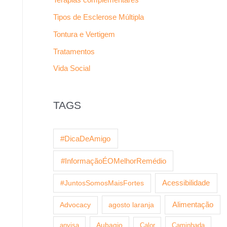
Tipos de Esclerose Múltipla
Tontura e Vertigem
Tratamentos
Vida Social
TAGS
#DicaDeAmigo
#InformaçãoÉOMelhorRemédio
Acessibilidade
#JuntosSomosMaisFortes
agosto laranja
Alimentação
Advocacy
anvisa
Aubagio
Calor
Caminhada