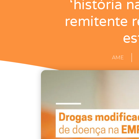
‘história 
remitente r
es
AME