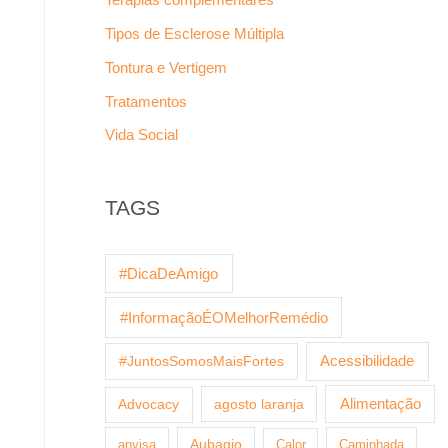
Tipos de Esclerose Múltipla
Tontura e Vertigem
Tratamentos
Vida Social
TAGS
#DicaDeAmigo
#InformaçãoÉOMelhorRemédio
Acessibilidade
#JuntosSomosMaisFortes
agosto laranja
Alimentação
Advocacy
anvisa
Aubagio
Calor
Caminhada