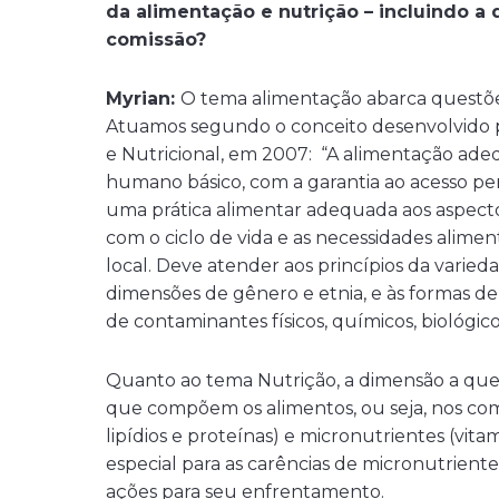
da alimentação e nutrição – incluindo a 
comissão?
Myrian:
O tema alimentação abarca questões
Atuamos segundo o conceito desenvolvido 
e Nutricional, em 2007: “A alimentação adeq
humano básico, com a garantia ao acesso pe
uma prática alimentar adequada aos aspectos 
com o ciclo de vida e as necessidades aliment
local. Deve atender aos princípios da varieda
dimensões de gênero e etnia, e às formas d
de contaminantes físicos, químicos, biológi
Quanto ao tema Nutrição, a dimensão a que
que compõem os alimentos, ou seja, nos com
lipídios e proteínas) e micronutrientes (vit
especial para as carências de micronutrientes
ações para seu enfrentamento.