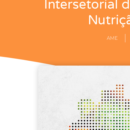
Intersetorial
Nutriç
AME