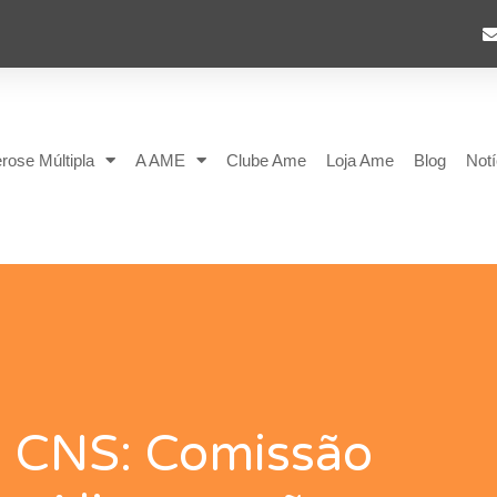
rose Múltipla
A AME
Clube Ame
Loja Ame
Blog
Notí
o CNS: Comissão