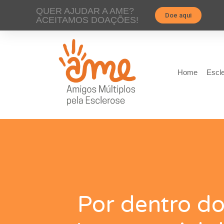
QUER AJUDAR A AME?
Doe aqui
ACEITAMOS DOAÇÕES!
Home
Escle
Por dentro d