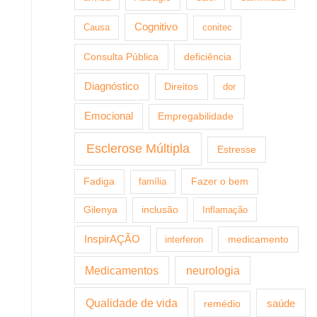
Cognitivo
Causa
conitec
Consulta Pública
deficiência
Diagnóstico
Direitos
dor
Emocional
Empregabilidade
Esclerose Múltipla
Estresse
Fazer o bem
Fadiga
família
Gilenya
inclusão
Inflamação
InspirAÇÃO
medicamento
interferon
Medicamentos
neurologia
Qualidade de vida
saúde
remédio