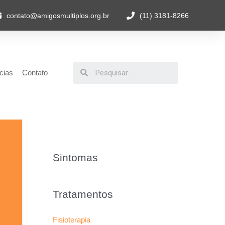
contato@amigosmultiplos.org.br
(11) 3181-8266
cias
Contato
Sintomas
Tratamentos
Fisioterapia