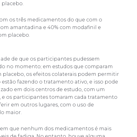
 placebo.
 com os três medicamentos do que com o
 com amantadina e 40% com modafinil e
om placebo.
dade de que os participantes pudessem
ando no momento; em estudos que comparam
placebo, os efeitos colaterais podem permitir
stão fazendo o tratamento ativo, e isso pode
alizado em dois centros de estudo, com um
 e os participantes tomaram cada tratamento
erir em outros lugares, com o uso de
o maior.
ugerem que nenhum dos medicamentos é mais
veis de fadiga. No entanto, houve alguma