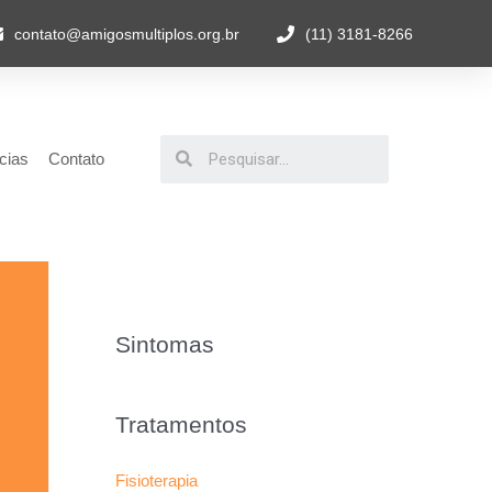
contato@amigosmultiplos.org.br
(11) 3181-8266
cias
Contato
Sintomas
Tratamentos
Fisioterapia