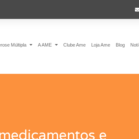
rose Múltipla
A AME
Clube Ame
Loja Ame
Blog
Notí
 medicamentos e