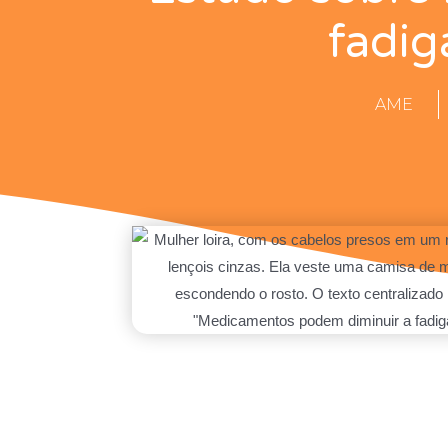
fadig
AME