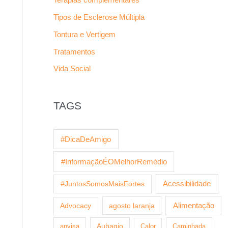
Tipos de Esclerose Múltipla
Tontura e Vertigem
Tratamentos
Vida Social
TAGS
#DicaDeAmigo
#InformaçãoÉOMelhorRemédio
Acessibilidade
#JuntosSomosMaisFortes
agosto laranja
Alimentação
Advocacy
anvisa
Aubagio
Calor
Caminhada