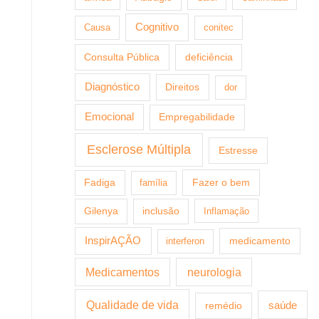
Cognitivo
Causa
conitec
Consulta Pública
deficiência
Diagnóstico
Direitos
dor
Emocional
Empregabilidade
Esclerose Múltipla
Estresse
Fazer o bem
Fadiga
família
Gilenya
inclusão
Inflamação
InspirAÇÃO
medicamento
interferon
Medicamentos
neurologia
Qualidade de vida
saúde
remédio