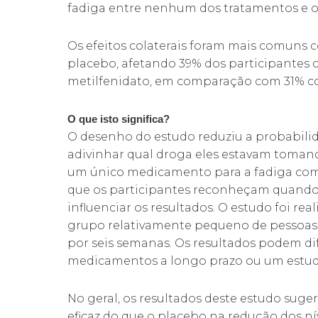
fadiga entre nenhum dos tratamentos e o
Os efeitos colaterais foram mais comuns
placebo, afetando 39% dos participantes
metilfenidato, em comparação com 31% c
O que isto significa?
O desenho do estudo reduziu a probabili
adivinhar qual droga eles estavam tom
um único medicamento para a fadiga com 
que os participantes reconheçam quando e
influenciar os resultados. O estudo foi re
grupo relativamente pequeno de pessoas,
por seis semanas. Os resultados podem dif
medicamentos a longo prazo ou um estud
No geral, os resultados deste estudo s
eficaz do que o placebo na redução dos ní