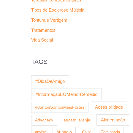
Tipos de Esclerose Múltipla
Tontura e Vertigem
Tratamentos
Vida Social
TAGS
#DicaDeAmigo
#InformaçãoÉOMelhorRemédio
Acessibilidade
#JuntosSomosMaisFortes
agosto laranja
Alimentação
Advocacy
anvisa
Aubagio
Calor
Caminhada