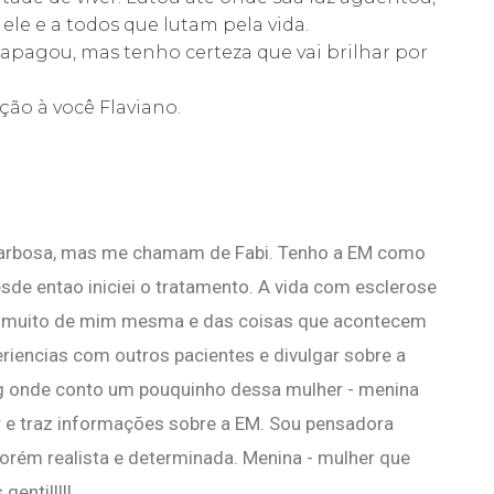
le e a todos que lutam pela vida.
 apagou, mas tenho certeza que vai brilhar por
ão à você Flaviano.
Barbosa, mas me chamam de Fabi. Tenho a EM como
de entao iniciei o tratamento. A vida com esclerose
r muito de mim mesma e das coisas que acontecem
eriencias com outros pacientes e divulgar sobre a
g onde conto um pouquinho dessa mulher - menina
r e traz informações sobre a EM. Sou pensadora
rém realista e determinada. Menina - mulher que
entil!!!!