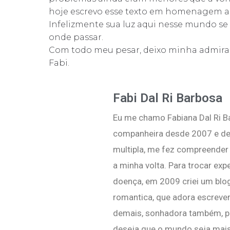
hoje escrevo esse texto em homenagem a e
Infelizmente sua luz aqui nesse mundo se
onde passar.
Com todo meu pesar, deixo minha admiraç
Fabi.
Fabi Dal Ri Barbosa
Eu me chamo Fabiana Dal Ri 
companheira desde 2007 e des
multipla, me fez compreende
a minha volta. Para trocar exp
doença, em 2009 criei um blo
romantica, que adora escreve
demais, sonhadora também, po
deseja que o mundo seja mais g