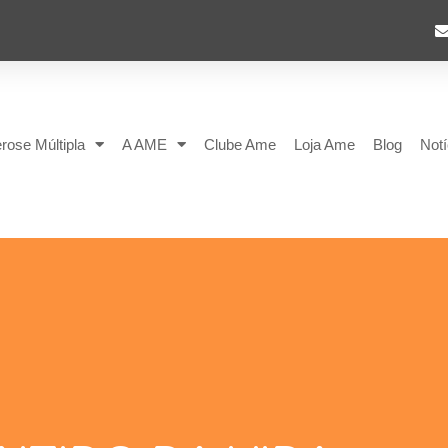
rose Múltipla
A AME
Clube Ame
Loja Ame
Blog
Notí