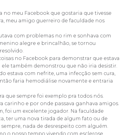
ia no meu Facebook que gostaria que tivesse
ra, meu amigo guerreiro de faculdade nos
 lutava com problemas no rim e sonhava com
menino alegre e brincalhão, se tornou
resolvido.
coisas no Facebook para demonstrar que estava
 ele também demonstrou que não iria desistir.
do estava com nefrite, uma infecção sem cura,
ntão faria hemodiálise novamente e entraria
ra que sempre foi exemplo pra todos nós.
va carinho e por onde passava ganhava amigos.
, foi um excelente jogador. Na faculdade
a, ter uma nova tirada de algum fato ou de
o sempre, nada de desrespeito com alguém.
mo o nosso tempo vivendo com esclerose