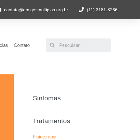
contato@amigosmultiplos.org.br
(11) 3181-8266
cias
Contato
Sintomas
Tratamentos
Fisioterapia