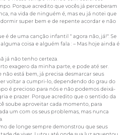
empo. Porque acredito que vocês já perceberam
ca, na vida de ninguém é, mas eu já notei que
 dormir super bem e de repente acordar e não
 é de uma canção infantil " agora não, já!". Se
alguma coisa e alguém fala : – Mas hoje ainda é
ã já não tenho certeza.
o exagero da minha parte, e pode até ser.
 não está bem, já precisa desmarcar seus
r voltar a cumpri-lo, dependendo do grau do
mpo é precioso para nós e não podemos deixá-
ia e prazer. Porque acredito que o sentido da
você soube aproveitar cada momento, para
, cada um com os seus problemas, mas nunca
a.
esmo de longe sempre demonstrou que seus
de de viver. Lutou até onde sua luz aguentou,