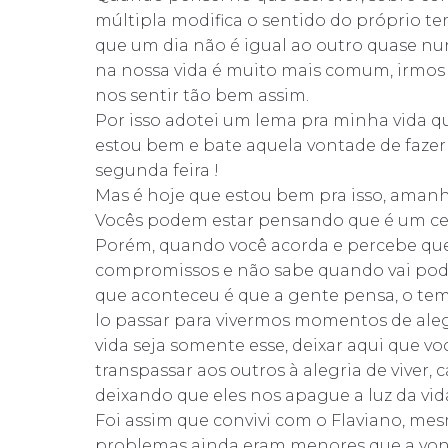
múltipla modifica o sentido do próprio t
que um dia não é igual ao outro quase nun
na nossa vida é muito mais comum, irmos
nos sentir tão bem assim.
Por isso adotei um lema pra minha vida que
estou bem e bate aquela vontade de fazer 
segunda feira !
Mas é hoje que estou bem pra isso, amanh
Vocês podem estar pensando que é um cert
Porém, quando você acorda e percebe que
compromissos e não sabe quando vai pode
que aconteceu é que a gente pensa, o te
lo passar para vivermos momentos de alegr
vida seja somente esse, deixar aqui que 
transpassar aos outros à alegria de viver
deixando que eles nos apague a luz da vid
Foi assim que convivi com o Flaviano, m
problemas ainda eram menores que a vonta