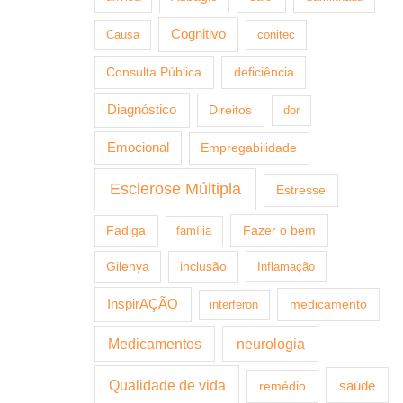
Cognitivo
Causa
conitec
Consulta Pública
deficiência
Diagnóstico
Direitos
dor
Emocional
Empregabilidade
Esclerose Múltipla
Estresse
Fazer o bem
Fadiga
família
Gilenya
inclusão
Inflamação
InspirAÇÃO
medicamento
interferon
Medicamentos
neurologia
Qualidade de vida
saúde
remédio