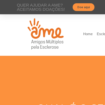
QUER AJUDAR A AME?
Doe aqui
ACEITAMOS DOAÇÕES!
Home
Escle