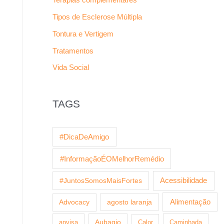
Tipos de Esclerose Múltipla
Tontura e Vertigem
Tratamentos
Vida Social
TAGS
#DicaDeAmigo
#InformaçãoÉOMelhorRemédio
Acessibilidade
#JuntosSomosMaisFortes
agosto laranja
Alimentação
Advocacy
anvisa
Aubagio
Calor
Caminhada