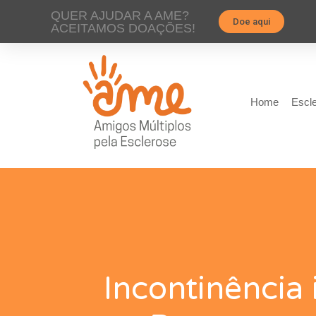
QUER AJUDAR A AME?
Doe aqui
ACEITAMOS DOAÇÕES!
Home
Escle
Incontinência 