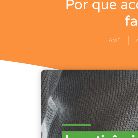
Por que ac
f
AME