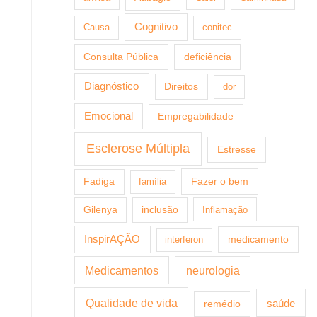
Cognitivo
Causa
conitec
Consulta Pública
deficiência
Diagnóstico
Direitos
dor
Emocional
Empregabilidade
Esclerose Múltipla
Estresse
Fazer o bem
Fadiga
família
Gilenya
inclusão
Inflamação
InspirAÇÃO
medicamento
interferon
Medicamentos
neurologia
Qualidade de vida
saúde
remédio