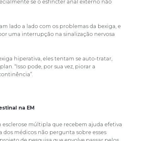
ecialmente se o esfíncter anal externo não
am lado a lado com os problemas da bexiga, e
por uma interrupção na sinalização nervosa
ga hiperativa, eles tentam se auto-tratar,
lan. “Isso pode, por sua vez, piorar a
continência”.
estinal na EM
 esclerose múltipla que recebem ajuda efetiva
ia dos médicos não pergunta sobre esses
 projeto de pesquisa que envolve passar pelos