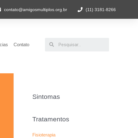
contato@amigosmultiplos.org.br
(11) 3181-8266
cias
Contato
Sintomas
Tratamentos
Fisioterapia