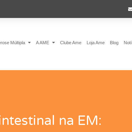
rose Múltipla
A AME
Clube Ame
Loja Ame
Blog
Notí
intestinal na EM: