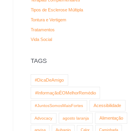
Tipos de Esclerose Múltipla
Tontura e Vertigem
Tratamentos
Vida Social
TAGS
#DicaDeAmigo
#InformaçãoÉOMelhorRemédio
Acessibilidade
#JuntosSomosMaisFortes
agosto laranja
Alimentação
Advocacy
anvisa
Aubagio
Calor
Caminhada