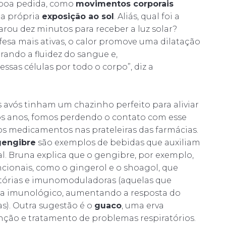
a boa pedida, como
movimentos corporais
 a própria
exposição ao sol
. Aliás, qual foi a
rou dez minutos para receber a luz solar?
fesa mais ativas, o calor promove uma dilatação
ando a fluidez do sangue e,
sas células por todo o corpo”, diz a
 avós tinham um chazinho perfeito para aliviar
os anos, fomos perdendo o contato com esse
s medicamentos nas prateleiras das farmácias.
gengibre
são exemplos de bebidas que auxiliam
. Bruna explica que o gengibre, por exemplo,
ionais, como o gingerol e o shoagol, que
tórias e imunomoduladoras (aquelas que
a imunológico, aumentando a resposta do
as). Outra sugestão é o
guaco
, uma erva
nção e tratamento de problemas respiratórios.