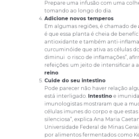
Prepare uma infusão com uma colher
tomando ao longo do dia.
Adicione novos temperos
Em algumas regiões, é chamado de
é que essa planta é cheia de benefí
antioxidante e também anti-inflam
curcuminóide que ativa as células d
diminui o risco de inflamações”, afi
refeições: um jeito de intensificar a
reino
.
Cuide do seu intestino
Pode parecer não haver relação alg
está interligado.
Intestino
e imunidad
imunologistas mostraram que a muco
células imunes do corpo e que estas
silenciosa”, explica Ana Maria Caet
Universidade Federal de Minas Gerai
por alimentos fermentados como K