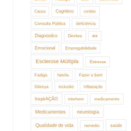
Cognitivo
Causa
conitec
Consulta Pública
deficiência
Diagnóstico
Direitos
dor
Emocional
Empregabilidade
Esclerose Múltipla
Estresse
Fazer o bem
Fadiga
família
Gilenya
inclusão
Inflamação
InspirAÇÃO
medicamento
interferon
Medicamentos
neurologia
Qualidade de vida
saúde
remédio