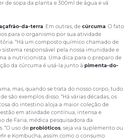
 de sopa da planta e 300ml de água e vá
açafrão-da-terra
. Em outras, de
cúrcuma
. O fato
cios para o organismo por sua atividade
atória. “Há um composto químico chamado de
o sistema responsável pela nossa imunidade e
rma a nutricionista. Uma dica para o preparo de
 ação da cúrcuma é usá-la junto à
pimenta-do-
uma, mas, quando se trata do nosso corpo, tudo
e são exemplos disso. “Há várias décadas, os
sa do intestino aloja a maior coleção de
 estão em atividade contínua, intensa e
ano de Faria, médica pesquisadora da
s. “O uso de
probióticos
, seja via suplemento ou
efir e Kombucha, assim como o consumo