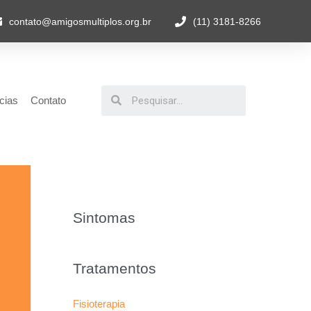
contato@amigosmultiplos.org.br
(11) 3181-8266
cias
Contato
Sintomas
Tratamentos
Fisioterapia