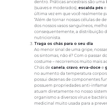
dentro. Práticas ancestrais são um
(suaves e moderados),
escalda pés
e
última vez em que você realmente pa
“Além de tornar nossas células de de
dos nossos vasos sanguíneos, melhor
consequentemente, a distribuição des
nutricionista.
Traga os chás para o seu dia
Ao menor sinal de uma gripe, nossas
os sintomas, não é? Com o passar d
costume – recorremos muito mais ao
Chás de
canela
,
cravo
,
erva-doce
e
no aumento da temperatura corporal
possui dezenas de componentes func
possuem propriedades anti-inflama
atuam diretamente no nosso sistem
organismo a diversos vírus e bactéri
medicinal muito usada para a preve