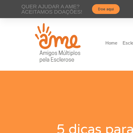
QUER AJUDAR A AME?
Doe aqui
ACEITAMOS DOAÇÕES!
Home
Escle
5 dicas par