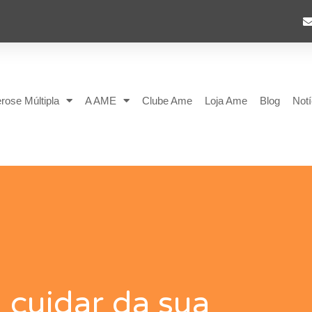
rose Múltipla
A AME
Clube Ame
Loja Ame
Blog
Notí
a cuidar da sua