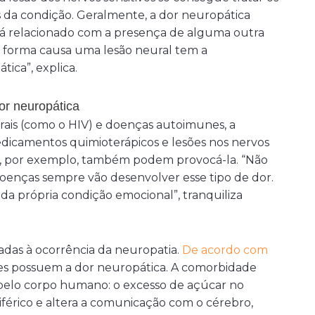
as da condição. Geralmente, a dor neuropática
tá relacionado com a presença de alguma outra
forma causa uma lesão neural tem a
ica”, explica.
or neuropática
irais (como o HIV) e doenças autoimunes, a
dicamentos quimioterápicos e lesões nos nervos
o, por exemplo, também podem provocá-la.
“
Não
doenças sempre vão desenvolver esse tipo de dor.
da própria condição emocional”, tranquiliza
iadas à ocorrência da neuropatia.
De acordo com
es possuem a dor neuropática. A comorbidade
a pelo corpo humano: o excesso de açúcar no
férico e altera a comunicação com o cérebro,