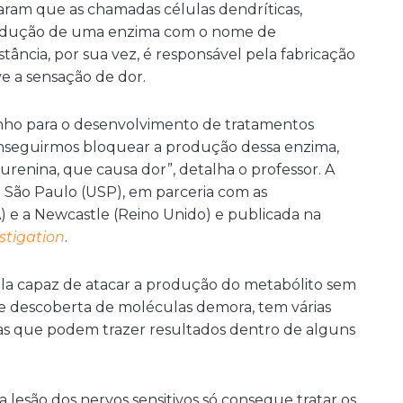
taram
que as chamadas células dendríticas,
odução de uma enzima com o nome de
stância, por sua vez, é responsável pela fabricação
e a sensação de dor.
nho para o desenvolvimento de tratamentos
conseguirmos bloquear a produção dessa enzima,
nina, que causa dor”, detalha o professor. A
 São Paulo (USP), em parceria com as
) e a Newcastle (Reino Unido)
e publicada na
estigation
.
la capaz de atacar a produção do metabólito sem
de descoberta de moléculas demora, tem várias
eias que podem trazer resultados dentro de alguns
 lesão dos nervos sensitivos só consegue tratar os