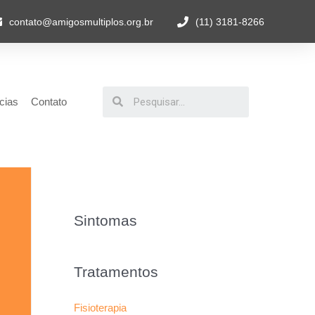
contato@amigosmultiplos.org.br
(11) 3181-8266
cias
Contato
Sintomas
Tratamentos
Fisioterapia