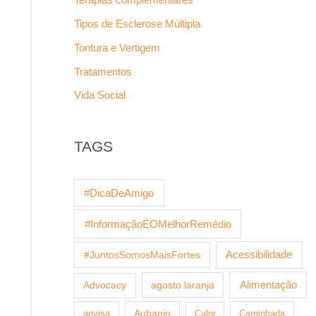
Tipos de Esclerose Múltipla
Tontura e Vertigem
Tratamentos
Vida Social
TAGS
#DicaDeAmigo
#InformaçãoÉOMelhorRemédio
Acessibilidade
#JuntosSomosMaisFortes
agosto laranja
Alimentação
Advocacy
anvisa
Aubagio
Calor
Caminhada