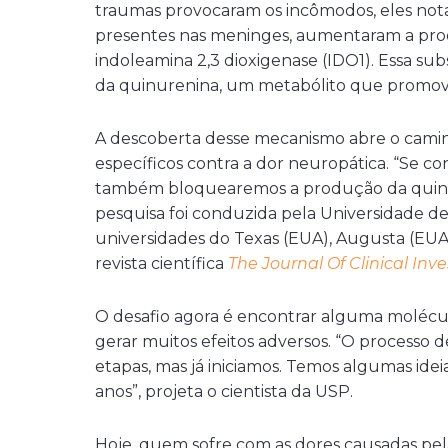
traumas provocaram os incômodos, eles no
presentes nas meninges, aumentaram a pr
indoleamina 2,3 dioxigenase (IDO1). Essa sub
da quinurenina, um metabólito que promov
A descoberta desse mecanismo abre o cami
específicos contra a dor neuropática. “Se 
também bloquearemos a produção da quinure
pesquisa foi
conduzida
pela Universidade de
universidades do Texas (EUA), Augusta (EUA
revista científica
The Journal Of Clinical Inv
O desafio agora é encontrar alguma molécu
gerar muitos efeitos adversos. “O processo 
etapas, mas já iniciamos. Temos algumas id
anos”, projeta o cientista da USP.
Hoje, quem sofre com as dores causadas pela