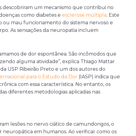
nos descobriram um mecanismo que contribui no
a doenças como diabetes e
esclerose múltipla
. Este
esão ou mau funcionamento do sistema nervoso e
orpo. As sensações da neuropatia incluem
chamamos de dor espontânea. São incômodos que
azendo alguma atividade”, explica Thiago Mattar
 da USP Ribeirão Preto e um dos autores do
rnacional para o Estudo da Dor
(IASP) indica que
ônica com essa característica. No entanto, os
as diferentes metodologias aplicadas nas
iram lesões no nervo ciático de camundongos, o
 neuropática em humanos. Ao verificar como os