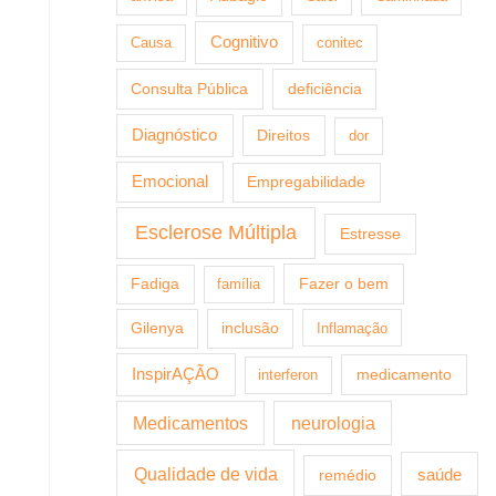
Cognitivo
Causa
conitec
Consulta Pública
deficiência
Diagnóstico
Direitos
dor
Emocional
Empregabilidade
Esclerose Múltipla
Estresse
Fazer o bem
Fadiga
família
Gilenya
inclusão
Inflamação
InspirAÇÃO
medicamento
interferon
Medicamentos
neurologia
Qualidade de vida
saúde
remédio