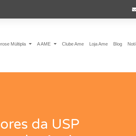
rose Múltipla
A AME
Clube Ame
Loja Ame
Blog
Notí
ores da USP