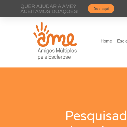
QUER AJUDAR A AME?
Doe aqui
ACEITAMOS DOAÇÕES!
Home
Escle
Pesquisad