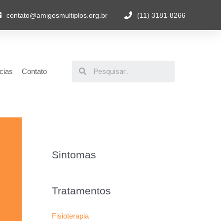
contato@amigosmultiplos.org.br
(11) 3181-8266
cias
Contato
Sintomas
Tratamentos
Fisioterapia