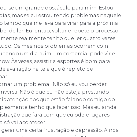
tornou-se um grande obstáculo para mim. Estou
 dias, mas se eu estou tendo problemas naquele
o tempo que me leva para virar para a próxima
ei de ler. Eu, então, voltar e repete o processo.
elmente realmente tenho que ler quatro vezes
ar tudo. Os mesmos problemas ocorrem com
ou tendo um dia ruim, um comercial pode vir e
w. Às vezes, assistir a esportes é bom para
 avaliação na tela que é repleto de
ar.
ornar um problema . Não só eu vou perder
onversa. Não é que eu não esteja prestando
ais atenção aos que estão falando comigo do
mplesmente tenho que fazer isso. Mas eu ainda
istração que fará com que eu odeie lugares
a só vai acontecer.
gerar uma certa frustração e depressão. Ainda