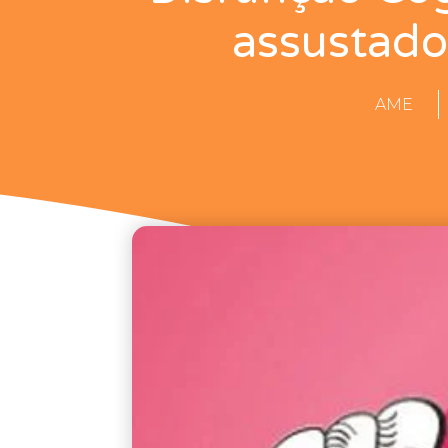
assustador
AME