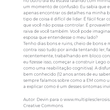
no outro dia eu estava falando com minha 
um momento de confusão. Eu sabia que ela
apenas encontrar os detalhes na minha ba
tipo de coisa é difícil de lidar. É fácil fi
que você não possa controlar. É provavelm
raiva de você também. Você pode imaginar 
esposa que entendesse o meu lado?
Tenho dias bons e ruins, cheio de bons e
contra isso tudo por ainda tentando ler, fa
recentemente, trabalhando em bloco con
eu fizesse isso, começar a construir Lego o
como uma reabilitação cognitiva). A disf
bem conhecido (12 anos antes de eu sabe
sempre falamos sobre como a EM como uma
a explicar como é um desses sintomas invis
Autor: Devin para o www.multiplesclerosis.
Creative Commons.