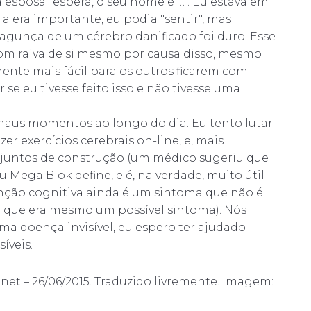
esposa "espera, o seu nome é …". Eu estava em
 era importante, eu podia "sentir", mas
gunça de um cérebro danificado foi duro. Esse
car com raiva de si mesmo por causa disso, mesmo
ente mais fácil para os outros ficarem com
se eu tivesse feito isso e não tivesse uma
 maus momentos ao longo do dia. Eu tento lutar
zer exercícios cerebrais on-line, e, mais
juntos de construção (um médico sugeriu que
u Mega Blok define, e é, na verdade, muito útil
unção cognitiva ainda é um sintoma que não é
r que era mesmo um possível sintoma). Nós
 doença invisível, eu espero ter ajudado
íveis.
net – 26/06/2015. Traduzido livremente. Imagem: