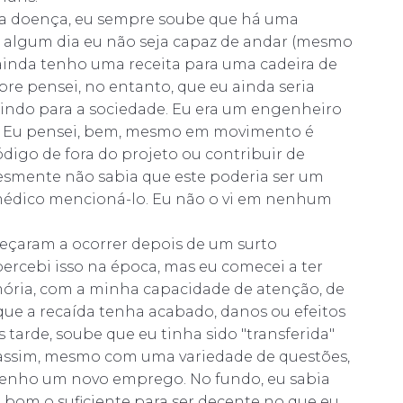
a doença, eu sempre soube que há uma
, algum dia eu não seja capaz de andar (mesmo
ainda tenho uma receita para uma cadeira de
pre pensei, no entanto, que eu ainda seria
uindo para a sociedade. Eu era um engenheiro
er. Eu pensei, bem, mesmo em movimento é
código de fora do projeto ou contribuir de
esmente não sabia que este poderia ser um
édico mencioná-lo. Eu não o vi em nenhum
eçaram a ocorrer depois de um surto
ercebi isso na época, mas eu comecei a ter
ria, com a minha capacidade de atenção, de
que a recaída tenha acabado, danos ou efeitos
tarde, soube que eu tinha sido "transferida"
a assim, mesmo com uma variedade de questões,
 tenho um novo emprego. No fundo, eu sabia
a bom o suficiente para ser decente no que eu