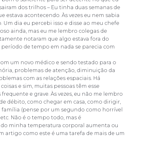
 sairam dos trilhos – Eu tinha duas semanas de
e estava acontecendo. Às vezes eu nem sabia
. Um dia eu percebi isso e disse ao meu chefe
uloso ainda, mas eu me lembro colegas de
rtamente notaram que algo estava fora do
se período de tempo em nada se parecia com
 com um novo médico e sendo testado para o
mória, problemas de atenção, diminuição da
oblemas com as relações espaciais. Há
oisas e sim, muitas pessoas têm esse
 frequente e grave. Às vezes, eu não me lembro
de débito, como chegar em casa, como dirigir,
 família (pense por um segundo como horrível
, etc. Não é o tempo todo, mas é
ndo minha temperatura corporal aumenta ou
 artigo como este é uma tarefa de mais de um