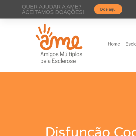
QUER AJUDAR A AME?
Doe aqui
ACEITAMOS DOAÇÕES!
Home
Escle
Disfunção Cog