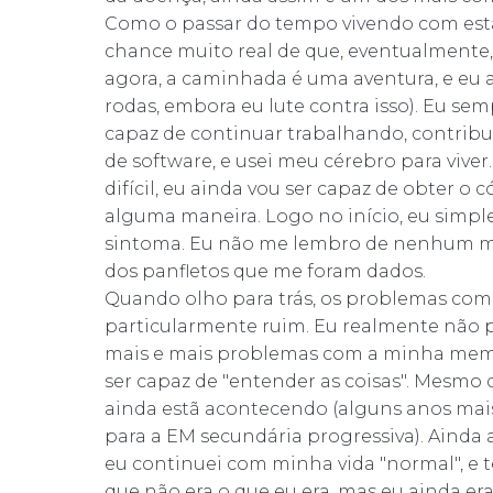
Como o passar do tempo vivendo com est
chance muito real de que, eventualmente
agora, a caminhada é uma aventura, e eu 
rodas, embora eu lute contra isso). Eu sem
capaz de continuar trabalhando, contrib
de software, e usei meu cérebro para viv
difícil, eu ainda vou ser capaz de obter o 
alguma maneira. Logo no início, eu simpl
sintoma. Eu não me lembro de nenhum m
dos panfletos que me foram dados.
Quando olho para trás, os problemas com
particularmente ruim. Eu realmente não p
mais e mais problemas com a minha memó
ser capaz de "entender as coisas". Mesmo 
ainda estã acontecendo (alguns anos mais 
para a EM secundária progressiva). Aind
eu continuei com minha vida "normal", e
que não era o que eu era, mas eu ainda er