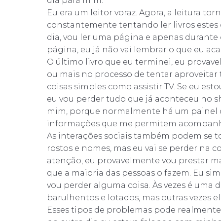
dia para mim.
Eu era um leitor voraz. Agora, a leitura 
constantemente tentando ler livros estes
dia, vou ler uma página e apenas durante 
página, eu já não vai lembrar o que eu acab
O último livro que eu terminei, eu provav
ou mais no processo de tentar aproveit
coisas simples como assistir TV. Se eu est
eu vou perder tudo que já aconteceu no sho
mim, porque normalmente há um painel de
informações que me permitem acompanh
As interações sociais também podem se t
rostos e nomes, mas eu vai se perder na c
atenção, eu provavelmente vou prestar m
que a maioria das pessoas o fazem. Eu si
vou perder alguma coisa. Às vezes é uma d
barulhentos e lotados, mas outras vezes el
Esses tipos de problemas pode realmente 