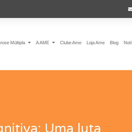
rose Múltipla
A AME
Clube Ame
Loja Ame
Blog
Notí
nitiva: Uma luta