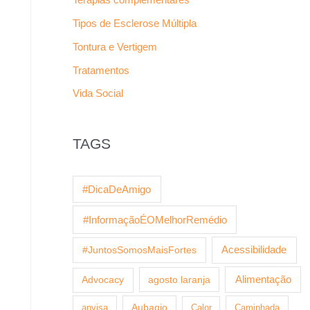
Tipos de Esclerose Múltipla
Tontura e Vertigem
Tratamentos
Vida Social
TAGS
#DicaDeAmigo
#InformaçãoÉOMelhorRemédio
Acessibilidade
#JuntosSomosMaisFortes
agosto laranja
Alimentação
Advocacy
anvisa
Aubagio
Calor
Caminhada