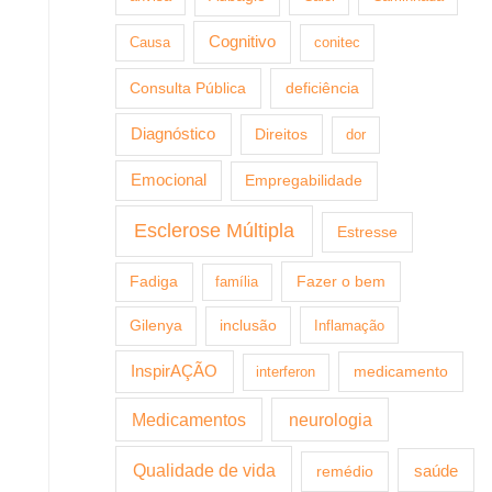
Cognitivo
Causa
conitec
Consulta Pública
deficiência
Diagnóstico
Direitos
dor
Emocional
Empregabilidade
Esclerose Múltipla
Estresse
Fazer o bem
Fadiga
família
Gilenya
inclusão
Inflamação
InspirAÇÃO
medicamento
interferon
Medicamentos
neurologia
Qualidade de vida
saúde
remédio