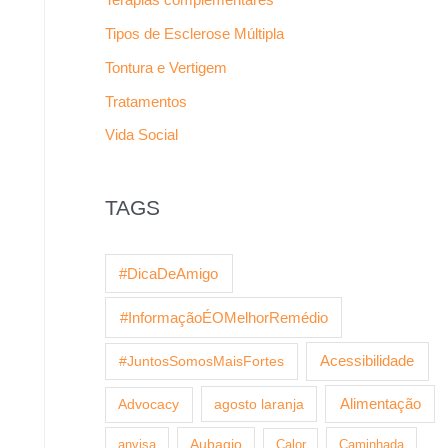
Tipos de Esclerose Múltipla
Tontura e Vertigem
Tratamentos
Vida Social
TAGS
#DicaDeAmigo
#InformaçãoÉOMelhorRemédio
Acessibilidade
#JuntosSomosMaisFortes
agosto laranja
Alimentação
Advocacy
anvisa
Aubagio
Calor
Caminhada