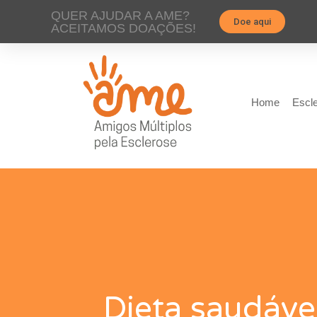
QUER AJUDAR A AME?
Doe aqui
ACEITAMOS DOAÇÕES!
Home
Escle
Dieta saudáve