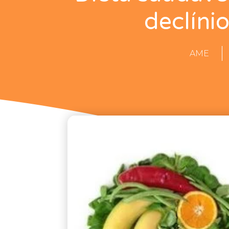
declíni
AME