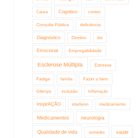
Cognitivo
Causa
conitec
Consulta Pública
deficiência
Diagnóstico
Direitos
dor
Emocional
Empregabilidade
Esclerose Múltipla
Estresse
Fazer o bem
Fadiga
família
Gilenya
inclusão
Inflamação
InspirAÇÃO
medicamento
interferon
Medicamentos
neurologia
Qualidade de vida
saúde
remédio