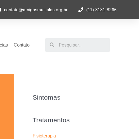
contato@amigosmultiplos.org.br
(11) 3181-8266
cias
Contato
Sintomas
Tratamentos
Fisioterapia