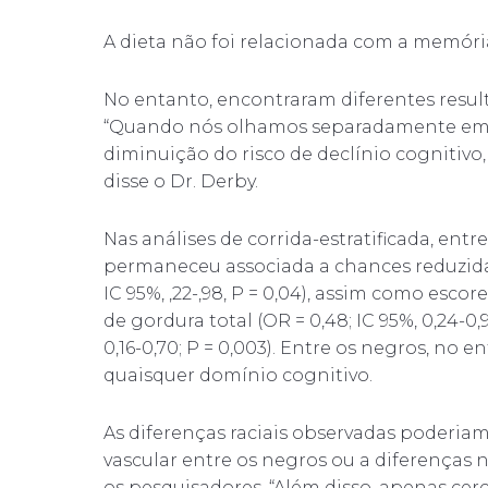
A dieta não foi relacionada com a memóri
No entanto, encontraram diferentes resu
“Quando nós olhamos separadamente em b
diminuição do risco de declínio cognitivo
disse o Dr. Derby.
Nas análises de corrida-estratificada, ent
permaneceu associada a chances reduzida
IC 95%, ,22-,98, P = 0,04), assim como esco
de gordura total (OR = 0,48; IC 95%, 0,24-0,9
0,16-0,70; P = 0,003). Entre os negros, no
quaisquer domínio cognitivo.
As diferenças raciais observadas poderia
vascular entre os negros ou a diferenças
os pesquisadores. “Além disso, apenas ce