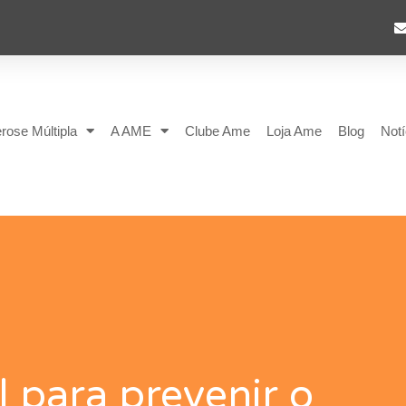
rose Múltipla
A AME
Clube Ame
Loja Ame
Blog
Notí
l para prevenir o