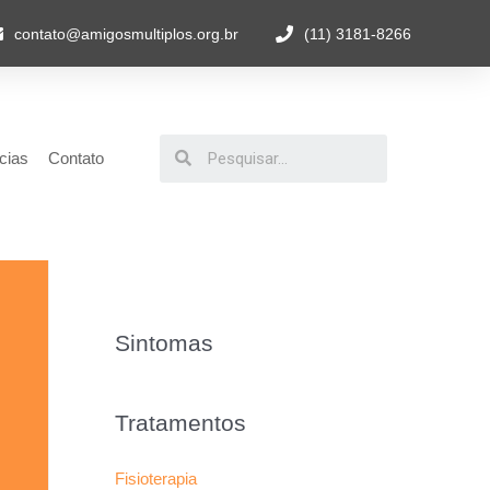
contato@amigosmultiplos.org.br
(11) 3181-8266
cias
Contato
Sintomas
Tratamentos
Fisioterapia