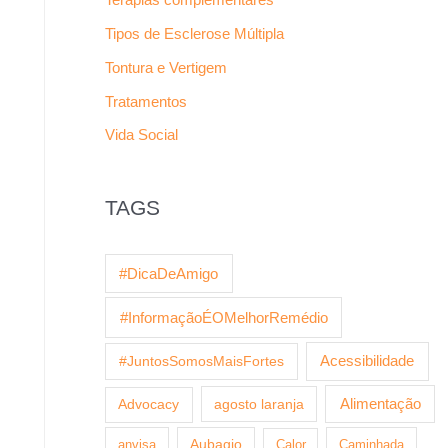
Tipos de Esclerose Múltipla
Tontura e Vertigem
Tratamentos
Vida Social
TAGS
#DicaDeAmigo
#InformaçãoÉOMelhorRemédio
Acessibilidade
#JuntosSomosMaisFortes
agosto laranja
Alimentação
Advocacy
anvisa
Aubagio
Calor
Caminhada