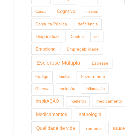
Cognitivo
Causa
conitec
Consulta Pública
deficiência
Diagnóstico
Direitos
dor
Emocional
Empregabilidade
Esclerose Múltipla
Estresse
Fazer o bem
Fadiga
família
Gilenya
inclusão
Inflamação
InspirAÇÃO
medicamento
interferon
Medicamentos
neurologia
Qualidade de vida
saúde
remédio