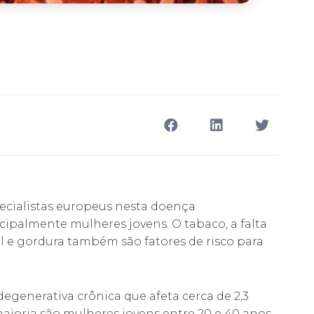
ecialistas europeus nesta doença
cipalmente mulheres jovens. O tabaco, a falta
al e gordura também são fatores de risco para
egenerativa crônica que afeta cerca de 2,3
ioria são mulheres jovens entre 20 e 40 anos.