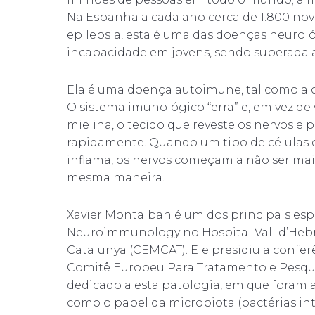
Na Espanha a cada ano cerca de 1.800 nov
epilepsia, esta é uma das doenças neurol
incapacidade em jovens, sendo superada a
Ela é uma doença autoimune, tal como a d
O sistema imunológico “erra” e, em vez de 
mielina, o tecido que reveste os nervos e
rapidamente. Quando um tipo de células de
inflama, os nervos começam a não ser mais
mesma maneira.
Xavier Montalban é um dos principais espe
Neuroimmunology no Hospital Vall d’Hebro
Catalunya (CEMCAT). Ele presidiu a confe
Comitê Europeu Para Tratamento e Pesqui
dedicado a esta patologia, em que foram 
como o papel da microbiota (bactérias in