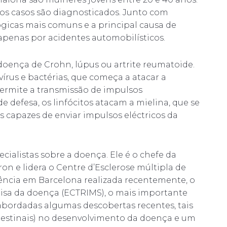
os casos são diagnosticados. Junto com
ógicas mais comuns e a principal causa de
penas por acidentes automobilísticos.
oença de Crohn, lúpus ou artrite reumatoide.
vírus e bactérias, que começa a atacar a
 permite a transmissão de impulsos
 defesa, os linfócitos atacam a mielina, que se
 capazes de enviar impulsos eléctricos da
cialistas sobre a doença. Ele é o chefe da
n e lidera o Centre d’Esclerose múltipla de
rência em Barcelona realizada recentemente, o
sa da doença (ECTRIMS), o mais importante
abordadas algumas descobertas recentes, tais
testinais) no desenvolvimento da doença e um