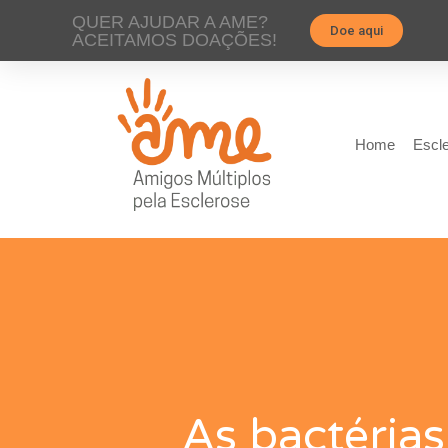
QUER AJUDAR A AME?
Doe aqui
ACEITAMOS DOAÇÕES!
Home
Escle
As bactérias