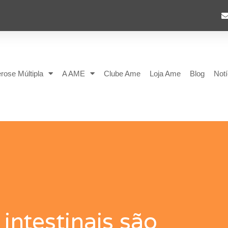
rose Múltipla
A AME
Clube Ame
Loja Ame
Blog
Notí
 intestinais são