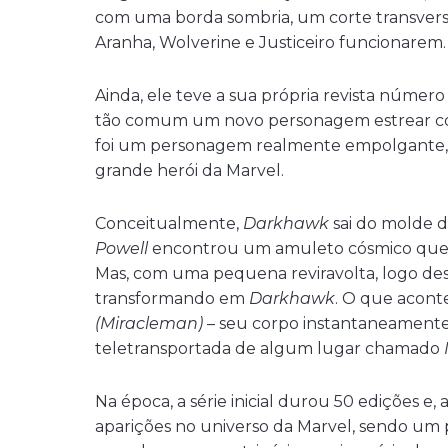
com uma borda sombria, um corte transve
Aranha, Wolverine e Justiceiro funcionarem.
Ainda, ele teve a sua própria revista númer
tão comum um novo personagem estrear com s
foi um personagem realmente empolgante, p
grande herói da Marvel.
Conceitualmente,
Darkhawk
sai do molde 
Powell
encontrou um amuleto cósmico que 
Mas, com uma pequena reviravolta, logo de
transformando em
Darkhawk
. O que acont
(Miracleman)
– seu corpo instantaneamente
teletransportada de algum lugar chamado
Na época, a série inicial durou 50 edições e,
aparições no universo da Marvel, sendo um