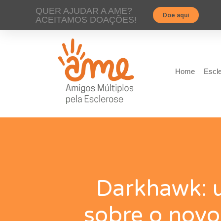
QUER AJUDAR A AME?
Doe aqui
ACEITAMOS DOAÇÕES!
Home
Escle
Darkhawk: u
sobre o novo