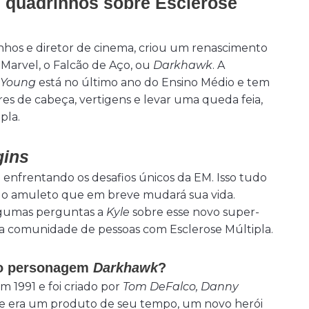
m quadrinhos sobre Esclerose
inhos e diretor de cinema, criou um renascimento
Marvel, o Falcão de Aço, ou
Darkhawk
. A
 Young
está no último ano do Ensino Médio e tem
res de cabeça, vertigens e levar uma queda feia,
pla.
gins
 enfrentando os desafios únicos da EM. Isso tudo
m o amuleto que em breve mudará sua vida.
algumas perguntas a
Kyle
sobre esse novo super-
a a comunidade de pessoas com Esclerose Múltipla.
 do personagem
Darkhawk
?
 1991 e foi criado por
Tom DeFalco, Danny
ele era um produto de seu tempo, um novo herói