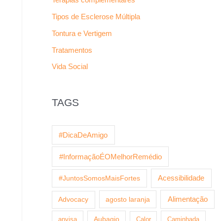
Tipos de Esclerose Múltipla
Tontura e Vertigem
Tratamentos
Vida Social
TAGS
#DicaDeAmigo
#InformaçãoÉOMelhorRemédio
Acessibilidade
#JuntosSomosMaisFortes
agosto laranja
Alimentação
Advocacy
anvisa
Aubagio
Calor
Caminhada