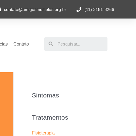
contato@amigosmultiplos.org.br
(11) 3181-8266
cias
Contato
Sintomas
Tratamentos
Fisioterapia