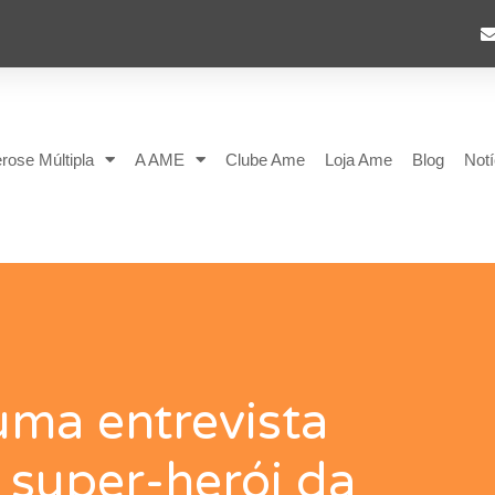
rose Múltipla
A AME
Clube Ame
Loja Ame
Blog
Notí
ma entrevista
 super-herói da