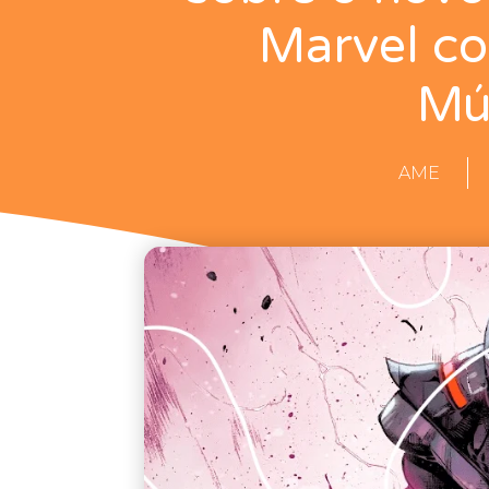
Marvel co
Mú
AME