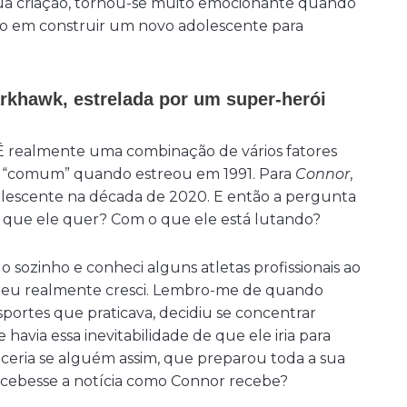
sua criação, tornou-se muito emocionante quando
do em construir um novo adolescente para
arkhawk, estrelada por um super-herói
r. É realmente uma combinação de vários fatores
 “comum” quando estreou em 1991. Para
Connor
,
olescente na década de 2020. E então a pergunta
O que ele quer? Com o que ele está lutando?
 sozinho e conheci alguns atletas profissionais ao
, eu realmente cresci. Lembro-me de quando
sportes que praticava, decidiu se concentrar
avia essa inevitabilidade de que ele iria para
eceria se alguém assim, que preparou toda a sua
recebesse a notícia como Connor recebe?