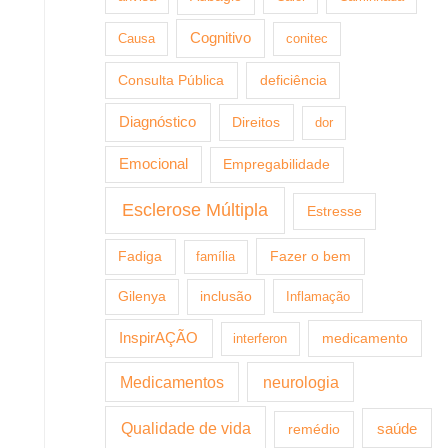
Cognitivo
Causa
conitec
Consulta Pública
deficiência
Diagnóstico
Direitos
dor
Emocional
Empregabilidade
Esclerose Múltipla
Estresse
Fazer o bem
Fadiga
família
Gilenya
inclusão
Inflamação
InspirAÇÃO
medicamento
interferon
Medicamentos
neurologia
Qualidade de vida
saúde
remédio