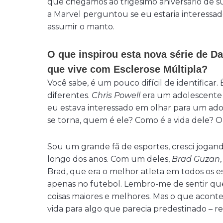
que chegamos ao trigésimo aniversário de 
a Marvel perguntou se eu estaria interessa
assumir o manto.
O que inspirou esta nova série de D
que vive com Esclerose Múltipla?
Você sabe, é um pouco difícil de identifica
diferentes.
Chris Powell
era um adolescente
eu estava interessado em olhar para um ad
se torna, quem é ele? Como é a vida dele? 
Sou um grande fã de esportes, cresci jogando
longo dos anos. Com um deles,
Brad Guzan
Brad, que era o melhor atleta em todos os e
apenas no futebol. Lembro-me de sentir que h
coisas maiores e melhores. Mas o que acont
vida para algo que parecia predestinado – 