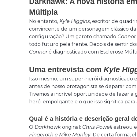
Darkhawk: A nova história e
Múltipla
No entanto,
Kyle Higgins
, escritor de quadr
convincente de um personagem clássico da 
configuração? Um garoto chamado
Connor
todo futuro pela frente. Depois de sentir do
Connor
é diagnosticado com Esclerose Múlti
Uma entrevista com
Kyle Hig
Isso mesmo, um super-herói diagnosticado e
antes de nosso protagonista se deparar co
Tivemos a incrível oportunidade de fazer 
herói empolgante e o que isso significa par
Qual é a história e descrição geral
O
Darkhawk
original:
Chris Powell
estreou em
Fingeroth e Mike Manley
. De certa forma, 