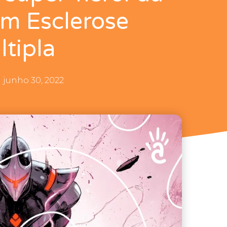
m Esclerose
ltipla
junho 30, 2022