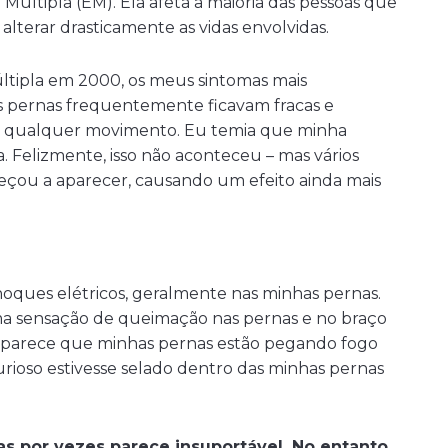
 Múltipla (EM). Ela afeta a maioria das pessoas que
 alterar drasticamente as vidas envolvidas.
ltipla em 2000, os meus sintomas mais
 pernas frequentemente ficavam fracas e
er qualquer movimento. Eu temia que minha
. Felizmente, isso não aconteceu – mas vários
meçou a aparecer, causando um efeito ainda mais
oques elétricos, geralmente nas minhas pernas.
ma sensação de queimação nas pernas e no braço
, parece que minhas pernas estão pegando fogo
urioso estivesse selado dentro das minhas pernas
as por vezes parece insuportável. No entanto,