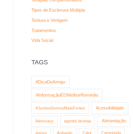
Tipos de Esclerose Múltipla
Tontura e Vertigem
Tratamentos
Vida Social
TAGS
#DicaDeAmigo
#InformaçãoÉOMelhorRemédio
Acessibilidade
#JuntosSomosMaisFortes
agosto laranja
Alimentação
Advocacy
anvisa
Aubagio
Calor
Caminhada