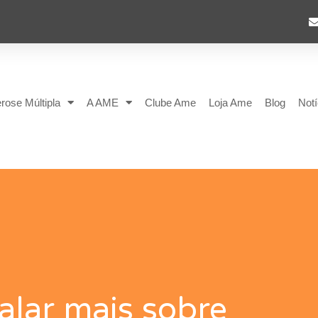
rose Múltipla
A AME
Clube Ame
Loja Ame
Blog
Notí
alar mais sobre