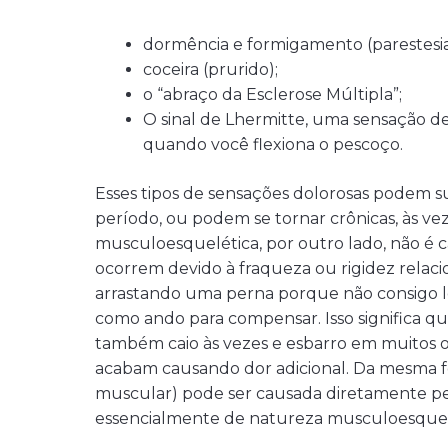
dormência e formigamento (parestesia
coceira (prurido);
o “abraço da Esclerose Múltipla”;
O sinal de Lhermitte, uma sensação d
quando você flexiona o pescoço.
Esses tipos de sensações dolorosas podem s
período, ou podem se tornar crônicas, às ve
musculoesquelética, por outro lado, não é 
ocorrem devido à fraqueza ou rigidez relac
arrastando uma perna porque não consigo le
como ando para compensar. Isso significa 
também caio às vezes e esbarro em muitos ob
acabam causando dor adicional. Da mesma fo
muscular) pode ser causada diretamente pe
essencialmente de natureza musculoesquel