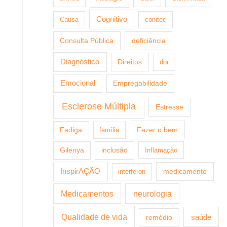
Cognitivo
Causa
conitec
Consulta Pública
deficiência
Diagnóstico
Direitos
dor
Emocional
Empregabilidade
Esclerose Múltipla
Estresse
Fazer o bem
Fadiga
família
Gilenya
inclusão
Inflamação
InspirAÇÃO
medicamento
interferon
Medicamentos
neurologia
Qualidade de vida
saúde
remédio