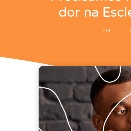
dor na Escl
AME
s