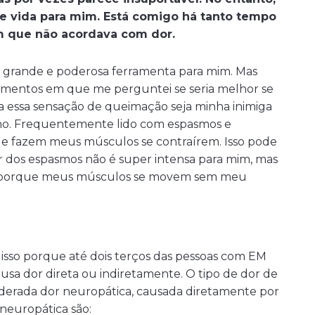
e vida para mim. Está comigo há tanto tempo
em que não acordava com dor.
a grande e poderosa ferramenta para mim. Mas
omentos em que me perguntei se seria melhor se
a essa sensação de queimação seja minha inimiga
enho. Frequentemente lido com espasmos e
ue fazem meus músculos se contraírem. Isso pode
or dos espasmos não é super intensa para mim, mas
vel porque meus músculos se movem sem meu
 isso porque até dois terços das pessoas com EM
a dor direta ou indiretamente. O tipo de dor de
derada dor neuropática, causada diretamente por
neuropática são: