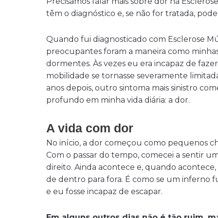
Precisamos falar mais sobre dor na Esclerose
têm o diagnóstico e, se não for tratada, pode
Quando fui diagnosticado com Esclerose Mú
preocupantes foram a maneira como minhas
dormentes. Às vezes eu era incapaz de faz
mobilidade se tornasse severamente limitada
anos depois, outro sintoma mais sinistro co
profundo em minha vida diária: a dor.
A vida com dor
No início, a dor começou como pequenos ch
Com o passar do tempo, comecei a sentir u
direito. Ainda acontece e, quando acontece
de dentro para fora. É como se um inferno f
e eu fosse incapaz de escapar.
Em alguns outros dias não é tão ruim, m