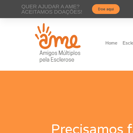
QUER AJUDAR A AME?
Doe aqui
ACEITAMOS DOAÇÕES!
Home
Escle
Precisamos f