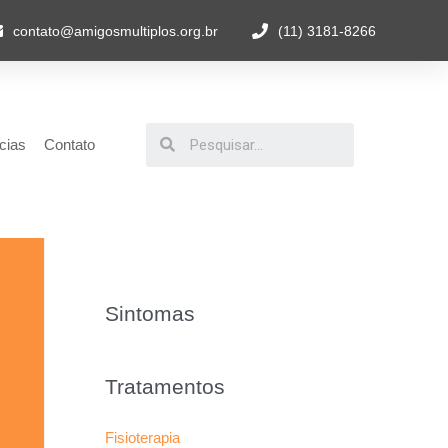
contato@amigosmultiplos.org.br
(11) 3181-8266
cias
Contato
Sintomas
Tratamentos
Fisioterapia