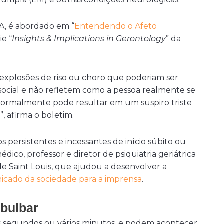
A, é abordado em “
Entendendo o Afeto
ie “
Insights & Implications in Gerontology
” da
 explosões de riso ou choro que poderiam ser
social e não refletem como a pessoa realmente se
normalmente pode resultar em um suspiro triste
 afirma o boletim.
 persistentes e incessantes de início súbito ou
édico, professor e diretor de psiquiatria geriátrica
e Saint Louis, que ajudou a desenvolver a
cado da sociedade para a imprensa
.
obulbar
 segundos ou vários minutos, e podem acontecer