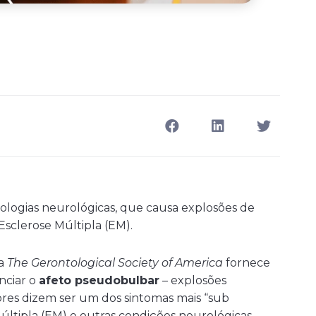
logias neurológicas, que causa explosões de
sclerose Múltipla (EM).
da
The Gerontological Society of America
fornece
nciar o
afeto pseudobulbar
– explosões
ores dizem ser um dos sintomas mais “sub
últipla (EM) e outras condições neurológicas.