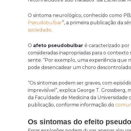
O sintoma neurológico, conhecido como PB
Pseudobulbar
”, a primeira publicação da sér
sociedade
.
O
afeto pseudobulbar
é caracterizado por
consideradas inapropriadas para o contexto 
sente. “Por exemplo, uma experiência que 
pode desencadear um choro descontrolado”,
“Os sintomas podem ser graves, com episódios
imprevisível”, explica George T. Grossberg, m
da Faculdade de Medicina da Universidade d
publicação, conforme informação do
comuni
Os sintomas do efeito pseud
Essas explosões podem durar apenas alguns