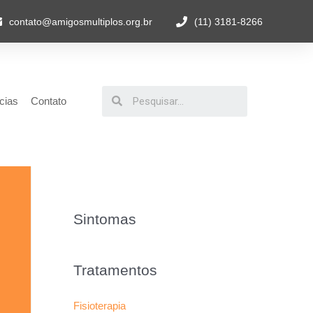
contato@amigosmultiplos.org.br
(11) 3181-8266
cias
Contato
Sintomas
Tratamentos
Fisioterapia