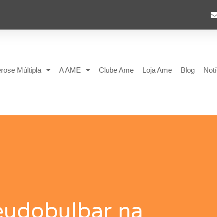
rose Múltipla
A AME
Clube Ame
Loja Ame
Blog
Notí
eudobulbar na