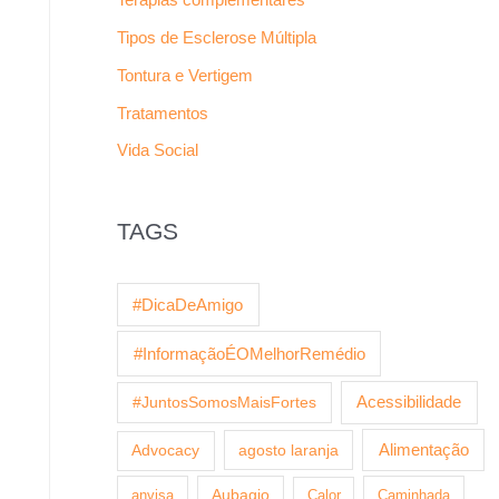
Tipos de Esclerose Múltipla
Tontura e Vertigem
Tratamentos
Vida Social
TAGS
#DicaDeAmigo
#InformaçãoÉOMelhorRemédio
Acessibilidade
#JuntosSomosMaisFortes
agosto laranja
Alimentação
Advocacy
anvisa
Aubagio
Calor
Caminhada