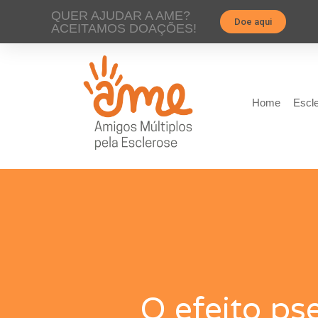
QUER AJUDAR A AME?
Doe aqui
ACEITAMOS DOAÇÕES!
Home
Escle
O efeito ps