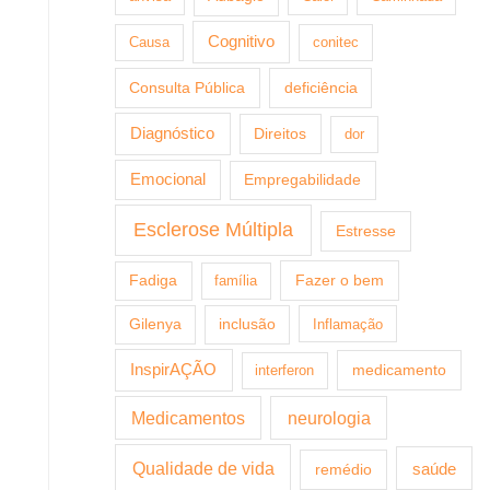
Cognitivo
Causa
conitec
Consulta Pública
deficiência
Diagnóstico
Direitos
dor
Emocional
Empregabilidade
Esclerose Múltipla
Estresse
Fazer o bem
Fadiga
família
Gilenya
inclusão
Inflamação
InspirAÇÃO
medicamento
interferon
Medicamentos
neurologia
Qualidade de vida
saúde
remédio