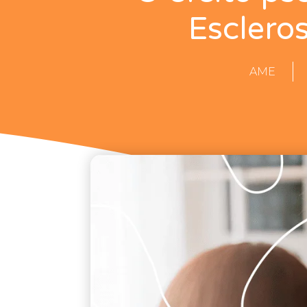
Esclero
AME