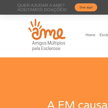
QUER AJUDAR A AME?
Doe aqui
ACEITAMOS DOAÇÕES!
Home
Escle
A EM causa