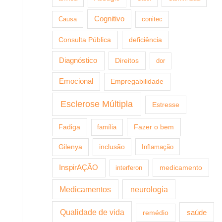
Cognitivo
Causa
conitec
Consulta Pública
deficiência
Diagnóstico
Direitos
dor
Emocional
Empregabilidade
Esclerose Múltipla
Estresse
Fazer o bem
Fadiga
família
Gilenya
inclusão
Inflamação
InspirAÇÃO
medicamento
interferon
Medicamentos
neurologia
Qualidade de vida
saúde
remédio