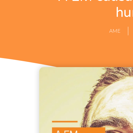
hu
AME