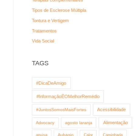
Tipos de Esclerose Múltipla
Tontura e Vertigem
Tratamentos
Vida Social
TAGS
#DicaDeAmigo
#InformaçãoÉOMelhorRemédio
Acessibilidade
#JuntosSomosMaisFortes
agosto laranja
Alimentação
Advocacy
anvisa
Aubagio
Calor
Caminhada