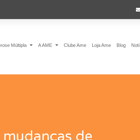
rose Múltipla
A AME
Clube Ame
Loja Ame
Blog
Notí
 mudanças de