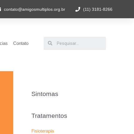
contato@amigosmultiplos.org.br
(11) 3181-8266
cias
Contato
Sintomas
Tratamentos
Fisioterapia