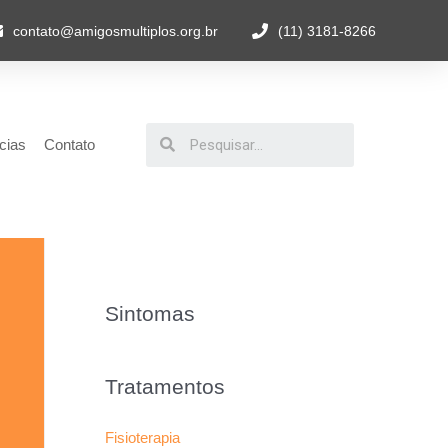
contato@amigosmultiplos.org.br
(11) 3181-8266
cias
Contato
Sintomas
Tratamentos
Fisioterapia