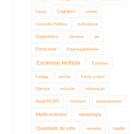
Cognitivo
Causa
conitec
Consulta Pública
deficiência
Diagnóstico
Direitos
dor
Emocional
Empregabilidade
Esclerose Múltipla
Estresse
Fazer o bem
Fadiga
família
Gilenya
inclusão
Inflamação
InspirAÇÃO
medicamento
interferon
Medicamentos
neurologia
Qualidade de vida
saúde
remédio