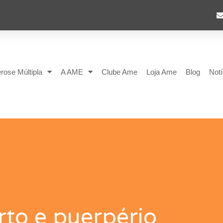
rose Múltipla
A AME
Clube Ame
Loja Ame
Blog
Notí
rto e puerpério