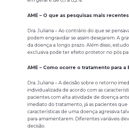
em geral é de 0,1 a 0,2%.
AME – O que as pesquisas mais recentes
Dra. Juliana – Ao contrário do que se pens
podem engravidar se assim desejarem. A gr
da doença a longo prazo. Além disso, est
exclusiva pode ter efeito protetor no pós pa
AME – Como ocorre o tratamento para a 
Dra. Juliana – A decisão sobre o retorno im
individualizada de acordo com as caracterís
pacientes com alta atividade de doença ant
imediato do tratamento, já as pacientes qu
características de uma doença agressiva ta
para amamentarem. Diferentes variáveis deve
decisão.