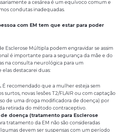
cessariamente a cesárea é um equívoco comum e
armos condutas inadequadas.
pessoa com EM tem que estar para poder
de Esclerose Múltipla podem engravidar se assim
ional é importante para a segurança da mãe e do
das na consulta neurológica para um
elas destacarei duas:
.
É recomendado que a mulher esteja sem
os surtos, novas lesões T2/FLAIR ou com captação
uso de uma droga modificadora de doença) por
da retirada do método contraceptivo.
 de doença (tratamento para Esclerose
para tratamento da EM não são consideradas
e algumas devem ser suspensas com um período