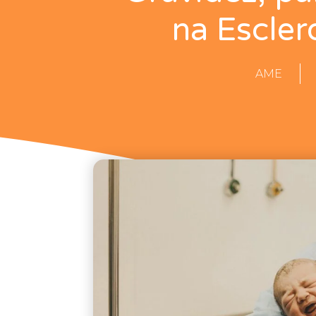
na Escler
AME