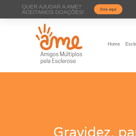
QUER AJUDAR A AME?
Doe aqui
ACEITAMOS DOAÇÕES!
Home
Escle
Gravidez, pa