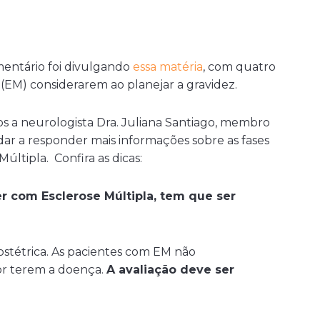
entário foi divulgando
essa matéria
, com quatro
(EM) considerarem ao planejar a gravidez.
os a neurologista Dra. Juliana Santiago, membro
dar a responder mais informações sobre as fases
últipla. Confira as dicas:
er com Esclerose Múltipla, tem que ser
obstétrica. As pacientes com EM não
or terem a doença.
A avaliação deve ser