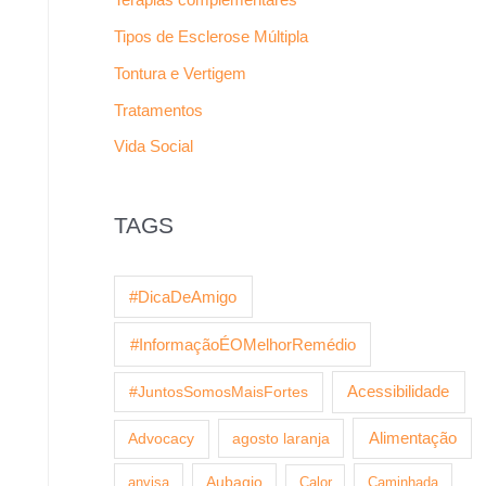
Tipos de Esclerose Múltipla
Tontura e Vertigem
Tratamentos
Vida Social
TAGS
#DicaDeAmigo
#InformaçãoÉOMelhorRemédio
Acessibilidade
#JuntosSomosMaisFortes
agosto laranja
Alimentação
Advocacy
anvisa
Aubagio
Calor
Caminhada