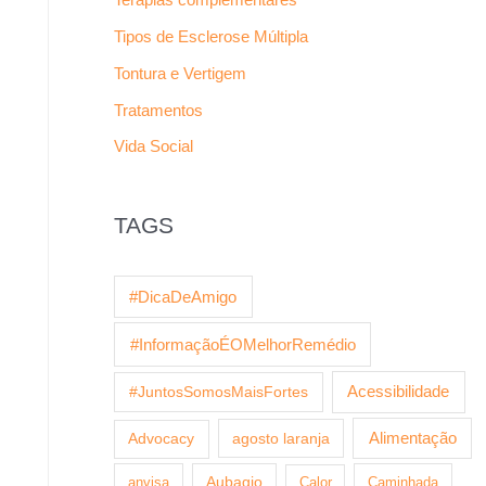
Tipos de Esclerose Múltipla
Tontura e Vertigem
Tratamentos
Vida Social
TAGS
#DicaDeAmigo
#InformaçãoÉOMelhorRemédio
Acessibilidade
#JuntosSomosMaisFortes
agosto laranja
Alimentação
Advocacy
anvisa
Aubagio
Calor
Caminhada