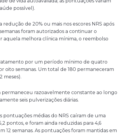
de de vida autoavaliada; as pontuações variam
saúde possível).
 redução de 20% ou mais nos escores NRS após
semanas foram autorizados a continuar o
ir aquela melhora clínica mínima, o reembolso
 tratamento por um período mínimo de quatro
or oito semanas. Um total de 180 permaneceram
12 meses).
ia permaneceu razoavelmente constante ao longo
ente seis pulverizações diárias.
as pontuações médias do NRS caíram de uma
 5,2 pontos, e foram ainda reduzidas para 4,6
 em 12 semanas. As pontuações foram mantidas em