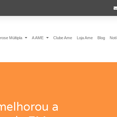
rose Múltipla
A AME
Clube Ame
Loja Ame
Blog
Notí
melhorou a