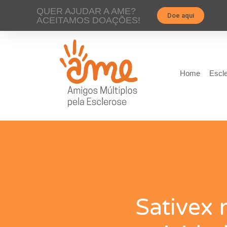
QUER AJUDAR A AME?
Doe aqui
ACEITAMOS DOAÇÕES!
Home
Escle
Sativex 