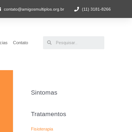
contato@amigosmultiplos.org.br
(11) 3181-8266
cias
Contato
Sintomas
Tratamentos
Fisioterapia