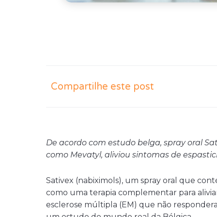
Compartilhe este post
De acordo com estudo belga, spray oral Sati
como Mevatyl, aliviou sintomas de espast
Sativex (nabiximols), um spray oral que cont
como uma terapia complementar para alivia
esclerose múltipla (EM) que não respondera
um estudo do mundo real da Bélgica.