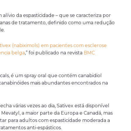
 alívio da espasticidade
– que se caracteriza por
manas de tratamento, definido como uma redução
e.
ivex (nabiximols) em pacientes com esclerose
ência belga
,” foi publicado na revista
BMC
cals, é um
spray oral que contém canabidiol
s canabinóides mais abundantes encontrados na
ha várias vezes ao dia, Sativex está disponível
e Mevatyl
, a maior parte da Europa e Canadá, mas
ar para adultos com espasticidade moderada a
atamentos anti-espásticos
.