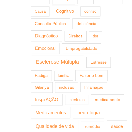
Cognitivo
Causa
conitec
Consulta Pública
deficiência
Diagnóstico
Direitos
dor
Emocional
Empregabilidade
Esclerose Múltipla
Estresse
Fazer o bem
Fadiga
família
Gilenya
inclusão
Inflamação
InspirAÇÃO
medicamento
interferon
Medicamentos
neurologia
Qualidade de vida
saúde
remédio