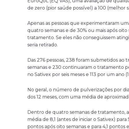
EuroQoL (EQ VAS), uma avaliação de qualida
de zero (pior saúde possível) a 100 (melhor 
Apenas as pessoas que experimentaram uma
quatro semanas e de 30% ou mais após oito 
tratamento. Se eles não conseguissem ating
seria retirado.
Das 276 pessoas, 238 foram submetidos ao
semanas e 230 continuaram o tratamento p
no Sativex por seis meses e 113 por um ano (
No geral, o número de pulverizações por d
dos 12 meses, com uma média de aproximadam
Dentro de quatro semanas de tratamento, 
média de 8,1 (antes de iniciar o Sativex) para
pontos após oito semanas e para 4,1 pontos