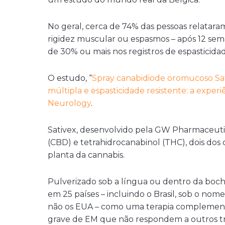
No geral,
cerca de 74% das pessoas relataram
rigidez muscular ou espasmos – após 12 se
de 30% ou mais nos registros de espasticidad
O estudo, “
Spray canabidiode oromucoso Sat
múltipla e espasticidade resistente: a experi
Neurology
.
Sativex, desenvolvido pela GW Pharmaceuti
(CBD) e tetrahidrocanabinol (THC)
, dois do
planta da cannabis.
Pulverizado sob a língua ou dentro da bochec
em 25 países –
incluindo o Brasil, sob o nom
não os EUA – como uma
terapia complement
grave de EM que não respondem a outros tr