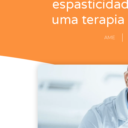
espasticida
uma terapia
AME