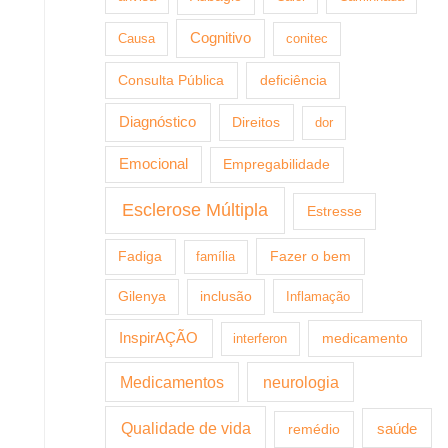
Cognitivo
Causa
conitec
Consulta Pública
deficiência
Diagnóstico
Direitos
dor
Emocional
Empregabilidade
Esclerose Múltipla
Estresse
Fazer o bem
Fadiga
família
Gilenya
inclusão
Inflamação
InspirAÇÃO
medicamento
interferon
Medicamentos
neurologia
Qualidade de vida
saúde
remédio