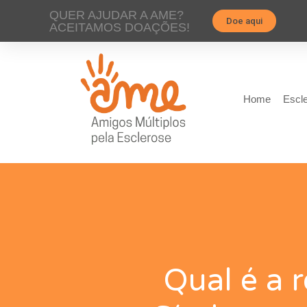
QUER AJUDAR A AME?
Doe aqui
ACEITAMOS DOAÇÕES!
Home
Escle
Qual é a 