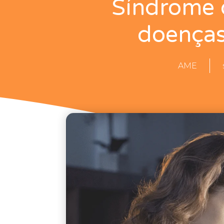
Síndrome 
doenças
AME