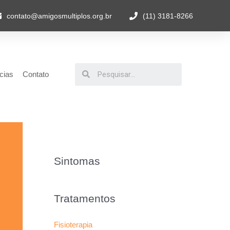
contato@amigosmultiplos.org.br
(11) 3181-8266
cias
Contato
Sintomas
Tratamentos
Fisioterapia