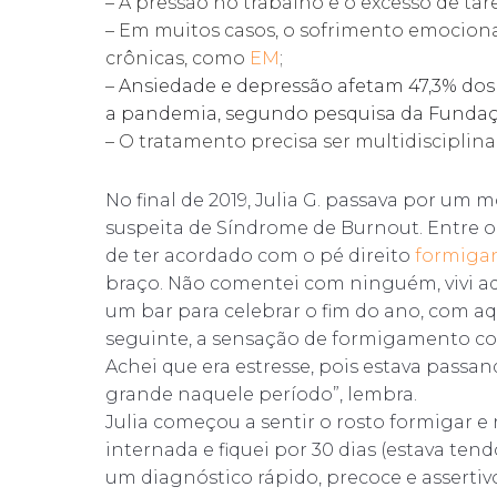
– A pressão no trabalho e o excesso de t
– Em muitos casos, o sofrimento emociona
crônicas, como
EM
;
–
Ansiedade e depressão afetam 47,3% dos
a pandemia, segundo pesquisa da Fundaçã
– O tratamento precisa ser multidisciplina
No final de 2019, Julia G. passava por um
suspeita de Síndrome de Burnout. Entre o 
de ter acordado com o pé direito
formiga
braço. Não comentei com ninguém, vivi a
um bar para celebrar o fim do ano, com 
seguinte, a sensação de formigamento com
Achei que era estresse, pois estava pass
grande naquele período”, lembra.
Julia começou a sentir o rosto formigar e 
internada e fiquei por 30 dias (estava ten
um diagnóstico rápido, precoce e assertivo