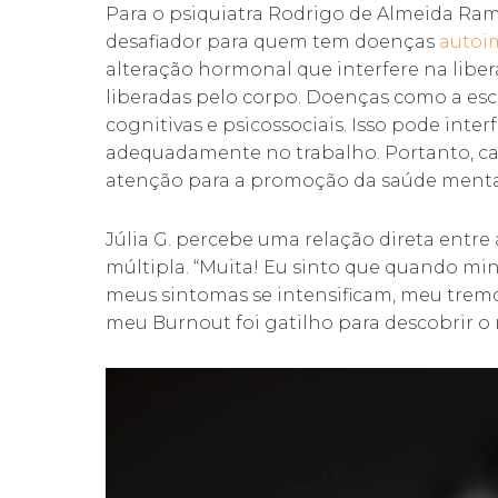
Para o psiquiatra Rodrigo de Almeida Ra
desafiador para quem tem doenças
autoi
alteração hormonal que interfere na liber
liberadas pelo corpo. Doenças como a escl
cognitivas e psicossociais. Isso pode inte
adequadamente no trabalho. Portanto, ca
atenção para a promoção da saúde mental
Júlia G. percebe uma relação direta entre
múltipla. “Muita! Eu sinto que quando mi
meus sintomas se intensificam, meu tremo
meu Burnout foi gatilho para descobrir o m