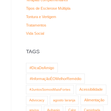
Tipos de Esclerose Múltipla
Tontura e Vertigem
Tratamentos
Vida Social
TAGS
#DicaDeAmigo
#InformaçãoÉOMelhorRemédio
Acessibilidade
#JuntosSomosMaisFortes
agosto laranja
Alimentação
Advocacy
anvisa
Aubagio
Calor
Caminhada