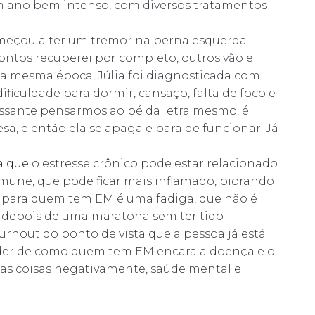
um ano bem intenso, com diversos tratamentos
omeçou a ter um tremor na perna esquerda.
ontos recuperei por completo, outros vão e
 Na mesma época, Júlia foi diagnosticada com
ficuldade para dormir, cansaço, falta de foco e
essante pensarmos ao pé da letra mesmo, é
a, e então ela se apaga e para de funcionar. Já
a que
o estresse crônico pode estar relacionado
une, que pode ficar mais inflamado, piorando
te para quem tem EM é uma fadiga, que não é
 depois de uma maratona sem ter tido
urnout do ponto de vista que a pessoa já está
nder de como quem tem EM encara a doença e o
duas coisas negativamente, saúde mental e