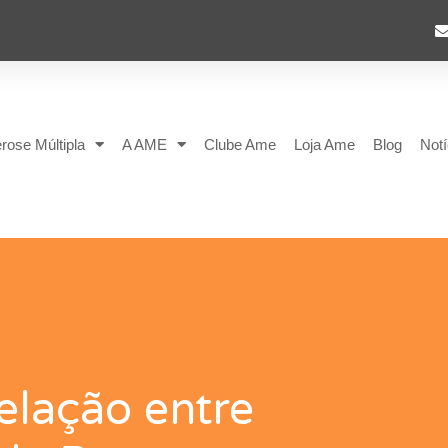
rose Múltipla
A AME
Clube Ame
Loja Ame
Blog
Notí
relação entre