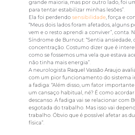
grande maioria, mas por outro lado, foi 
para tentar estabilizar minhas lesões”.
Ela foi perdendo
sensibilidade
, força e c
“Meus dois lados foram afetados, alguns p
vem e o resto aprendi a conviver”, conta.
Síndrome de Burnout: “Sentia ansiedade, di
concentração. Costumo dizer que é inter
como se fossemos uma vela que estava aces
não tinha mais energia”.
A neurologista
Raquel Vassão Araujo avali
com um pior funcionamento do sistema im
a fadiga: “Além disso, um fator importan
um cansaço habitual, né? É como acordar
descanso. A fadiga vai se relacionar com B
esgotada do trabalho. Mas isso vai depe
trabalho. Óbvio que é possível afetar as 
física”.