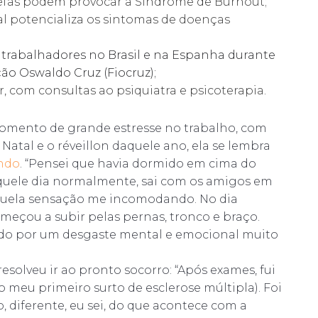
arefas podem provocar a Síndrome de Burnout;
l potencializa os sintomas de doenças
 trabalhadores no Brasil e na Espanha durante
o Oswaldo Cruz (Fiocruz);
r, com consultas ao psiquiatra e psicoterapia.
 momento de grande estresse no trabalho, com
Natal e o réveillon daquele ano, ela se lembra
ndo
. “Pensei que havia dormido em cima do
quele dia normalmente, sai com os amigos em
aquela sensação me incomodando. No dia
eçou a subir pelas pernas, tronco e braço.
ando por um desgaste mental e emocional muito
resolveu ir ao pronto socorro: “Após exames, fui
do meu primeiro surto de esclerose múltipla). Foi
, diferente, eu sei, do que acontece com a