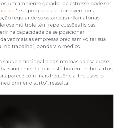
mos, um ambiente gerador de estresse pode ser
munes
. “Isso porque elas promovem uma
ação regular de substâncias inflamatórias
erose múltipla têm repercussões físicas,
rferir na capacidade de se posicionar
da vez mais as empresas precisam voltar sua
 no trabalho”, pondera o médico.
 a saúde emocional e os sintomas da esclerose
nha saúde mental não está boa eu tenho surtos,
r aparece com mais frequência. Inclusive, o
eu primeiro surto”, ressalta.