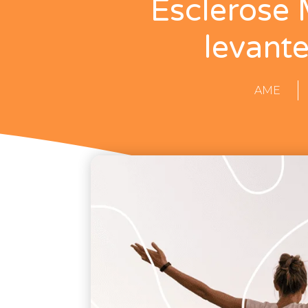
Esclerose 
levant
AME