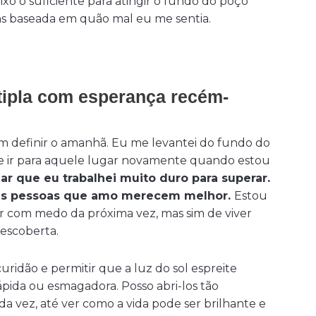
xo o suficiente para atingir o fundo do poço
s baseada em quão mal eu me sentia.
ipla com esperança recém-
sam definir o amanhã. Eu me levantei do fundo do
se ir para aquele lugar novamente quando estou
ar que eu trabalhei muito duro para superar.
e as pessoas que amo merecem melhor.
Estou
 com medo da próxima vez, mas sim de viver
escoberta.
uridão e permitir que a luz do sol espreite
pida ou esmagadora. Posso abri-los tão
 vez, até ver como a vida pode ser brilhante e