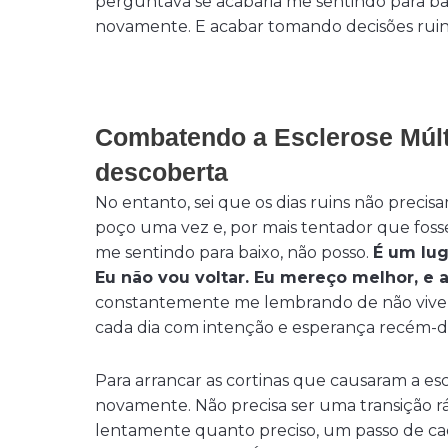
perguntava se acabaria me sentindo para bai
novamente. E acabar tomando decisões ruin
Combatendo a Esclerose Múlt
descoberta
No entanto, sei que os dias ruins não preci
poço uma vez e, por mais tentador que fos
me sentindo para baixo, não posso.
É um lug
Eu não vou voltar. Eu mereço melhor, 
constantemente me lembrando de não viver
cada dia com intenção e esperança recém-d
Para arrancar as cortinas que causaram a esc
novamente. Não precisa ser uma transição rá
lentamente quanto preciso, um passo de cada