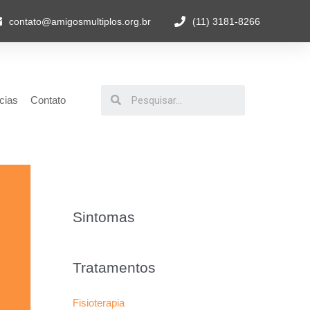
contato@amigosmultiplos.org.br
(11) 3181-8266
cias
Contato
Sintomas
Tratamentos
Fisioterapia