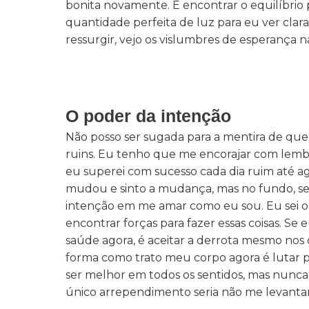
bonita novamente. É encontrar o equilíbrio 
quantidade perfeita de luz para eu ver clar
ressurgir, vejo os vislumbres de esperança n
O poder da intenção
Não posso ser sugada para a mentira de que
ruins. Eu tenho que me encorajar com lembr
eu superei com sucesso cada dia ruim até a
mudou e sinto a mudança, mas no fundo, sei
intenção em me amar como eu sou. Eu sei o
encontrar forças para fazer essas coisas. S
saúde agora, é aceitar a derrota mesmo nos d
forma como trato meu corpo agora é lutar
ser melhor em todos os sentidos, mas nunc
único arrependimento seria não me levanta