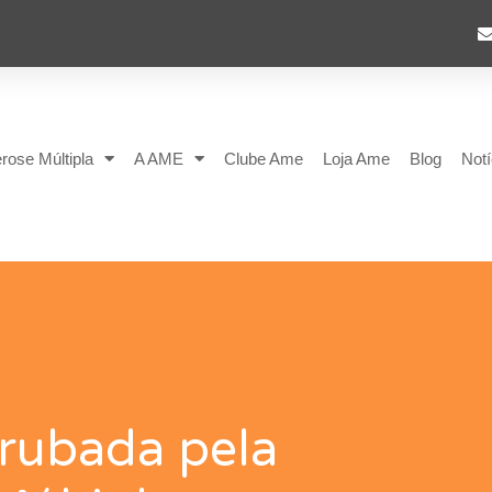
rose Múltipla
A AME
Clube Ame
Loja Ame
Blog
Notí
rrubada pela