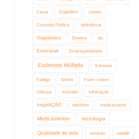
Cognitivo
Causa
conitec
Consulta Pública
deficiência
Diagnóstico
Direitos
dor
Emocional
Empregabilidade
Esclerose Múltipla
Estresse
Fazer o bem
Fadiga
família
Gilenya
inclusão
Inflamação
InspirAÇÃO
medicamento
interferon
Medicamentos
neurologia
Qualidade de vida
saúde
remédio