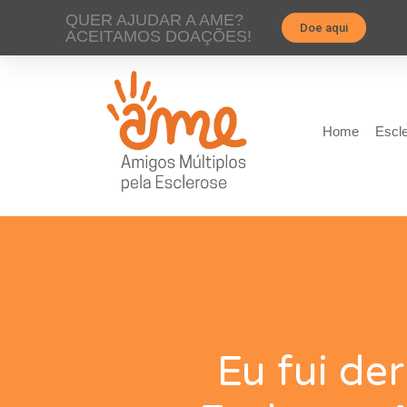
QUER AJUDAR A AME?
Doe aqui
ACEITAMOS DOAÇÕES!
Home
Escle
Eu fui de