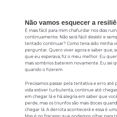
Não vamos esquecer a resiliê
É mais fácil para mim chafurdar nos dias ruin
continuamente. Não será fácil desistir e sem
tentado continuar? Como teria sido minha v
perguntar. Quero viver agora e saber que, s
que eu esperava, fiz o meu melhor. Eu quer
mais sombrios baterem novamente. Eu sei que
quando o fizerem.
Precisamos passar pela tentativa e erro at
vida estiver turbulenta, continue até chegar
em chegar lá e há alegria em saber que você
perde, mas os triunfos são mais doces quan
chegar lá. A derrota acontecerá e essa é um
Mas é no fracasso que podemos olhar para tr