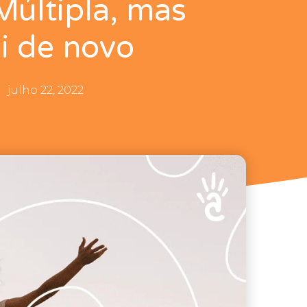
Múltipla, mas
ei de novo
julho 22, 2022