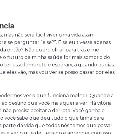
ncia
s, mas não será fácil viver uma vida assim
pre se perguntar “e se?”. E se eu tivesse apenas
ida então? Não quero olhar para trás e me
e o futuro da minha saúde for mais sombrio do
o ter esse lembrete e esperança quando os dias
 eles vão, mas vou ver se posso passar por eles
é podermos ver o que funciona melhor. Quando a
 ao destino que você mais queria ver. Há vitória
 não precisa aceitar a derrota. Você ganha e
do você sabe que deu tudo o que tinha para
a parte da vida que todos nós temos que passar.
ás e ver o que deu errado e aprender com isso.