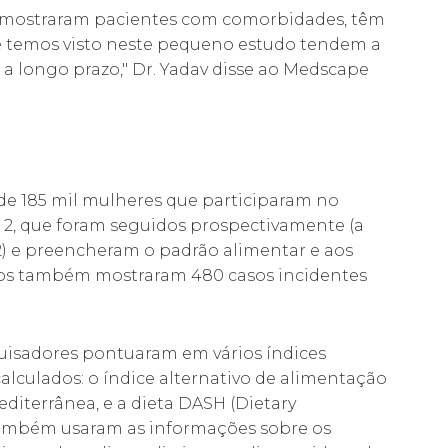
 mostraram pacientes com comorbidades, têm
e temos visto neste pequeno estudo tendem a
 a longo prazo," Dr. Yadav disse ao Medscape
s de 185 mil mulheres que participaram no
e 2, que foram seguidos prospectivamente (a
 2) e preencheram o padrão alimentar e aos
tros também mostraram 480 casos incidentes
quisadores pontuaram em vários índices
lculados: o índice alternativo de alimentação
editerrânea, e a dieta DASH (Dietary
também usaram as informações sobre os