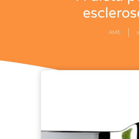
escleros
AME