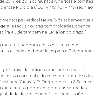
e 2014, os 2.014 conjuntos Américas e comités
lerose Múltipla (/ ECTRIMS ACTRIMS) reunião.
 ao Medscape Medical News, “Nós sabemos que a
 geral e reduzir outras comorbidades, doença
sso irá ajude também na EM a longo prazo.”
o mostrou nenhum efeito de uma dieta
ra saturada em benefícios para a EM, embora
nificativa da fadiga, o que, por sua vez, foi
 massa corporal e do colesterol total. Isso fez
Vijayshree Yadav, MD, Oregon Health & Science
ma dieta muito pobre em gorduras saturadas
ualidade de vida e benefícios para a saúde