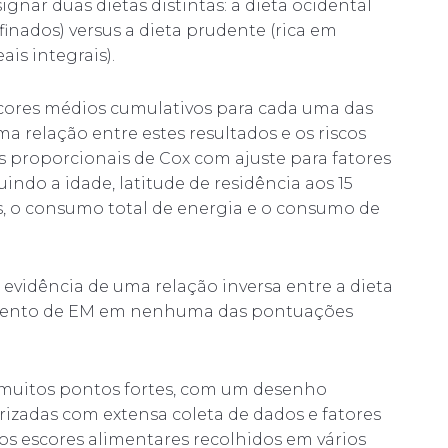
gnar duas dietas distintas: a dieta ocidental
finados) versus a dieta prudente (rica em
ais integrais).
scores médios cumulativos para cada uma das
a relação entre estes resultados e os riscos
s proporcionais de Cox com ajuste para fatores
indo a idade, latitude de residência aos 15
os, o consumo total de energia e o consumo de
vidência de uma relação inversa entre a dieta
vimento de EM em nenhuma das pontuações
a muitos pontos fortes, com um desenho
rizadas com extensa coleta de dados e fatores
os escores alimentares recolhidos em vários