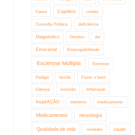
Cognitivo
Causa
conitec
Consulta Pública
deficiência
Diagnóstico
Direitos
dor
Emocional
Empregabilidade
Esclerose Múltipla
Estresse
Fazer o bem
Fadiga
família
Gilenya
inclusão
Inflamação
InspirAÇÃO
medicamento
interferon
Medicamentos
neurologia
Qualidade de vida
saúde
remédio