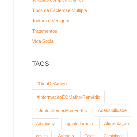
Tipos de Esclerose Múltipla
Tontura e Vertigem
Tratamentos
Vida Social
TAGS
#DicaDeAmigo
#InformaçãoÉOMelhorRemédio
Acessibilidade
#JuntosSomosMaisFortes
agosto laranja
Alimentação
Advocacy
anvisa
Aubagio
Calor
Caminhada