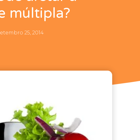
e múltipla?
setembro 25, 2014