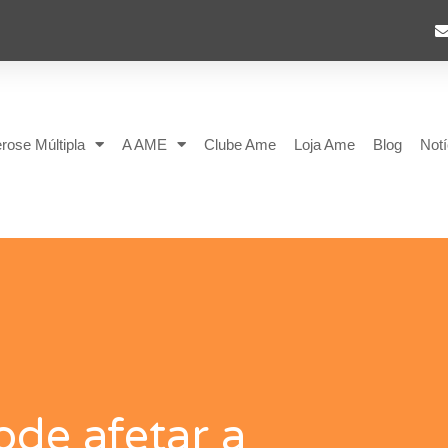
rose Múltipla
A AME
Clube Ame
Loja Ame
Blog
Notí
ode afetar a