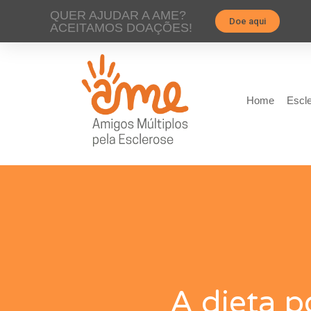
QUER AJUDAR A AME?
Doe aqui
ACEITAMOS DOAÇÕES!
Home
Escle
A dieta p