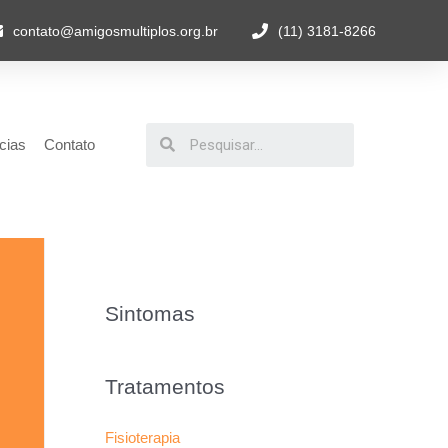
contato@amigosmultiplos.org.br
(11) 3181-8266
cias
Contato
Sintomas
Tratamentos
Fisioterapia