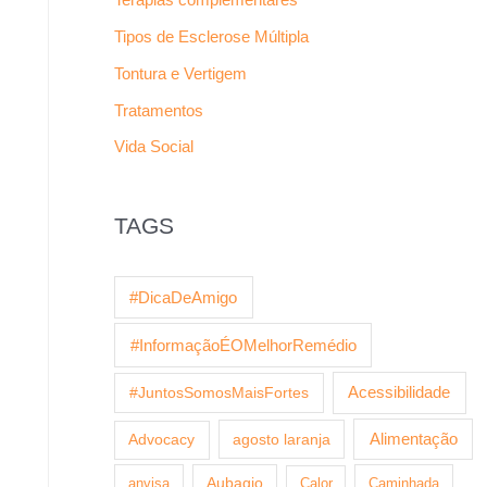
Tipos de Esclerose Múltipla
Tontura e Vertigem
Tratamentos
Vida Social
TAGS
#DicaDeAmigo
#InformaçãoÉOMelhorRemédio
Acessibilidade
#JuntosSomosMaisFortes
agosto laranja
Alimentação
Advocacy
anvisa
Aubagio
Calor
Caminhada