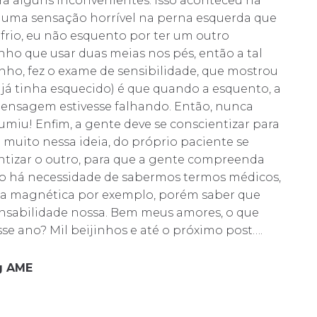
a alguns inconvenientes. Isso aconteceu na
e uma sensação horrível na perna esquerda que
 frio, eu não esquento por ter um outro
ho que usar duas meias nos pés, então a tal
nho, fez o exame de sensibilidade, que mostrou
já tinha esquecido) é que quando a esquento, a
mensagem estivesse falhando. Então, nunca
sumiu! Enfim, a gente deve se conscientizar para
 muito nessa ideia, do próprio paciente se
entizar o outro, para que a gente compreenda
ão há necessidade de sabermos termos médicos,
ia magnética por exemplo, porém saber que
onsabilidade nossa. Bem meus amores, o que
se ano? Mil beijinhos e até o próximo post….
og AME