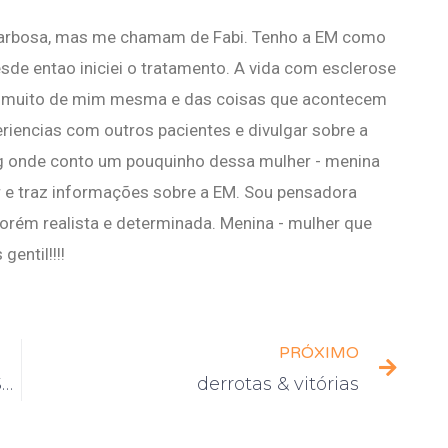
Barbosa, mas me chamam de Fabi. Tenho a EM como
de entao iniciei o tratamento. A vida com esclerose
r muito de mim mesma e das coisas que acontecem
eriencias com outros pacientes e divulgar sobre a
g onde conto um pouquinho dessa mulher - menina
r e traz informações sobre a EM. Sou pensadora
rém realista e determinada. Menina - mulher que
entil!!!!
PRÓXIMO
HÁ MAIS MISTÉRIOS NA ESCLEROSE MÚLTIPLA
derrotas & vitórias