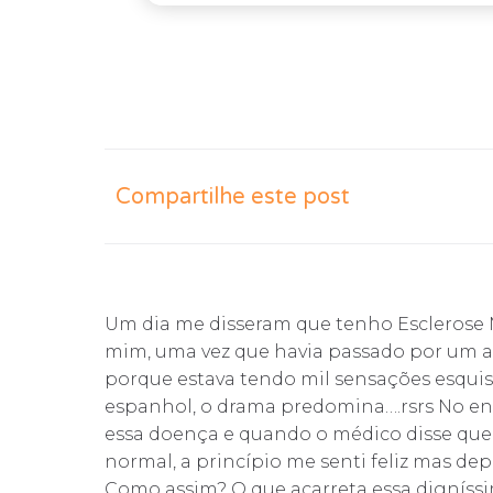
Compartilhe este post
Um dia me disseram que tenho Esclerose M
mim, uma vez que havia passado por um 
porque estava tendo mil sensações esquis
espanhol, o drama predomina….rsrs No ent
essa doença e quando o médico disse que
normal, a princípio me senti feliz mas de
Como assim? O que acarreta essa digníss