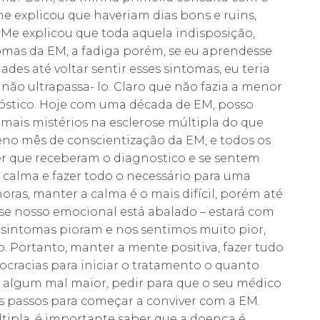
me explicou que haveriam dias bons e ruins,
 Me explicou que toda aquela indisposição,
tomas da EM, a fadiga porém, se eu aprendesse
ades até voltar sentir esses sintomas, eu teria
 não ultrapassa- lo. Claro que não fazia a menor
nóstico. Hoje com uma década de EM, posso
mais mistérios na esclerose múltipla do que
leno mês de conscientização da EM, e todos os
er que receberam o diagnostico e se sentem
calma e fazer todo o necessário para uma
oras, manter a calma é o mais difícil, porém até
 se nosso emocional está abalado – estará com
 sintomas pioram e nos sentimos muito pior,
o. Portanto, manter a mente positiva, fazer tudo
rocracias para iniciar o tratamento o quanto
 algum mal maior, pedir para que o seu médico
os passos para começar a conviver com a EM.
ipla, é importante saber que a doença é