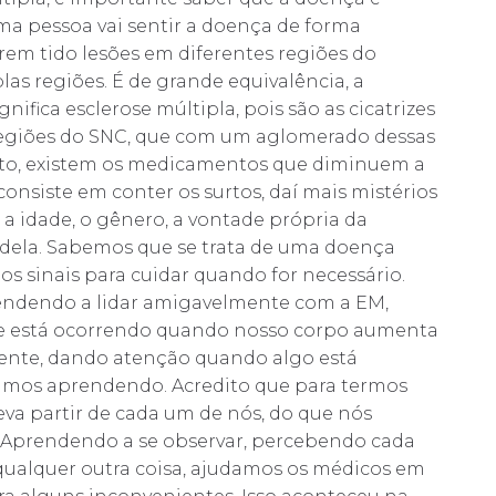
ma pessoa vai sentir a doença de forma
rem tido lesões em diferentes regiões do
las regiões. É de grande equivalência, a
ifica esclerose múltipla, pois são as cicatrizes
 regiões do SNC, que com um aglomerado dessas
nto, existem os medicamentos que diminuem a
consiste em conter os surtos, daí mais mistérios
 a idade, o gênero, a vontade própria da
 dela. Sabemos que se trata de uma doença
os sinais para cuidar quando for necessário.
dendo a lidar amigavelmente com a EM,
ue está ocorrendo quando nosso corpo aumenta
nte, dando atenção quando algo está
 vamos aprendendo. Acredito que para termos
va partir de cada um de nós, do que nós
Aprendendo a se observar, percebendo cada
qualquer outra coisa, ajudamos os médicos em