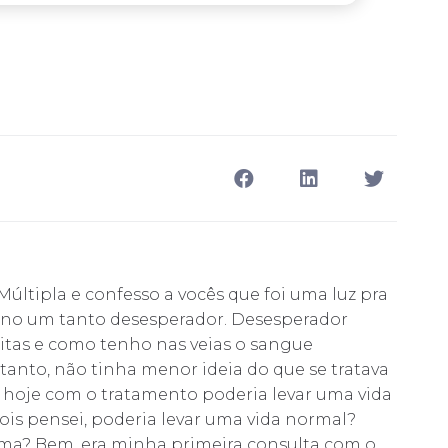
últipla e confesso a vocês que foi uma luz pra
ano um tanto desesperador. Desesperador
itas e como tenho nas veias o sangue
anto, não tinha menor ideia do que se tratava
 hoje com o tratamento poderia levar uma vida
pois pensei, poderia levar uma vida normal?
ima? Bem, era minha primeira consulta com o