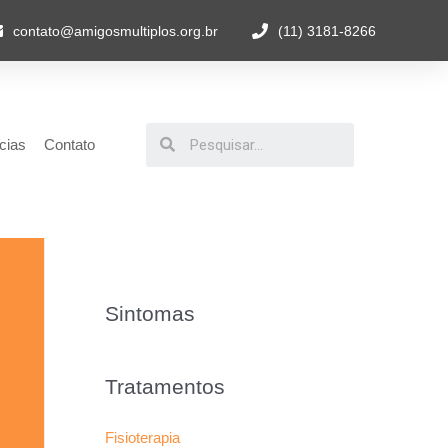
contato@amigosmultiplos.org.br
(11) 3181-8266
cias
Contato
Sintomas
Tratamentos
Fisioterapia