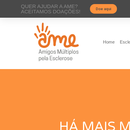
QUER AJUDAR A AME?
Doe aqui
ACEITAMOS DOAÇÕES!
Home
Escle
HÁ MAIS M