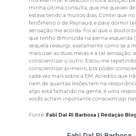
nos examinar e descobrimos a solução par
minha última consulta, que me queixei d
estava tendo a muitos dias. Contei que no
fenômeno o de Reynaud, e para dormir ten
sensação me acorda. Foi aí que o doutorzi
que tenho diminuída na perna esquerda ( 
sequela ressurgi, exatamente como se a 
mais usei as duas meias e a tal sensação, 
conscientizar o outro. Estou me repetindo
conscientizar primeiro, pra poder consci
cada vez mais sobre a EM. Acredito que n
nem de quantas lesões tem na ressonânc
algo está falhando na gente, é uma resp
vocês acham inportante conscientizar nes
Fonte:
Fabi Dal Ri Barbosa | Redação Bl
Fabi Dal Ri Barbosa