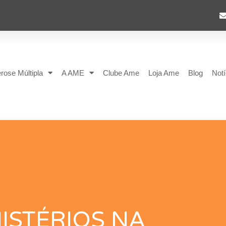
rose Múltipla
A AME
Clube Ame
Loja Ame
Blog
Notí
ISTÉRIOS NA