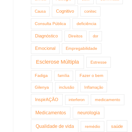
Cognitivo
Causa
conitec
Consulta Pública
deficiência
Diagnóstico
Direitos
dor
Emocional
Empregabilidade
Esclerose Múltipla
Estresse
Fazer o bem
Fadiga
família
Gilenya
inclusão
Inflamação
InspirAÇÃO
medicamento
interferon
Medicamentos
neurologia
Qualidade de vida
saúde
remédio