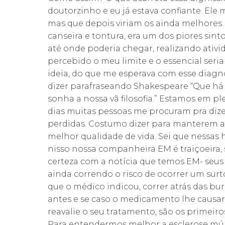
doutorzinho e eu já estava confiante. Ele 
mas que depois viriam os ainda melhores.
canseira e tontura, era um dos piores sin
até onde poderia chegar, realizando ativid
percebido o meu limite e o essencial seria
ideia, do que me esperava com esse diag
dizer parafraseando Shakespeare “Que há 
sonha a nossa vã filosofia.” Estamos em p
dias muitas pessoas me procuram pra diz
perdidas. Costumo dizer para manterem a 
melhor qualidade de vida. Sei que nessas h
nisso nossa companheira EM é traiçoeira,
certeza com a notícia que temos EM- seus
ainda correndo o risco de ocorrer um surt
que o médico indicou, correr atrás das bu
antes e se caso o medicamento lhe causar
reavalie o seu tratamento, são os primeir
Para entendermos melhor a esclerose múlt