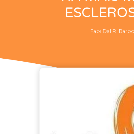
ESCLEROS
Fabi Dal Ri Barb