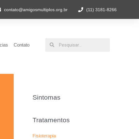
contato@amigosmultiplos.org.br
(11) 3181-8266
cias
Contato
Sintomas
Tratamentos
Fisioterapia