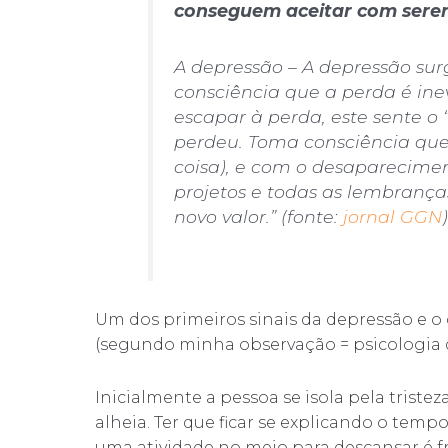
conseguem aceitar com seren
A depressão – A depressão su
consciência que a perda é ine
escapar à perda, este sente o 
perdeu. Toma consciência que
coisa), e com o desaparecimen
projetos e todas as lembranç
novo valor.”
(fonte:
jornal GGN
)
Um dos primeiros sinais da depressão e o 
(segundo minha observação = psicologia d
Inicialmente a pessoa se isola pela triste
alheia. Ter que ficar se explicando o tempo
uma atividade no meio para descansar é fr