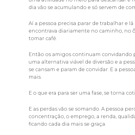
dia vão se acumulando e só servem de comb
Aí a pessoa precisa parar de trabalhar e l
encontrava diariamente no caminho, no ô
tomar café.
Então os amigos continuam convidando pr
uma alternativa viável de diversão e a pes
se cansam e param de convidar. E a pessoa
mais.
E o que era para ser uma fase, se torna cot
E as perdas vão se somando. A pessoa perd
concentração, o emprego, a renda, qualidad
ficando cada dia mais se graça.