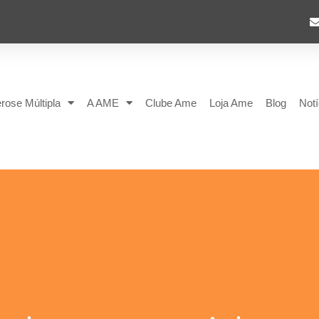
rose Múltipla
A AME
Clube Ame
Loja Ame
Blog
Notí