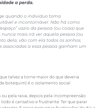
idade a perda.
rge quando o individuo toma
vitável e incontornável. Não há como
“espaço” vazio da pessoa (ou coisa) que
 nunca mais irá ver aquela pessoa (ou
to dela, vão com ela todos os sonhos,
as associadas a essa pessoa ganham um
que talvez a torne maior do que deveria
e botequim) é o isolamento social.
za ou pela raiva, depois pela incompreensão
 todo é cansativo e frustrante. Ter que parar
ustrante. E essas pequenas frustrações do dia a