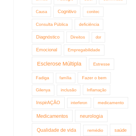
Cognitivo
Causa
conitec
Consulta Pública
deficiência
Diagnóstico
Direitos
dor
Emocional
Empregabilidade
Esclerose Múltipla
Estresse
Fazer o bem
Fadiga
família
Gilenya
inclusão
Inflamação
InspirAÇÃO
medicamento
interferon
Medicamentos
neurologia
Qualidade de vida
saúde
remédio