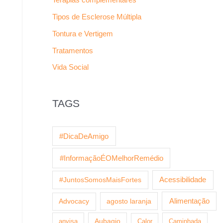
Tipos de Esclerose Múltipla
Tontura e Vertigem
Tratamentos
Vida Social
TAGS
#DicaDeAmigo
#InformaçãoÉOMelhorRemédio
Acessibilidade
#JuntosSomosMaisFortes
agosto laranja
Alimentação
Advocacy
anvisa
Aubagio
Calor
Caminhada