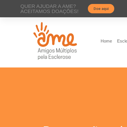
QUER AJUDAR A AME?
Doe aqui
ACEITAMOS DOAÇÕES!
Home
Escle