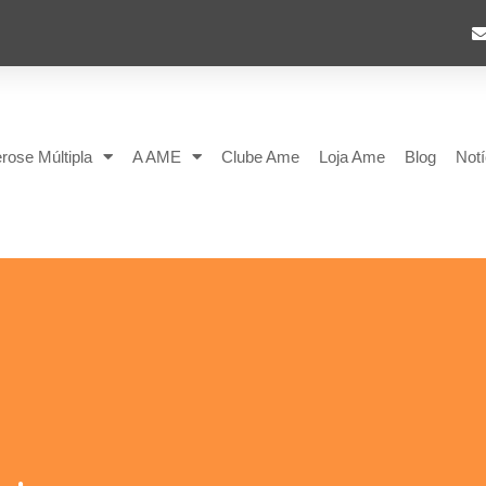
rose Múltipla
A AME
Clube Ame
Loja Ame
Blog
Notí