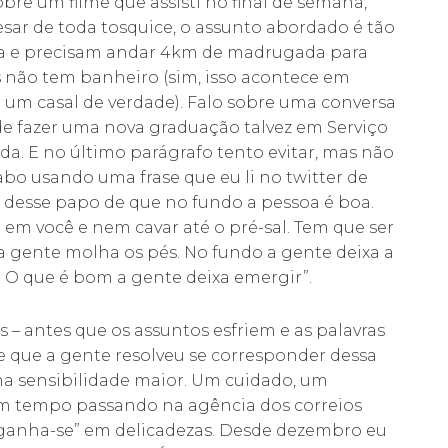
obre um filme que assisti no final de semana,
ar de toda tosquice, o assunto abordado é tão
a e precisam andar 4km de madrugada para
s não tem banheiro (sim, isso acontece em
m um casal de verdade). Falo sobre uma conversa
e fazer uma nova graduação talvez em Serviço
da. E no último parágrafo tento evitar, mas não
cabo usando uma frase que eu li no twitter de
desse papo de que no fundo a pessoa é boa.
em você e nem cavar até o pré-sal. Tem que ser
 gente molha os pés. No fundo a gente deixa a
. O que é bom a gente deixa emergir”.
s – antes que os assuntos esfriem e as palavras
e que a gente resolveu se corresponder dessa
a sensibilidade maior. Um cuidado, um
 um tempo passando na agência dos correios
s “ganha-se” em delicadezas. Desde dezembro eu