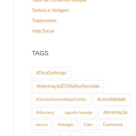
Tontura e Vertigem
Tratamentos
Vida Social
TAGS
#DicaDeAmigo
#InformaçãoÉOMelhorRemédio
Acessibilidade
#JuntosSomosMaisFortes
Alimentação
Advocacy
agosto laranja
anvisa
Aubagio
Calor
Caminhada