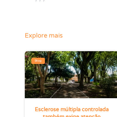
? ? ?
Explore mais
Blog
Esclerose múltipla controlada
também exige atenção