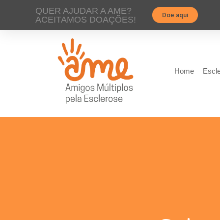
QUER AJUDAR A AME?
Doe aqui
ACEITAMOS DOAÇÕES!
Home
Escle