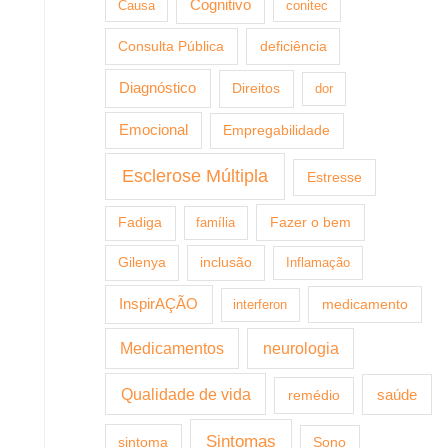
Cognitivo
Causa
conitec
Consulta Pública
deficiência
Diagnóstico
Direitos
dor
Emocional
Empregabilidade
Esclerose Múltipla
Estresse
Fazer o bem
Fadiga
família
Gilenya
inclusão
Inflamação
InspirAÇÃO
medicamento
interferon
Medicamentos
neurologia
Qualidade de vida
saúde
remédio
Sintomas
sintoma
Sono