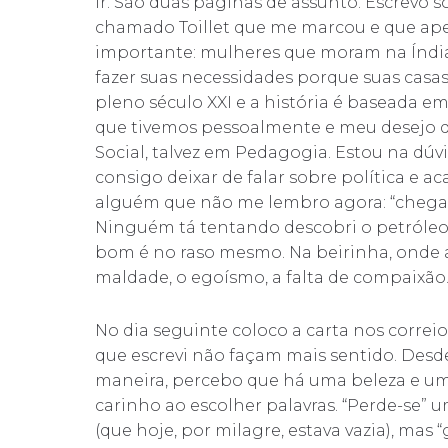
ir. São duas páginas de assunto. Escrevo s
chamado Toillet que me marcou e que apes
importante: mulheres que moram na Índi
fazer suas necessidades porque suas casa
pleno século XXI e a história é baseada e
que tivemos pessoalmente e meu desejo d
Social, talvez em Pedagogia. Estou na dúvi
consigo deixar de falar sobre política e a
alguém que não me lembro agora: “chega 
Ninguém tá tentando descobri o petróleo 
bom é no raso mesmo. Na beirinha, onde a
maldade, o egoísmo, a falta de compaixão
No dia seguinte coloco a carta nos correio
que escrevi não façam mais sentido. Desd
maneira, percebo que há uma beleza e um
carinho ao escolher palavras. “Perde-se”
(que hoje, por milagre, estava vazia), ma