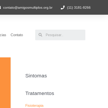
contato@amigosmultiplos.org.br
(11) 3181-8266
cias
Contato
Sintomas
Tratamentos
Fisioterapia