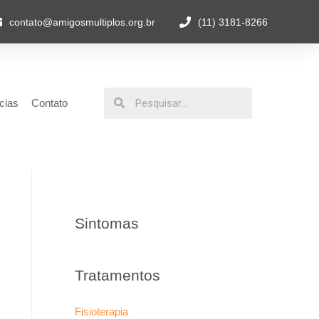
contato@amigosmultiplos.org.br
(11) 3181-8266
cias
Contato
Sintomas
Tratamentos
Fisioterapia