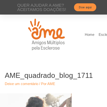
QUER AJUDAR A AME?
Doe aqui
ACEITAMOS DOAÇÕES!
Home
Escle
AME_quadrado_blog_1711
Deixe um comentário
/ Por
AME