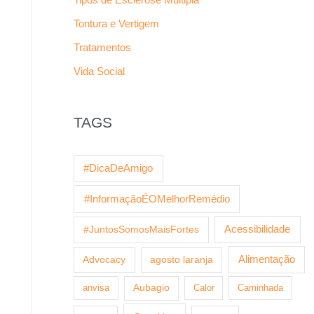
Tontura e Vertigem
Tratamentos
Vida Social
TAGS
#DicaDeAmigo
#InformaçãoÉOMelhorRemédio
Acessibilidade
#JuntosSomosMaisFortes
Alimentação
Advocacy
agosto laranja
anvisa
Aubagio
Calor
Caminhada