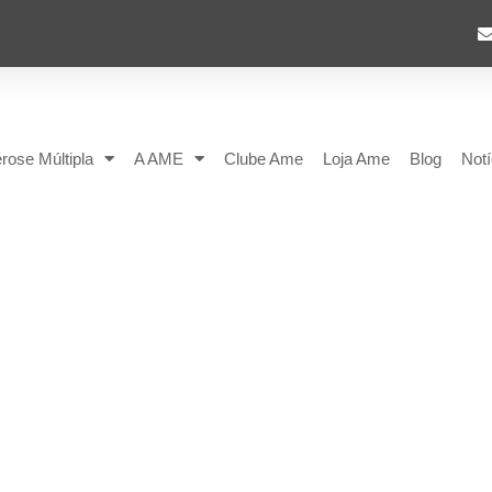
rose Múltipla
A AME
Clube Ame
Loja Ame
Blog
Notí