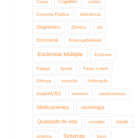
Cognitivo
Causa
conitec
Consulta Pública
deficiência
Diagnóstico
Direitos
dor
Emocional
Empregabilidade
Esclerose Múltipla
Estresse
Fazer o bem
Fadiga
família
Gilenya
inclusão
Inflamação
InspirAÇÃO
medicamento
interferon
Medicamentos
neurologia
Qualidade de vida
saúde
remédio
Sintomas
sintoma
Sono