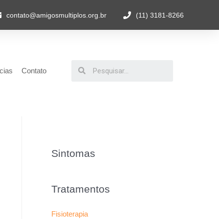
contato@amigosmultiplos.org.br
(11) 3181-8266
cias
Contato
Sintomas
Tratamentos
Fisioterapia