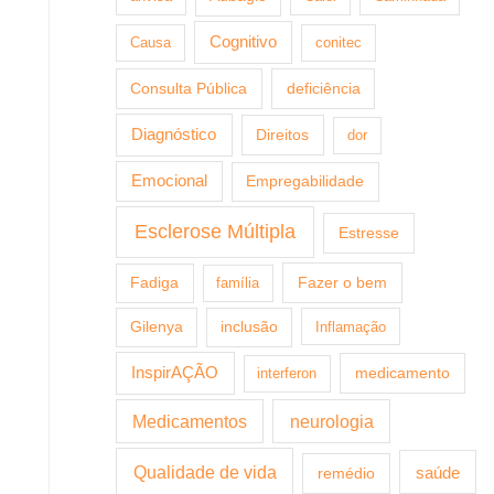
Cognitivo
Causa
conitec
Consulta Pública
deficiência
Diagnóstico
Direitos
dor
Emocional
Empregabilidade
Esclerose Múltipla
Estresse
Fazer o bem
Fadiga
família
Gilenya
inclusão
Inflamação
InspirAÇÃO
medicamento
interferon
Medicamentos
neurologia
Qualidade de vida
saúde
remédio