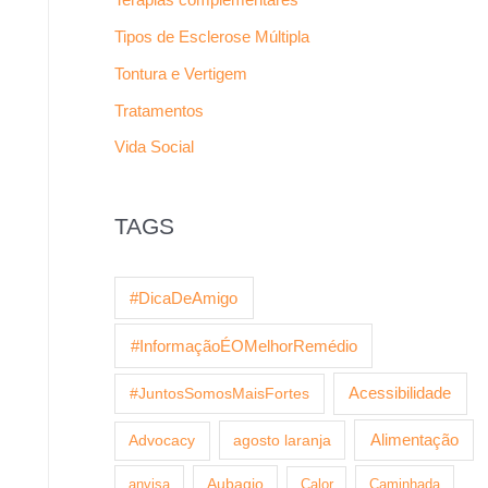
Tipos de Esclerose Múltipla
Tontura e Vertigem
Tratamentos
Vida Social
TAGS
#DicaDeAmigo
#InformaçãoÉOMelhorRemédio
Acessibilidade
#JuntosSomosMaisFortes
agosto laranja
Alimentação
Advocacy
anvisa
Aubagio
Calor
Caminhada