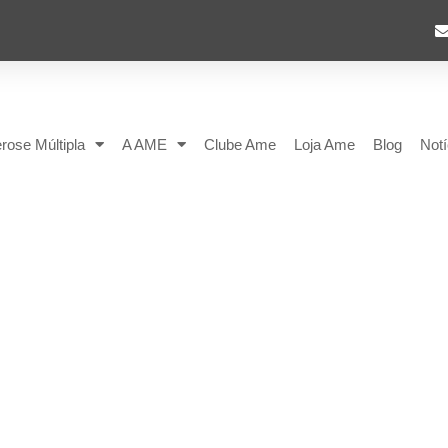
rose Múltipla
A AME
Clube Ame
Loja Ame
Blog
Notí