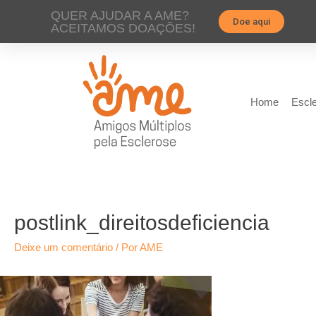
QUER AJUDAR A AME?
Doe aqui
ACEITAMOS DOAÇÕES!
Home
Escle
postlink_direitosdeficiencia
Deixe um comentário
/ Por
AME