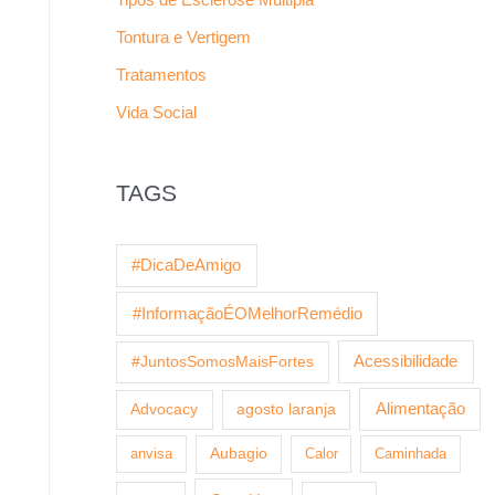
Tontura e Vertigem
Tratamentos
Vida Social
TAGS
#DicaDeAmigo
#InformaçãoÉOMelhorRemédio
Acessibilidade
#JuntosSomosMaisFortes
Alimentação
Advocacy
agosto laranja
anvisa
Aubagio
Calor
Caminhada