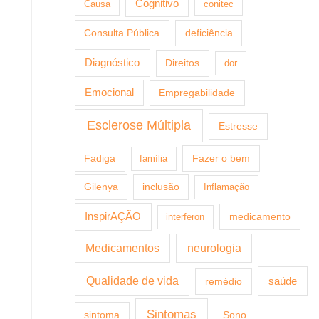
Cognitivo
Causa
conitec
Consulta Pública
deficiência
Diagnóstico
Direitos
dor
Emocional
Empregabilidade
Esclerose Múltipla
Estresse
Fazer o bem
Fadiga
família
Gilenya
inclusão
Inflamação
InspirAÇÃO
medicamento
interferon
Medicamentos
neurologia
Qualidade de vida
saúde
remédio
Sintomas
sintoma
Sono