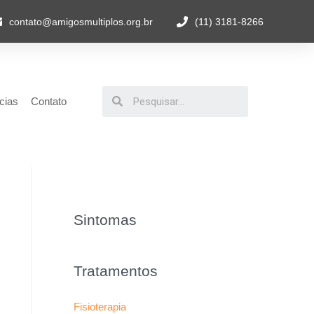
contato@amigosmultiplos.org.br
(11) 3181-8266
cias
Contato
Sintomas
Tratamentos
Fisioterapia