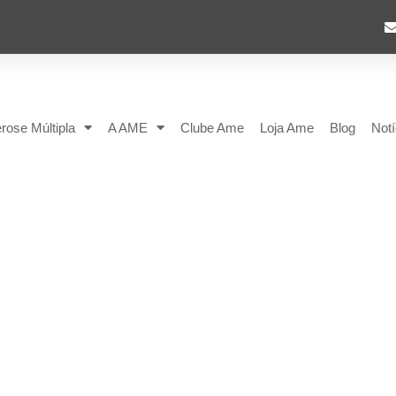
rose Múltipla
A AME
Clube Ame
Loja Ame
Blog
Notí