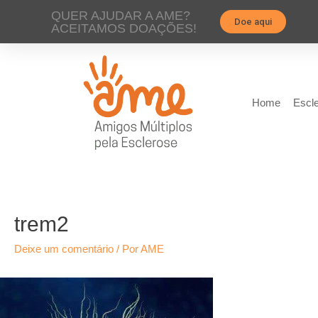
QUER AJUDAR A AME?
Doe aqui
ACEITAMOS DOAÇÕES!
Home
Escle
trem2
Deixe um comentário
/ Por
AME