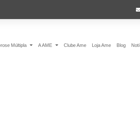
rose Múltipla
A AME
Clube Ame
Loja Ame
Blog
Notí