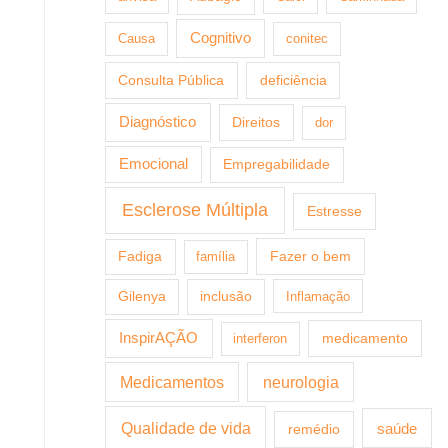
Cognitivo
Causa
conitec
Consulta Pública
deficiência
Diagnóstico
Direitos
dor
Emocional
Empregabilidade
Esclerose Múltipla
Estresse
Fazer o bem
Fadiga
família
Gilenya
inclusão
Inflamação
InspirAÇÃO
medicamento
interferon
Medicamentos
neurologia
Qualidade de vida
saúde
remédio