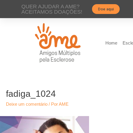
QUER AJUDAR A AME?
Doe aqui
ACEITAMOS DOAÇÕES!
Home
Escle
fadiga_1024
Deixe um comentário
/ Por
AME