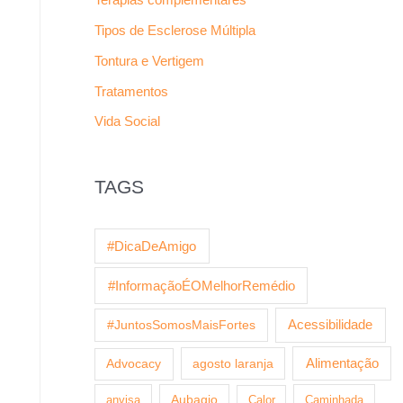
Tipos de Esclerose Múltipla
Tontura e Vertigem
Tratamentos
Vida Social
TAGS
#DicaDeAmigo
#InformaçãoÉOMelhorRemédio
Acessibilidade
#JuntosSomosMaisFortes
agosto laranja
Alimentação
Advocacy
anvisa
Aubagio
Calor
Caminhada