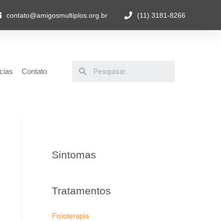
contato@amigosmultiplos.org.br
(11) 3181-8266
cias
Contato
Sintomas
Tratamentos
Fisioterapia