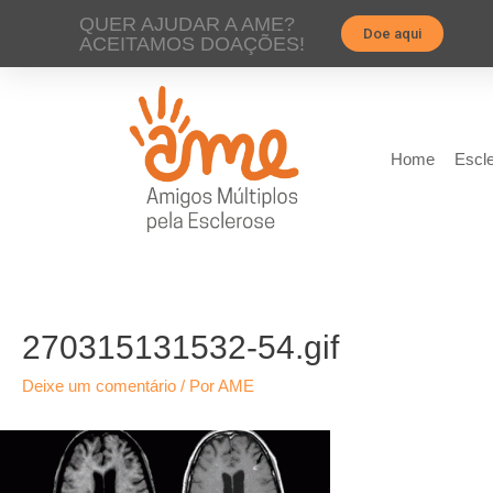
QUER AJUDAR A AME?
Doe aqui
ACEITAMOS DOAÇÕES!
Home
Escle
270315131532-54.gif
Deixe um comentário
/ Por
AME