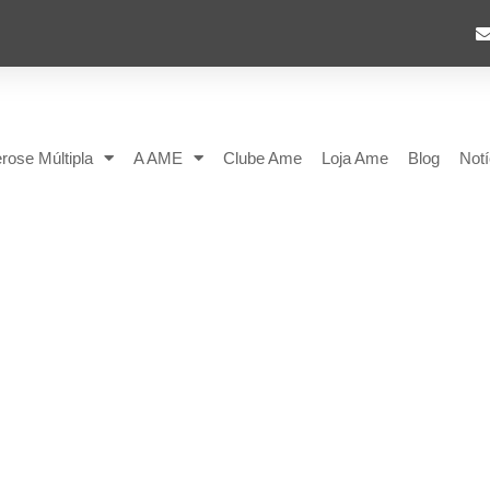
rose Múltipla
A AME
Clube Ame
Loja Ame
Blog
Notí