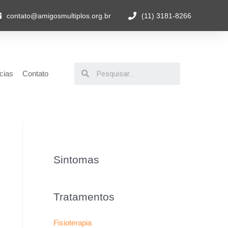
contato@amigosmultiplos.org.br
(11) 3181-8266
cias
Contato
Sintomas
Tratamentos
Fisioterapia