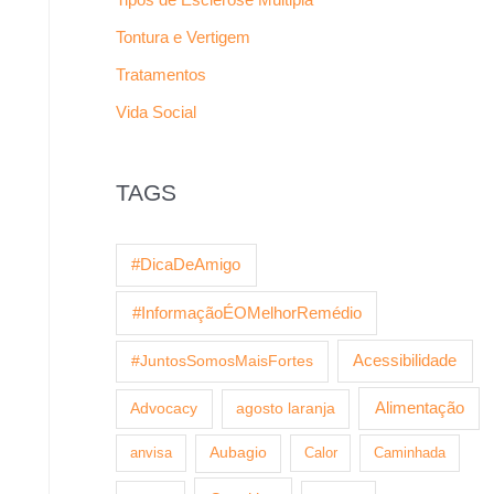
Tontura e Vertigem
Tratamentos
Vida Social
TAGS
#DicaDeAmigo
#InformaçãoÉOMelhorRemédio
Acessibilidade
#JuntosSomosMaisFortes
Alimentação
Advocacy
agosto laranja
anvisa
Aubagio
Calor
Caminhada