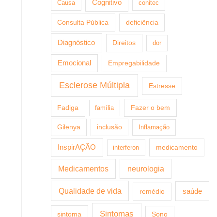
Cognitivo
Causa
conitec
Consulta Pública
deficiência
Diagnóstico
Direitos
dor
Emocional
Empregabilidade
Esclerose Múltipla
Estresse
Fazer o bem
Fadiga
família
Gilenya
inclusão
Inflamação
InspirAÇÃO
medicamento
interferon
Medicamentos
neurologia
Qualidade de vida
saúde
remédio
Sintomas
sintoma
Sono