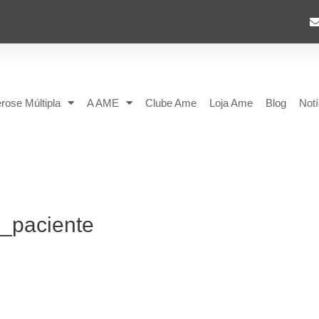
rose Múltipla
A AME
Clube Ame
Loja Ame
Blog
Notí
_paciente