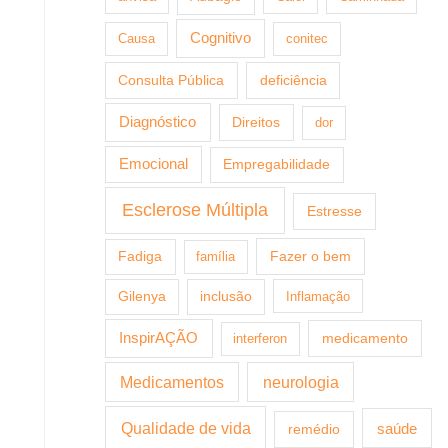
Cognitivo
Causa
conitec
Consulta Pública
deficiência
Diagnóstico
Direitos
dor
Emocional
Empregabilidade
Esclerose Múltipla
Estresse
Fazer o bem
Fadiga
família
Gilenya
inclusão
Inflamação
InspirAÇÃO
medicamento
interferon
Medicamentos
neurologia
Qualidade de vida
saúde
remédio