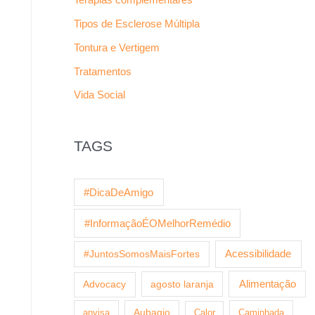
Tipos de Esclerose Múltipla
Tontura e Vertigem
Tratamentos
Vida Social
TAGS
#DicaDeAmigo
#InformaçãoÉOMelhorRemédio
Acessibilidade
#JuntosSomosMaisFortes
agosto laranja
Alimentação
Advocacy
anvisa
Aubagio
Calor
Caminhada