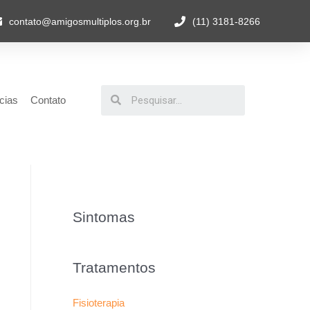
contato@amigosmultiplos.org.br
(11) 3181-8266
cias
Contato
Sintomas
Tratamentos
Fisioterapia