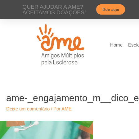
QUER AJUDAR A AME?
Doe aqui
ACEITAMOS DOAÇÕES!
Home
Escle
ame-_engajamento_m__dico_e
Deixe um comentário
/ Por
AME