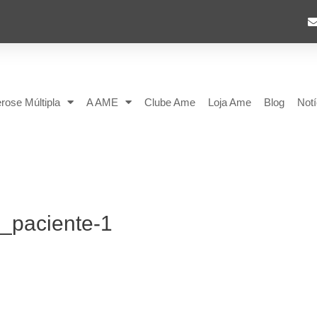
rose Múltipla
A AME
Clube Ame
Loja Ame
Blog
Notí
_paciente-1