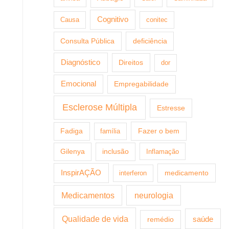
Cognitivo
Causa
conitec
Consulta Pública
deficiência
Diagnóstico
Direitos
dor
Emocional
Empregabilidade
Esclerose Múltipla
Estresse
Fazer o bem
Fadiga
família
Gilenya
inclusão
Inflamação
InspirAÇÃO
medicamento
interferon
Medicamentos
neurologia
Qualidade de vida
saúde
remédio