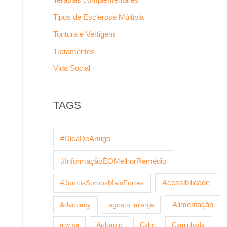
Tipos de Esclerose Múltipla
Tontura e Vertigem
Tratamentos
Vida Social
TAGS
#DicaDeAmigo
#InformaçãoÉOMelhorRemédio
Acessibilidade
#JuntosSomosMaisFortes
agosto laranja
Alimentação
Advocacy
anvisa
Aubagio
Calor
Caminhada