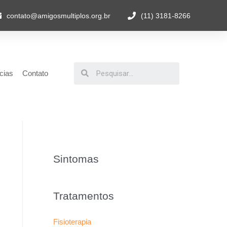
contato@amigosmultiplos.org.br
(11) 3181-8266
cias
Contato
Sintomas
Tratamentos
Fisioterapia