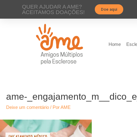
QUER AJUDAR A AME?
Doe aqui
ACEITAMOS DOAÇÕES!
Home
Escle
ame-_engajamento_m__dico_e
Deixe um comentário
/ Por
AME