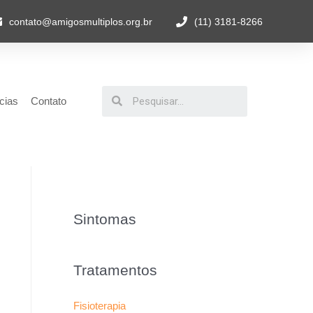
contato@amigosmultiplos.org.br
(11) 3181-8266
cias
Contato
Sintomas
Tratamentos
Fisioterapia