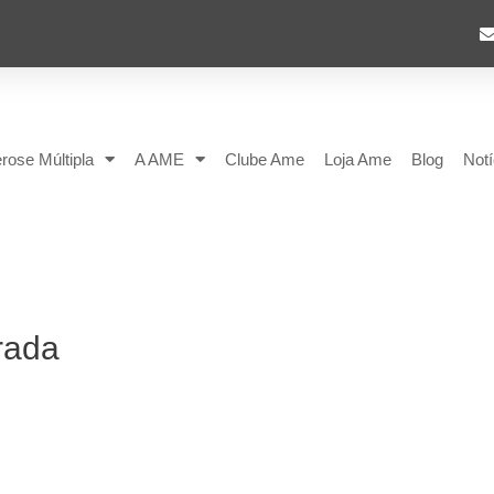
rose Múltipla
A AME
Clube Ame
Loja Ame
Blog
Notí
rada