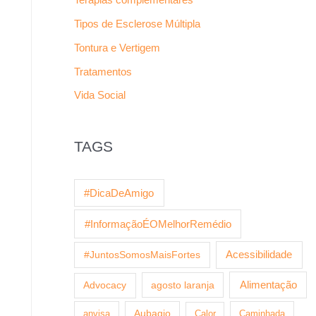
Tipos de Esclerose Múltipla
Tontura e Vertigem
Tratamentos
Vida Social
TAGS
#DicaDeAmigo
#InformaçãoÉOMelhorRemédio
Acessibilidade
#JuntosSomosMaisFortes
agosto laranja
Alimentação
Advocacy
anvisa
Aubagio
Calor
Caminhada