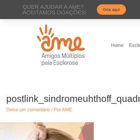
QUER AJUDAR A AME?
Doe aqui
ACEITAMOS DOAÇÕES!
Home
Escle
postlink_sindromeuhthoff_quad
Deixe um comentário
/ Por
AME