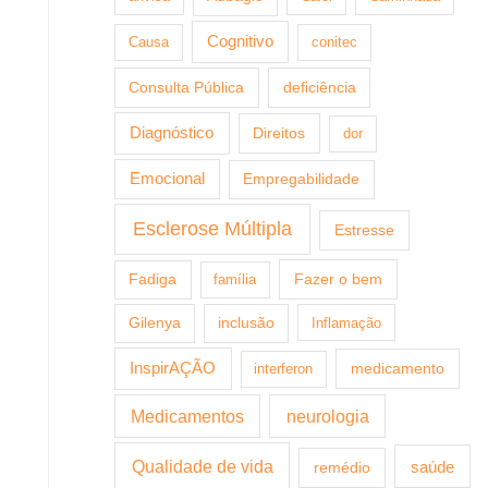
Cognitivo
Causa
conitec
Consulta Pública
deficiência
Diagnóstico
Direitos
dor
Emocional
Empregabilidade
Esclerose Múltipla
Estresse
Fazer o bem
Fadiga
família
Gilenya
inclusão
Inflamação
InspirAÇÃO
medicamento
interferon
Medicamentos
neurologia
Qualidade de vida
saúde
remédio