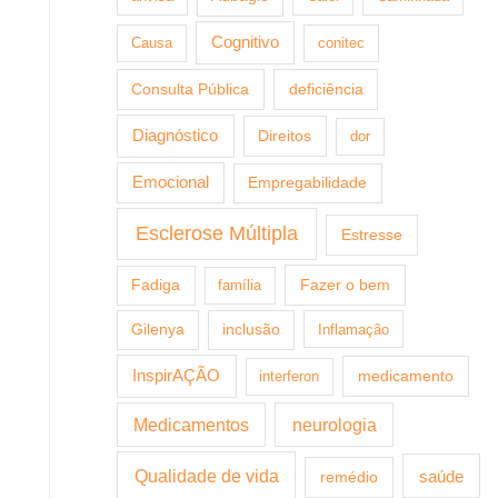
Cognitivo
Causa
conitec
Consulta Pública
deficiência
Diagnóstico
Direitos
dor
Emocional
Empregabilidade
Esclerose Múltipla
Estresse
Fazer o bem
Fadiga
família
Gilenya
inclusão
Inflamação
InspirAÇÃO
medicamento
interferon
Medicamentos
neurologia
Qualidade de vida
saúde
remédio