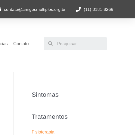
contato@amigosmultiplos.org.br
(11) 3181-8266
cias
Contato
Sintomas
Tratamentos
Fisioterapia