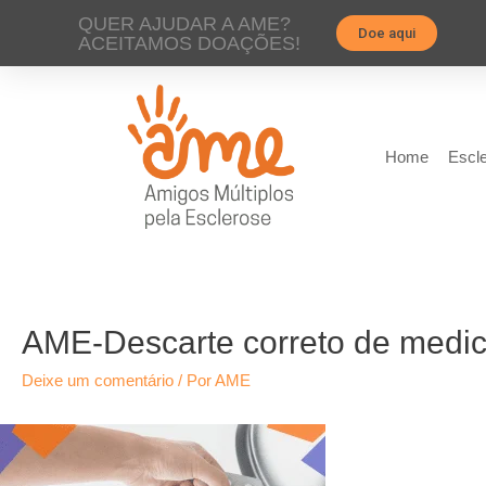
QUER AJUDAR A AME?
Doe aqui
ACEITAMOS DOAÇÕES!
Home
Escle
AME-Descarte correto de medi
Deixe um comentário
/ Por
AME