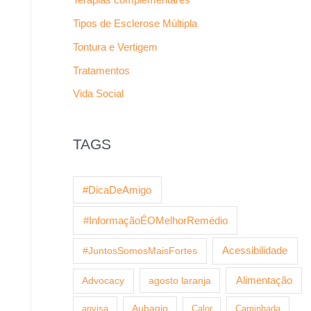
Tipos de Esclerose Múltipla
Tontura e Vertigem
Tratamentos
Vida Social
TAGS
#DicaDeAmigo
#InformaçãoÉOMelhorRemédio
Acessibilidade
#JuntosSomosMaisFortes
agosto laranja
Alimentação
Advocacy
anvisa
Aubagio
Calor
Caminhada