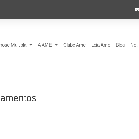
rose Múltipla
A AME
Clube Ame
Loja Ame
Blog
Notí
camentos