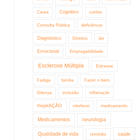
Cognitivo
Causa
conitec
Consulta Pública
deficiência
Diagnóstico
Direitos
dor
Emocional
Empregabilidade
Esclerose Múltipla
Estresse
Fazer o bem
Fadiga
família
Gilenya
inclusão
Inflamação
InspirAÇÃO
medicamento
interferon
Medicamentos
neurologia
Qualidade de vida
saúde
remédio