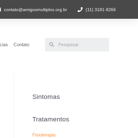
contato@amigosmultiplos.org.br
(11) 3181-8266
cias
Contato
Sintomas
Tratamentos
Fisioterapia