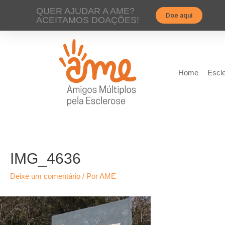
QUER AJUDAR A AME?
Doe aqui
ACEITAMOS DOAÇÕES!
Home
Escle
IMG_4636
Deixe um comentário
/ Por
AME