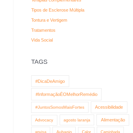
Tipos de Esclerose Múltipla
Tontura e Vertigem
Tratamentos
Vida Social
TAGS
#DicaDeAmigo
#InformaçãoÉOMelhorRemédio
Acessibilidade
#JuntosSomosMaisFortes
agosto laranja
Alimentação
Advocacy
anvisa
Aubagio
Calor
Caminhada