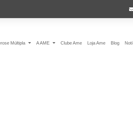
rose Múltipla
A AME
Clube Ame
Loja Ame
Blog
Notí