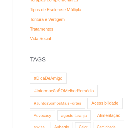
Tipos de Esclerose Múltipla
Tontura e Vertigem
Tratamentos
Vida Social
TAGS
#DicaDeAmigo
#InformaçãoÉOMelhorRemédio
Acessibilidade
#JuntosSomosMaisFortes
agosto laranja
Alimentação
Advocacy
anvisa
Aubagio
Calor
Caminhada