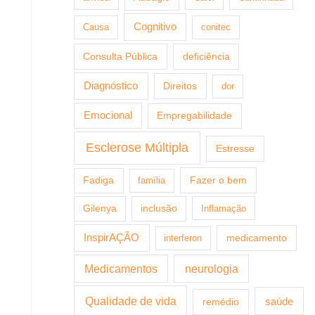
Cognitivo
Causa
conitec
Consulta Pública
deficiência
Diagnóstico
Direitos
dor
Emocional
Empregabilidade
Esclerose Múltipla
Estresse
Fazer o bem
Fadiga
família
Gilenya
inclusão
Inflamação
InspirAÇÃO
medicamento
interferon
Medicamentos
neurologia
Qualidade de vida
saúde
remédio