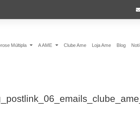
rose Múltipla
A AME
Clube Ame
Loja Ame
Blog
Notí
postlink_06_emails_clube_ame