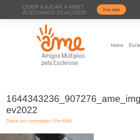
QUER AJUDAR A AME?
Doe aqui
ACEITAMOS DOAÇÕES!
Home
Escle
1644343236_907276_ame_img_
ev2022
Deixe um comentário
/ Por
AME