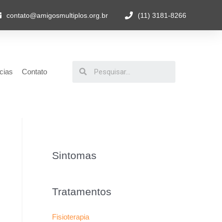
contato@amigosmultiplos.org.br
(11) 3181-8266
cias
Contato
Sintomas
Tratamentos
Fisioterapia