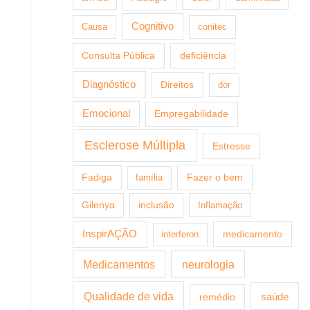
Cognitivo
Causa
conitec
Consulta Pública
deficiência
Diagnóstico
Direitos
dor
Emocional
Empregabilidade
Esclerose Múltipla
Estresse
Fazer o bem
Fadiga
família
Gilenya
inclusão
Inflamação
InspirAÇÃO
medicamento
interferon
Medicamentos
neurologia
Qualidade de vida
saúde
remédio