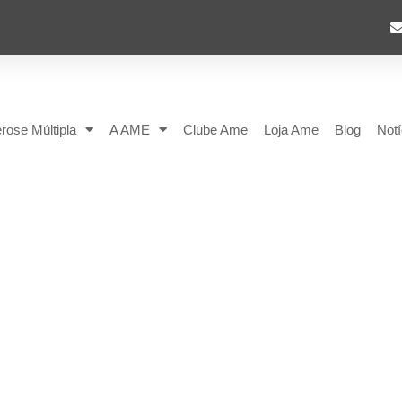
rose Múltipla
A AME
Clube Ame
Loja Ame
Blog
Notí