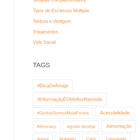
Tipos de Esclerose Múltipla
Tontura e Vertigem
Tratamentos
Vida Social
TAGS
#DicaDeAmigo
#InformaçãoÉOMelhorRemédio
Acessibilidade
#JuntosSomosMaisFortes
agosto laranja
Alimentação
Advocacy
anvisa
Aubagio
Calor
Caminhada