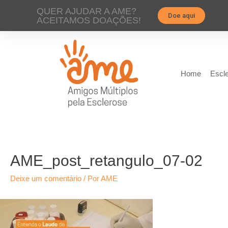
QUER AJUDAR A AME?
Doe aqui
ACEITAMOS DOAÇÕES!
Home
Escle
AME_post_retangulo_07-02
Deixe um comentário
/ Por
AME