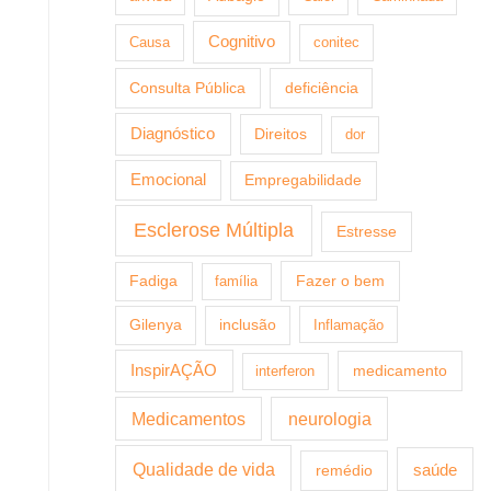
Cognitivo
Causa
conitec
Consulta Pública
deficiência
Diagnóstico
Direitos
dor
Emocional
Empregabilidade
Esclerose Múltipla
Estresse
Fazer o bem
Fadiga
família
Gilenya
inclusão
Inflamação
InspirAÇÃO
medicamento
interferon
Medicamentos
neurologia
Qualidade de vida
saúde
remédio