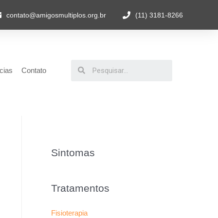
contato@amigosmultiplos.org.br
(11) 3181-8266
cias
Contato
Sintomas
Tratamentos
Fisioterapia