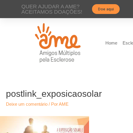
QUER AJUDAR A AME?
Doe aqui
ACEITAMOS DOAÇÕES!
Home
Escle
postlink_exposicaosolar
Deixe um comentário
/ Por
AME