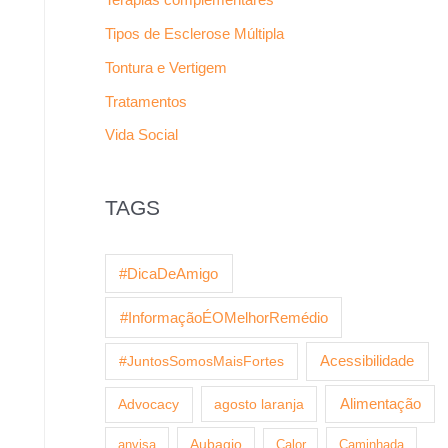
Tipos de Esclerose Múltipla
Tontura e Vertigem
Tratamentos
Vida Social
TAGS
#DicaDeAmigo
#InformaçãoÉOMelhorRemédio
Acessibilidade
#JuntosSomosMaisFortes
agosto laranja
Alimentação
Advocacy
anvisa
Aubagio
Calor
Caminhada