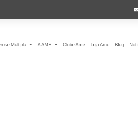
rose Múltipla
A AME
Clube Ame
Loja Ame
Blog
Notí