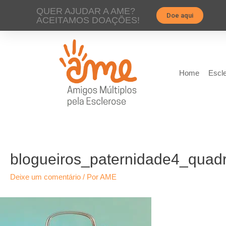
QUER AJUDAR A AME?
Doe aqui
ACEITAMOS DOAÇÕES!
Home
Escle
blogueiros_paternidade4_quad
Deixe um comentário
/ Por
AME