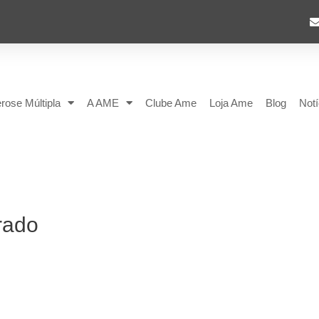
rose Múltipla
A AME
Clube Ame
Loja Ame
Blog
Notí
rado