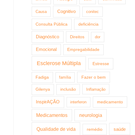
Cognitivo
Causa
conitec
Consulta Pública
deficiência
Diagnóstico
Direitos
dor
Emocional
Empregabilidade
Esclerose Múltipla
Estresse
Fazer o bem
Fadiga
família
Gilenya
inclusão
Inflamação
InspirAÇÃO
medicamento
interferon
Medicamentos
neurologia
Qualidade de vida
saúde
remédio