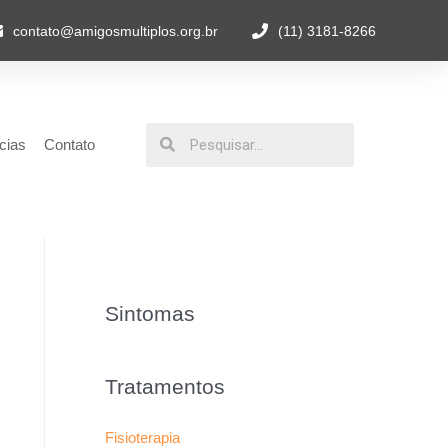
contato@amigosmultiplos.org.br
(11) 3181-8266
cias
Contato
Sintomas
Tratamentos
Fisioterapia