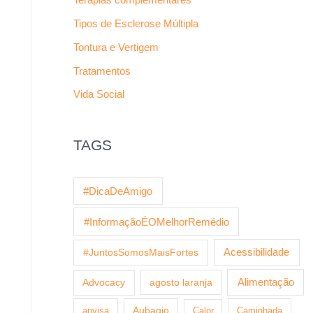
Tipos de Esclerose Múltipla
Tontura e Vertigem
Tratamentos
Vida Social
TAGS
#DicaDeAmigo
#InformaçãoÉOMelhorRemédio
Acessibilidade
#JuntosSomosMaisFortes
agosto laranja
Alimentação
Advocacy
anvisa
Aubagio
Calor
Caminhada