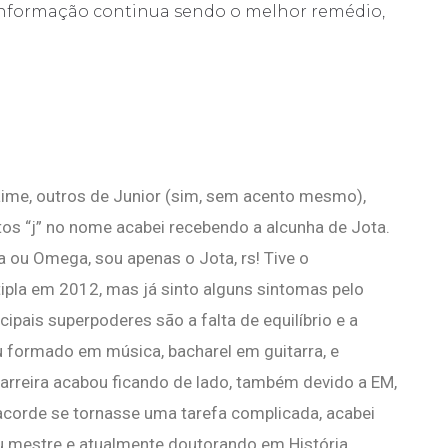
a informação continua sendo o melhor remédio,
me, outros de Junior (sim, sem acento mesmo),
tos “j” no nome acabei recebendo a alcunha de Jota.
 ou Omega, sou apenas o Jota, rs! Tive o
ipla em 2012, mas já sinto alguns sintomas pelo
pais superpoderes são a falta de equilíbrio e a
u formado em música, bacharel em guitarra, e
 carreira acabou ficando de lado, também devido a EM,
corde se tornasse uma tarefa complicada, acabei
 mestre e atualmente doutorando em História.