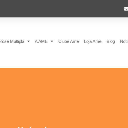
rose Múltipla
A AME
Clube Ame
Loja Ame
Blog
Notí