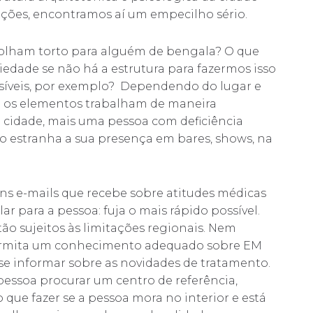
ções, encontramos aí um empecilho sério.
s olham torto para alguém de bengala? O que
iedade se não há a estrutura para fazermos isso
síveis, por exemplo? Dependendo do lugar e
ão os elementos trabalham de maneira
 cidade, mais uma pessoa com deficiência
mo estranha a sua presença em bares, shows, na
uns e-mails que recebe sobre atitudes médicas
ar para a pessoa: fuja o mais rápido possível.
tão sujeitos às limitações regionais. Nem
permita um conhecimento adequado sobre EM
se informar sobre as novidades de tratamento.
 pessoa procurar um centro de referência,
 que fazer se a pessoa mora no interior e está