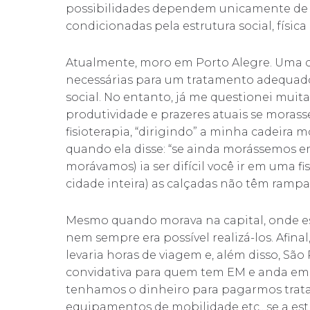
possibilidades dependem unicamente de n
condicionadas pela estrutura social, física
Atualmente, moro em Porto Alegre. Uma c
necessárias para um tratamento adequado
social. No entanto, já me questionei muita
produtividade e prazeres atuais se morasse
fisioterapia, “dirigindo” a minha cadeir
quando ela disse: “se ainda morássemos 
morávamos) ia ser difícil você ir em uma fi
cidade inteira) as calçadas não têm rampa
Mesmo quando morava na capital, onde e
nem sempre era possível realizá-los. Afin
levaria horas de viagem e, além disso, Sã
convidativa para quem tem EM e anda em 
tenhamos o dinheiro para pagarmos trat
equipamentos de mobilidade etc., se a est