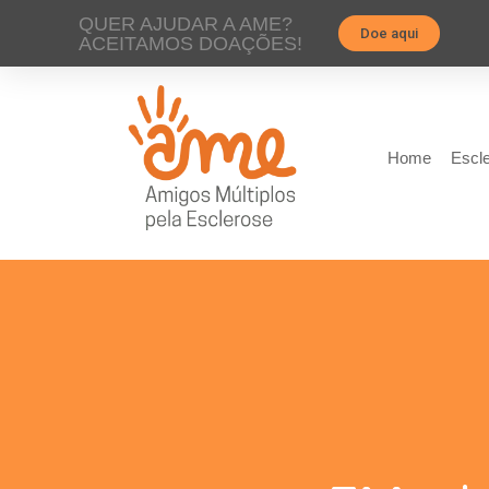
QUER AJUDAR A AME?
Doe aqui
ACEITAMOS DOAÇÕES!
Home
Escle