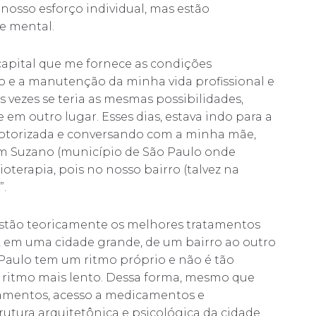
osso esforço individual, mas estão
 e mental.
apital que me fornece as condições
 e a manutenção da minha vida profissional e
s vezes se teria as mesmas possibilidades,
 em outro lugar. Esses dias, estava indo para a
a motorizada e conversando com a minha mãe,
em Suzano (município de São Paulo onde
sioterapia, pois no nosso bairro (talvez na
”.
stão teoricamente os melhores tratamentos
al, em uma cidade grande, de um bairro ao outro
o Paulo tem um ritmo próprio e não é tão
ritmo mais lento. Dessa forma, mesmo que
amentos, acesso a medicamentos e
rutura arquitetônica e psicológica da cidade