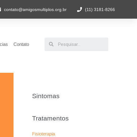
contato@amigosmultiplos.org.br
(11) 3181-8266
cias
Contato
Sintomas
Tratamentos
Fisioterapia