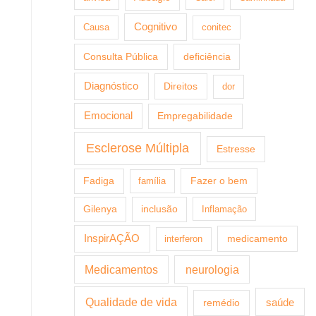
Cognitivo
Causa
conitec
Consulta Pública
deficiência
Diagnóstico
Direitos
dor
Emocional
Empregabilidade
Esclerose Múltipla
Estresse
Fazer o bem
Fadiga
família
Gilenya
inclusão
Inflamação
InspirAÇÃO
medicamento
interferon
Medicamentos
neurologia
Qualidade de vida
saúde
remédio