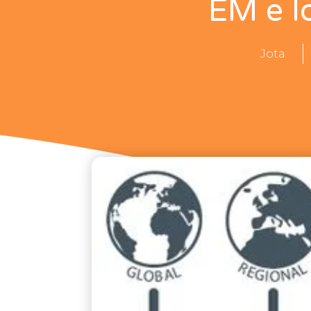
EM e l
Jota