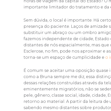
horas de viagem da capital do Estado? O 
importante limitador do tratamento e da e
Sem dúvida, o local é importante. Há cer
presença do paciente. Laços de amizade 
substituir um abraço ou um ombro amigo.
fazemos independente de cidade, Estado o
distantes de nós espacialmente, mas que 
Esclerose, no fim, pode nos aproximar e as
torna-se um espaço de cumplicidade e
o 
É comum se aceitar uma oposição quase inq
como a Bruna sempre me diz, essa distinç
dessas relações construídas através da te
eminentemente migratórios, não se seden
pele, gênero, classe social, idade, cidade,
retorno ao material. A partir da leitura d
sabendo mesmo distantes sobre produtos,