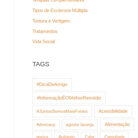
Tipos de Esclerose Múltipla
Tontura e Vertigem
Tratamentos
Vida Social
TAGS
#DicaDeAmigo
#InformaçãoÉOMelhorRemédio
Acessibilidade
#JuntosSomosMaisFortes
agosto laranja
Alimentação
Advocacy
anvisa
Aubagio
Calor
Caminhada