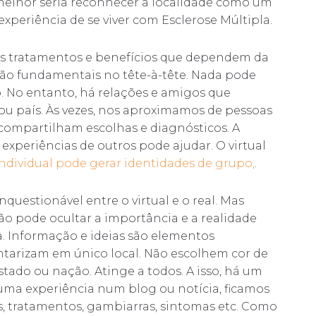
melhor seria reconhecer a localidade como um
xperiência de se viver com Esclerose Múltipla.
tos tratamentos e benefícios que dependem da
são fundamentais no tête-à-tête. Nada pode
 No entanto, há relações e amigos que
u país. Às vezes, nos aproximamos de pessoas
compartilham escolhas e diagnósticos. A
 experiências de outros pode ajudar. O virtual
individual pode gerar identidades de grupo,
.
uestionável entre o virtual e o real. Mas
ão pode ocultar a importância e a realidade
la. Informação e ideias são elementos
tarizam em único local. Não escolhem cor de
 Estado ou nação. Atinge a todos. A isso, há um
e uma experiência num blog ou notícia, ficamos
 tratamentos, gambiarras, sintomas etc. Como