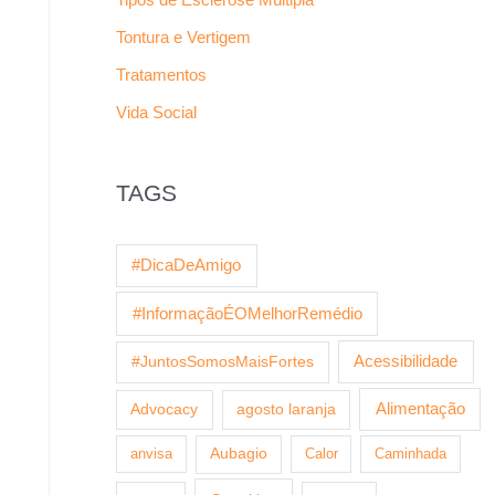
Tontura e Vertigem
Tratamentos
Vida Social
TAGS
#DicaDeAmigo
#InformaçãoÉOMelhorRemédio
Acessibilidade
#JuntosSomosMaisFortes
Alimentação
Advocacy
agosto laranja
anvisa
Aubagio
Calor
Caminhada