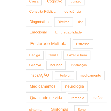
Cognitivo
Causa
conitec
Consulta Pública
deficiência
Diagnóstico
Direitos
dor
Emocional
Empregabilidade
Esclerose Múltipla
Estresse
Fazer o bem
Fadiga
família
Gilenya
inclusão
Inflamação
InspirAÇÃO
medicamento
interferon
Medicamentos
neurologia
Qualidade de vida
saúde
remédio
Sintomas
sintoma
Sono