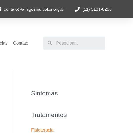
contato@amigosmultiplos.org.br
(11) 3181-8266
cias
Contato
Sintomas
Tratamentos
Fisioterapia