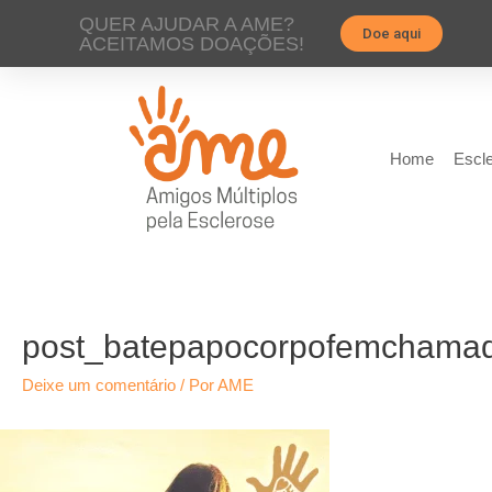
QUER AJUDAR A AME?
Doe aqui
ACEITAMOS DOAÇÕES!
Home
Escle
post_batepapocorpofemchama
Deixe um comentário
/ Por
AME