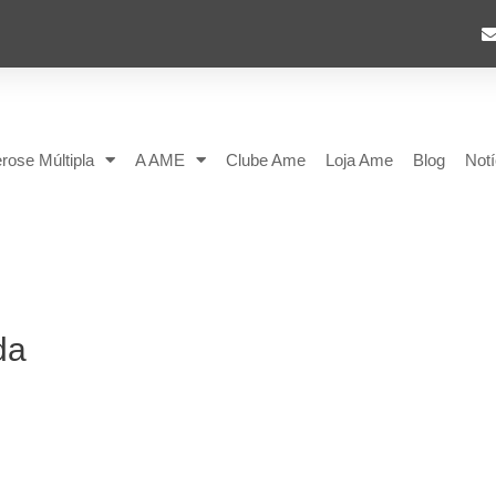
rose Múltipla
A AME
Clube Ame
Loja Ame
Blog
Notí
da