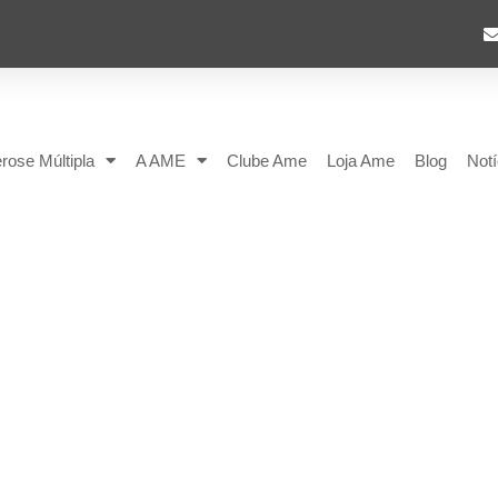
rose Múltipla
A AME
Clube Ame
Loja Ame
Blog
Notí