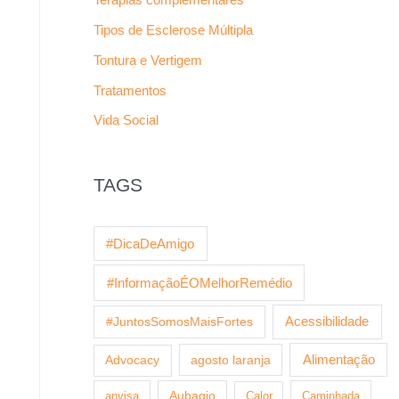
Tipos de Esclerose Múltipla
Tontura e Vertigem
Tratamentos
Vida Social
TAGS
#DicaDeAmigo
#InformaçãoÉOMelhorRemédio
Acessibilidade
#JuntosSomosMaisFortes
agosto laranja
Alimentação
Advocacy
anvisa
Aubagio
Calor
Caminhada