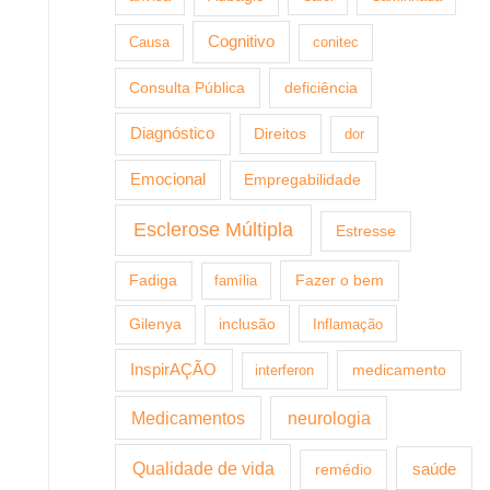
Cognitivo
Causa
conitec
Consulta Pública
deficiência
Diagnóstico
Direitos
dor
Emocional
Empregabilidade
Esclerose Múltipla
Estresse
Fazer o bem
Fadiga
família
Gilenya
inclusão
Inflamação
InspirAÇÃO
medicamento
interferon
Medicamentos
neurologia
Qualidade de vida
saúde
remédio