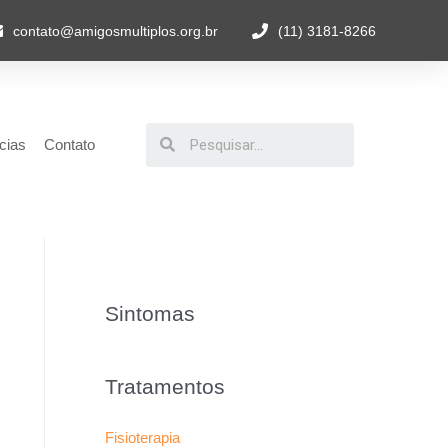
contato@amigosmultiplos.org.br
(11) 3181-8266
cias
Contato
Sintomas
Tratamentos
Fisioterapia