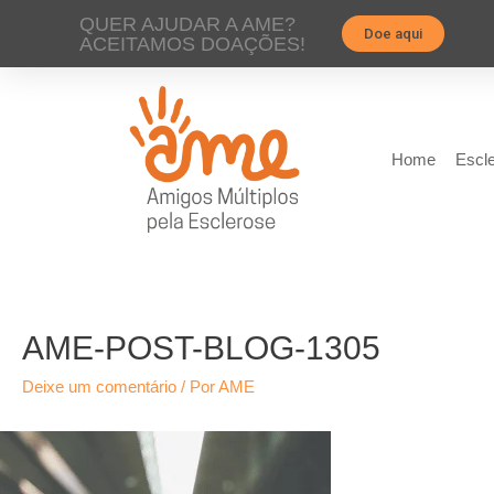
QUER AJUDAR A AME?
Doe aqui
ACEITAMOS DOAÇÕES!
Home
Escle
AME-POST-BLOG-1305
Deixe um comentário
/ Por
AME