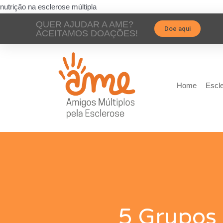
nutrição na esclerose múltipla
QUER AJUDAR A AME?
Doe aqui
ACEITAMOS DOAÇÕES!
Home
Escle
5 Grupos 