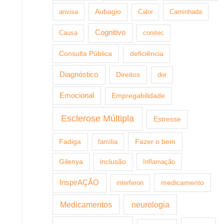
anvisa
Aubagio
Calor
Caminhada
Cognitivo
Causa
conitec
Consulta Pública
deficiência
Diagnóstico
Direitos
dor
Emocional
Empregabilidade
Esclerose Múltipla
Estresse
Fazer o bem
Fadiga
família
Gilenya
inclusão
Inflamação
InspirAÇÃO
medicamento
interferon
Medicamentos
neurologia