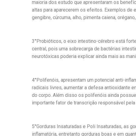
maioria dos estudo que apresentaram os benefíc
altas para aparecerem os efeitos. Exemplos de er
gengibre, cúrcuma, alho, pimenta caiena, orégano,
3°Probióticos, o eixo intestino-cérebro está fo
central, pois uma sobrecarga de bactérias intest
neurotóxicas poderia explicar ainda mais as man
4°Polifenóis, apresentam um potencial anti-inflam
radicais livres, aumentar a defesa antioxidante e
do corpo. Além disso os polifenóis ainda possu
importante fator de transcrição responsável pela
5°Gorduras Insaturadas e Poli Insaturadas, as g
inflamatória, entretanto gorduras boas e em qua