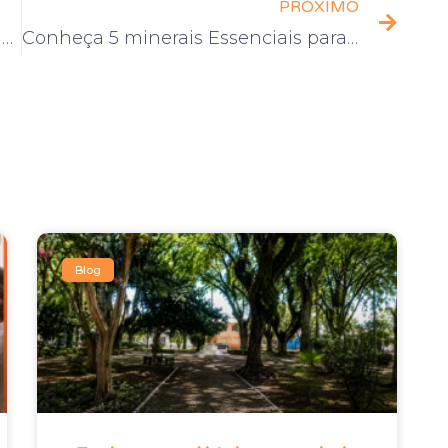
PRÓXIMO
Pandêmia x Pandemônio: múltiplas reflexões sobre intensificações
Conheça 5 minerais Essenciais para a Esclerose Múltipla
Blog