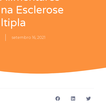
 na Esclerose
ltipla
setembro 16, 2021