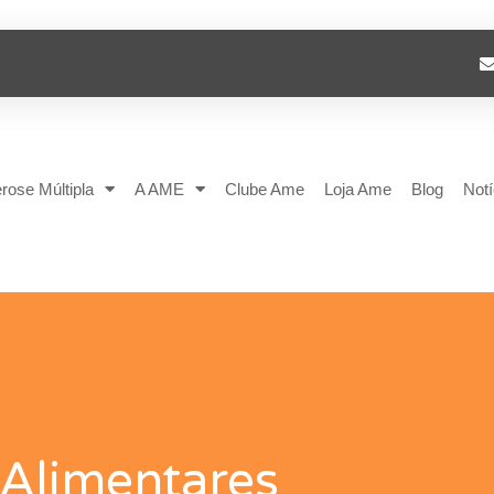
rose Múltipla
A AME
Clube Ame
Loja Ame
Blog
Notí
Alimentares