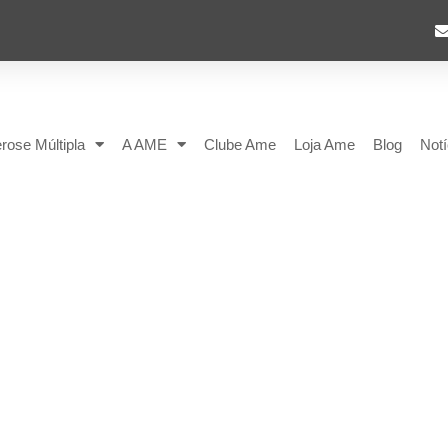
rose Múltipla
A AME
Clube Ame
Loja Ame
Blog
Notí