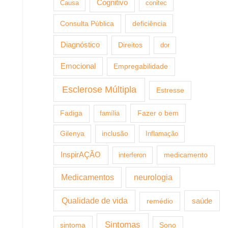
Cognitivo
Causa
conitec
Consulta Pública
deficiência
Diagnóstico
Direitos
dor
Emocional
Empregabilidade
Esclerose Múltipla
Estresse
Fazer o bem
Fadiga
família
Gilenya
inclusão
Inflamação
InspirAÇÃO
medicamento
interferon
Medicamentos
neurologia
Qualidade de vida
saúde
remédio
Sintomas
sintoma
Sono