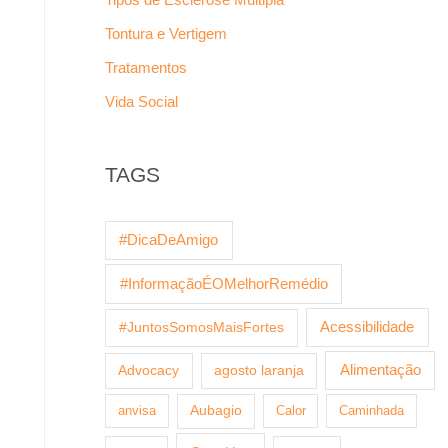
Tontura e Vertigem
Tratamentos
Vida Social
TAGS
#DicaDeAmigo
#InformaçãoÉOMelhorRemédio
Acessibilidade
#JuntosSomosMaisFortes
Alimentação
Advocacy
agosto laranja
anvisa
Aubagio
Calor
Caminhada