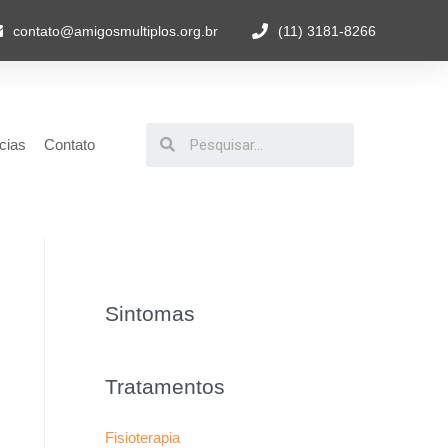
contato@amigosmultiplos.org.br
(11) 3181-8266
cias
Contato
Sintomas
Tratamentos
Fisioterapia